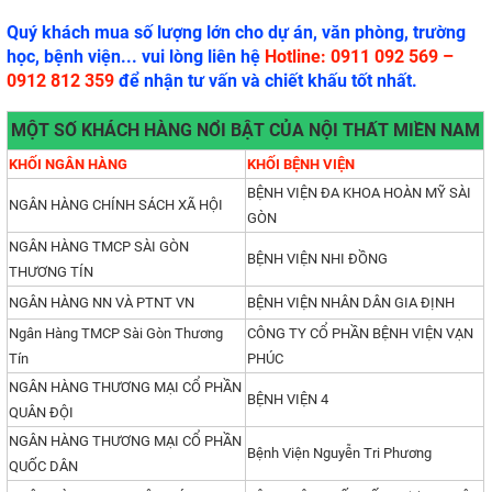
Quý khách mua số lượng lớn cho dự án, văn phòng, trường
học, bệnh viện... vui lòng liên hệ
Hotline: 0911 092 569 –
0912 812 359
để nhận tư vấn và chiết khấu tốt nhất.
MỘT SỐ KHÁCH HÀNG NỔI BẬT CỦA NỘI THẤT MIỀN NAM
KHỐI NGÂN HÀNG
KHỐI BỆNH VIỆN
BỆNH VIỆN ĐA KHOA HOÀN MỸ SÀI
NGÂN HÀNG CHÍNH SÁCH XÃ HỘI
GÒN
NGÂN HÀNG TMCP SÀI GÒN
BỆNH VIỆN NHI ĐỒNG
THƯƠNG TÍN
NGÂN HÀNG NN VÀ PTNT VN
BỆNH VIỆN NHÂN DÂN GIA ĐỊNH
Ngân Hàng TMCP Sài Gòn Thương
CÔNG TY CỔ PHẦN BỆNH VIỆN VẠN
Tín
PHÚC
NGÂN HÀNG THƯƠNG MẠI CỔ PHẦN
BỆNH VIỆN 4
QUÂN ĐỘI
NGÂN HÀNG THƯƠNG MẠI CỔ PHẦN
Bệnh Viện Nguyễn Tri Phương
QUỐC DÂN