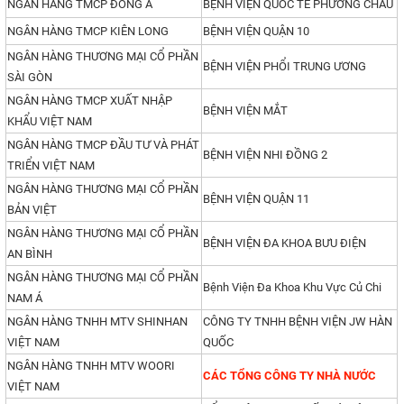
NGÂN HÀNG TMCP ĐÔNG Á
BỆNH VIỆN QUỐC TẾ PHƯƠNG CHÂU
NGÂN HÀNG TMCP KIÊN LONG
BỆNH VIỆN QUẬN 10
NGÂN HÀNG THƯƠNG MẠI CỔ PHẦN
BỆNH VIỆN PHỔI TRUNG ƯƠNG
SÀI GÒN
NGÂN HÀNG TMCP XUẤT NHẬP
BỆNH VIỆN MẮT
KHẨU VIỆT NAM
NGÂN HÀNG TMCP ĐẦU TƯ VÀ PHÁT
BỆNH VIỆN NHI ĐỒNG 2
TRIỂN VIỆT NAM
NGÂN HÀNG THƯƠNG MẠI CỔ PHẦN
BỆNH VIỆN QUẬN 11
BẢN VIỆT
NGÂN HÀNG THƯƠNG MẠI CỔ PHẦN
BỆNH VIỆN ĐA KHOA BƯU ĐIỆN
AN BÌNH
NGÂN HÀNG THƯƠNG MẠI CỔ PHẦN
Bệnh Viện Đa Khoa Khu Vực Củ Chi
NAM Á
NGÂN HÀNG TNHH MTV SHINHAN
CÔNG TY TNHH BỆNH VIỆN JW HÀN
VIỆT NAM
QUỐC
NGÂN HÀNG TNHH MTV WOORI
CÁC TỔNG CÔNG TY NHÀ NƯỚC
VIỆT NAM