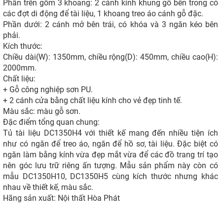
Phần trên gồm 3 khoang: 2 cánh kính khung gỗ bên trong có
các đợt di động để tài liệu, 1 khoang treo áo cánh gỗ đặc.
Phần dưới: 2 cánh mở bên trái, có khóa và 3 ngăn kéo bên
phải.
Kích thước:
Chiều dài(W): 1350mm, chiều rộng(D): 450mm, chiều cao(H):
2000mm.
Chất liệu:
+ Gỗ công nghiệp sơn PU.
+ 2 cánh cửa bằng chất liệu kính cho vẻ đẹp tinh tế.
Màu sắc: màu gỗ sơn.
Đặc điểm tổng quan chung:
Tủ tài liệu DC1350H4 với thiết kế mang đến nhiều tiện ích
như có ngăn để treo áo, ngăn để hồ sơ, tài liệu. Đặc biệt có
ngăn làm bằng kính vừa đẹp mắt vừa để các đồ trang trí tạo
nên góc lưu trữ riêng ấn tượng. Mẫu sản phẩm này còn có
mẫu DC1350H10, DC1350H5 cùng kích thước nhưng khác
nhau về thiết kế, màu sắc.
Hãng sản xuất: Nội thất Hòa Phát