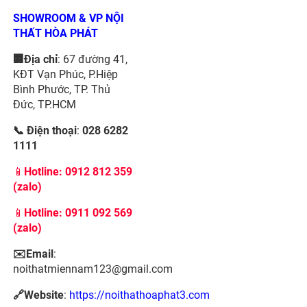
SHOWROOM & VP NỘI
THẤT HÒA PHÁT
🏢Địa chỉ
: 67 đường 41,
KĐT Vạn Phúc, P.Hiệp
Bình Phước, TP. Thủ
Đức, TP.HCM
📞 Điện thoại
:
028 6282
1111
📱
Hotline:
0912 812 359
(zalo)
📱
Hotline: 0911 092 569
(zalo)
✉️Email
:
noithatmiennam123@gmail.com
🔗Website
:
https://noithathoaphat3.com