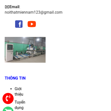
✉️Email
:
noithatmiennam123@gmail.com
THÔNG TIN
Giới
thiệu
Tuyển
dụng