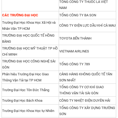
TỔNG CÔNG TY THUỐC LÁ VIỆT
NAM
CÁC TRƯỜNG ĐẠI HỌC
TỔNG CÔNG TY BA SON
Trường Đại Học Khoa Học Xã Hội và
CÔNG TY ĐIỆN LỰC DẦU KHÍ CÀ MAU
Nhân Văn TP HCM
TRƯỜNG ĐẠI HỌC QUỐC TẾ HỒNG
TOYOTA BẾN THÀNH
BÀNG
TRƯỜNG ĐẠI HỌC MỸ THUẬT TP HỒ
VIETNAM AIRLINES
CHÍ MINH
TRƯỜNG ĐẠI HỌC CÔNG NGHỆ SÀI
TỔNG CÔNG TY 789
GÒN
Phân hiệu Trường Đại Học Giao
CẢNG HÀNG KHÔNG QUỐC TẾ TÂN
Thông Vận Tải tại TP HCM
SƠN NHẤT
TỔNG CÔNG TY CƠ KHÍ GIAO
Trường Đại Học Tôn Đức Thắng
THÔNG VẬN TẢI SÀI GÒN
Trường Đại Học Bách Khoa
CÔNG TY NHIỆT ĐIỆN DUYÊN HẢI
TỔNG CÔNG TY XÂY DỰNG TRƯỜNG
Trường Đại Học Khoa Học tự Nhiên
SƠN