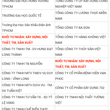
TRƯỜNG ĐẠI HỌC HÙNG VƯƠNG
TỔNG CÔNG TY CP XÂY DỰNG CÔNG
TPHCM
NGHIỆP VIỆT NAM
TỔNG CÔNG TY LƯƠNG THỰC MIỀN
TRƯỜNG ĐẠI HỌC QUỐC TẾ
NAM
Trường Đại Học Sân Khấu Điện ảnh
TỔNG CÔNG TY BA SON
TPHCM
KHỐI TƯ NHÂN: XÂY DỰNG, NỘI
TỔNG CÔNG TY HÀNG KHÔNG VIỆT
THẤT, TM, SẢN XUẤT
NAM
CÔNG TY TNHH TM - DV HƯNG ĐẠT
TỔNG CÔNG TY THỦY SẢN VIỆT
LONG THÀNH
NAM
KHỐI TƯ NHÂN: XÂY DỰNG, NỘI
CÔNG TY TNHH TB NGUYỄN
THẤT, TM, SẢN XUẤT
CÔNG TY TNHH MTV TMDV VỤ DUY
CÔNG TY CỔ PHẦN BỆNH VIỆN VẠN
LONG - VĨNH LONG
PHÚC
CÔNG TY TNHH MTV DỊCH VỤ - TM -
CÔNG TY CỔ PHẦN XÂY DỰNG 732
SX TUẤN KIỆT
CÔNG TY TNHH TƯ VẤN TK - XD TỶ
CÔNG TY TNHH NỘI THẤT TƯỜNG
LỆ VÀNG
VIỆT
CÔNG TY TNHH CHẾ BIẾN THỰC