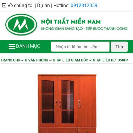
Về chúng tôi | Dự án | Hotline:
0912812359
DANH MỤC
Tìm
TRANG CHỦ
»
TỦ VĂN PHÒNG
»
TỦ TÀI LIỆU GIÁM ĐỐC
»
TỦ TÀI LIỆU DC1350H4