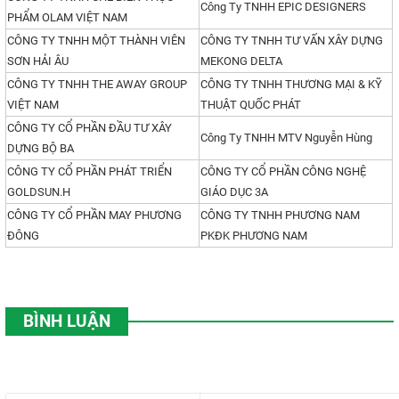
Công Ty TNHH EPIC DESIGNERS
PHẨM OLAM VIỆT NAM
CÔNG TY TNHH MỘT THÀNH VIÊN
CÔNG TY TNHH TƯ VẤN XÂY DỰNG
SƠN HẢI ÂU
MEKONG DELTA
CÔNG TY TNHH THE AWAY GROUP
CÔNG TY TNHH THƯƠNG MẠI & KỸ
VIỆT NAM
THUẬT QUỐC PHÁT
CÔNG TY CỔ PHẦN ĐẦU TƯ XÂY
Công Ty TNHH MTV Nguyễn Hùng
DỰNG BỘ BA
CÔNG TY CỔ PHẦN PHÁT TRIỂN
CÔNG TY CỔ PHẦN CÔNG NGHỆ
GOLDSUN.H
GIÁO DỤC 3A
CÔNG TY CỔ PHẦN MAY PHƯƠNG
CÔNG TY TNHH PHƯƠNG NAM
ĐÔNG
PKĐK PHƯƠNG NAM
BÌNH LUẬN