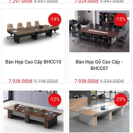
7.297.000đ
8.851.000đ
7.024.000đ
9.347.000đ
-14%
-15%
Bàn Họp Cao Cấp BHCC10
Bàn Họp Gỗ Cao Cấp -
BHCC07
7.938.000đ
9.198.000đ
7.938.000đ
9.334.000đ
-12%
-29%