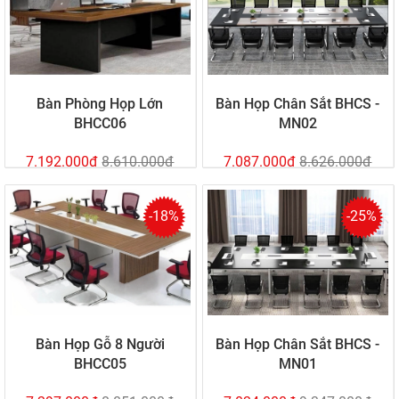
Bàn Phòng Họp Lớn
Bàn Họp Chân Sắt BHCS -
BHCC06
MN02
7.192.000đ
8.610.000đ
7.087.000đ
8.626.000đ
-18%
-25%
Bàn Họp Gỗ 8 Người
Bàn Họp Chân Sắt BHCS -
BHCC05
MN01