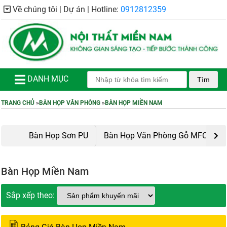
Về chúng tôi | Dự án | Hotline:
0912812359
DANH MỤC
Tìm
TRANG CHỦ
»
BÀN HỌP VĂN PHÒNG
»
BÀN HỌP MIỀN NAM
Bàn Họp Sơn PU
Bàn Họp Văn Phòng Gỗ MFC
Bàn Họp Miền Nam
Sắp xếp theo: