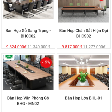
Bàn Họp Gỗ Sang Trọng -
Bàn Họp Chân Sắt Hiện Đại
BHCC02
BHCS02
9.324.000đ
11.340.000đ
9.817.000đ
11.277.000đ
-19%
Bàn Họp Văn Phòng Gỗ
Bàn Họp Lớn BHL-01
BHG - MN02