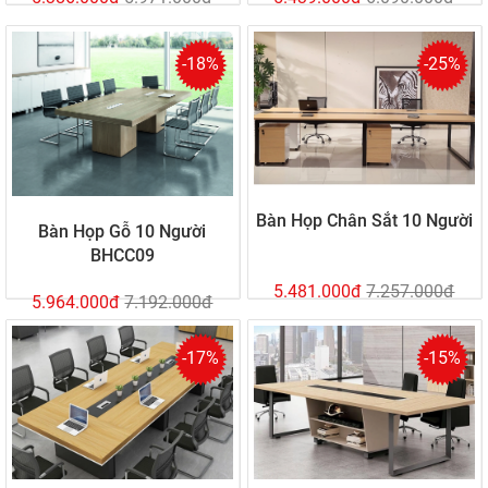
-18%
-25%
Bàn Họp Chân Sắt 10 Người
Bàn Họp Gỗ 10 Người
BHCC09
5.481.000đ
7.257.000đ
5.964.000đ
7.192.000đ
-17%
-15%