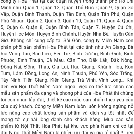
công ty Hòa Phát tại các quận huyện trong thành phố Hồ Chí
Minh như Quận 1, Quận 12, Quận Thủ Đức, Quận 9, Quận Gò
Vấp, Quận Bình Thạnh, Quận Tân Bình, Quận Tân Phú, Quận
Phú Nhuận, Quận 2, Quận 3, Quận 10, Quận 11, Quận 4, Quận
5, Quận 6, Quận 8, Quận Bình Tân, Quận 7, Huyện Củ Chi,
Huyện Hóc Môn, Huyện Bình Chánh, Huyện Nhà Bè, Huyện Cần
Giờ. Không chỉ cung cấp tại Sài Gòn, công ty Miền Nam còn
phân phối sản phẩm Hòa Phát tại các tỉnh như An Giang, Bà
Rịa Vũng Tàu, Bạc Liêu, Bến Tre, Bình Dương, Bình Định, Bình
Phước, Bình Thuận, Cà Mau, Cần Thơ, Đắk Lắk, Đăk Nông,
Đồng Nai, Đồng Tháp, Gia Lai, Hậu Giang, Khánh Hòa, Kon
Tum, Lâm Đồng, Long An, Ninh Thuận, Phú Yên, Sóc Trăng,
Tây Ninh, Tiền Giang, Kiên Giang, Trà Vinh, Vĩnh Long… Khi
đến với Nội Thất Miền Nam ngoài việc có thể lựa chọn các
mẫu sản phẩm đa dạng và phong phú của Hòa Phát thì chúng
tôi còn nhận lắp đặt, thiết kế các mẫu sản phẩm theo yêu cầu
của quý khách. Công ty Miền Nam luôn luôn không ngừng nỗ
lực nâng cao chất lượng sản phẩm và dịch vụ tốt nhất để
mang tới sự hài lòng dành cho khách hàng. Mua các sản
phẩm từ Nội Thất Hòa Phát tại khu vực phía Nam chỉ có tại
đại lý nội thất Miền Nam là nhiều ưu đãi và giá rẻ nhất!!! Liên