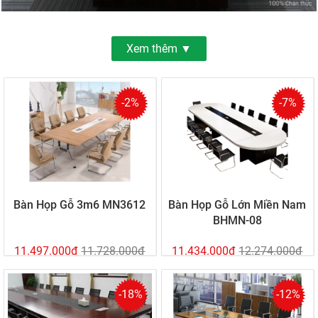
Xem thêm ▼
-2%
-7%
Bàn Họp Gỗ 3m6 MN3612
Bàn Họp Gỗ Lớn Miền Nam
BHMN-08
11.497.000đ
11.728.000đ
11.434.000đ
12.274.000đ
-18%
-12%