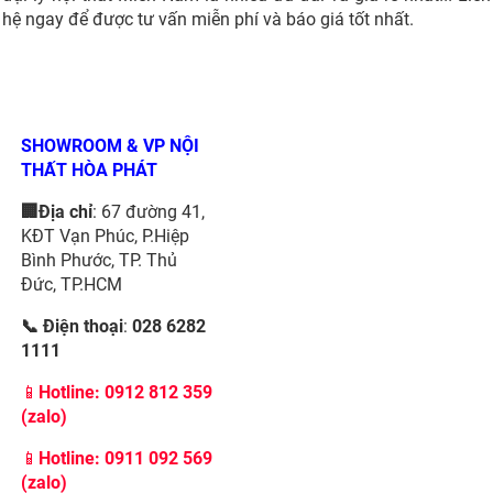
hệ ngay để được tư vấn miễn phí và báo giá tốt nhất.
SHOWROOM & VP NỘI
THẤT HÒA PHÁT
🏢Địa chỉ
: 67 đường 41,
KĐT Vạn Phúc, P.Hiệp
Bình Phước, TP. Thủ
Đức, TP.HCM
📞 Điện thoại
:
028 6282
1111
📱
Hotline:
0912 812 359
(zalo)
📱
Hotline: 0911 092 569
(zalo)