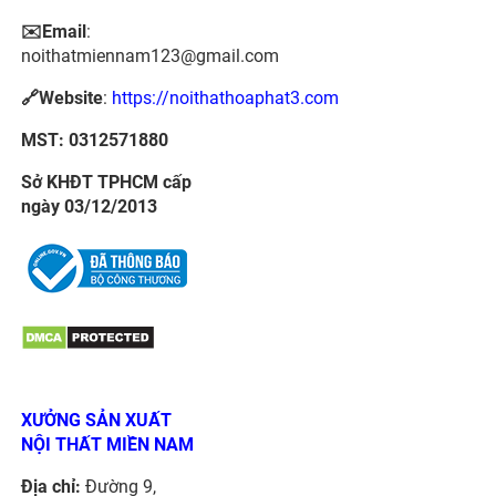
✉️Email
:
noithatmiennam123@gmail.com
🔗Website
:
https://noithathoaphat3.com
MST: 0312571880
Sở KHĐT TPHCM cấp
ngày 03/12/2013
XƯỞNG SẢN XUẤT
NỘI THẤT MIỀN NAM
Địa chỉ:
Đường 9,