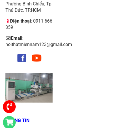
Phường Bình Chiểu, Tp
Thủ Đức, TP.HCM
📱
Điện thoại
: 0911 666
359
✉️Email
:
noithatmiennam123@gmail.com
THÔNG TIN