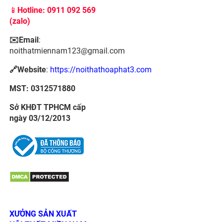
📱
Hotline: 0911 092 569
(zalo)
✉️Email
:
noithatmiennam123@gmail.com
🔗Website
:
https://noithathoaphat3.com
MST: 0312571880
Sở KHĐT TPHCM cấp
ngày 03/12/2013
XƯỞNG SẢN XUẤT