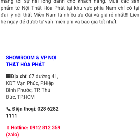
mang tới sự hài lòng dành cho khách hàng. Mua các sản
phẩm từ Nội Thất Hòa Phát tại khu vực phía Nam chỉ có tại
đại lý nội thất Miền Nam là nhiều ưu đãi và giá rẻ nhất!!! Liên
hệ ngay để được tư vấn miễn phí và báo giá tốt nhất.
SHOWROOM & VP NỘI
THẤT HÒA PHÁT
🏢Địa chỉ
: 67 đường 41,
KĐT Vạn Phúc, P.Hiệp
Bình Phước, TP. Thủ
Đức, TP.HCM
📞 Điện thoại
:
028 6282
1111
📱
Hotline:
0912 812 359
(zalo)