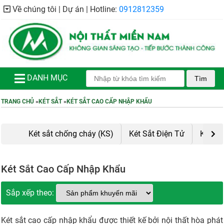
Về chúng tôi | Dự án | Hotline:
0912812359
DANH MỤC
Tìm
TRANG CHỦ
»
KÉT SẮT
»
KÉT SẮT CAO CẤP NHẬP KHẨU
Két sắt chống cháy (KS)
Két Sắt Điện Tử
Két sắt
Két Sắt Cao Cấp Nhập Khẩu
Sắp xếp theo:
Két sắt cao cấp nhập khẩu được thiết kế bởi nội thất hòa phát