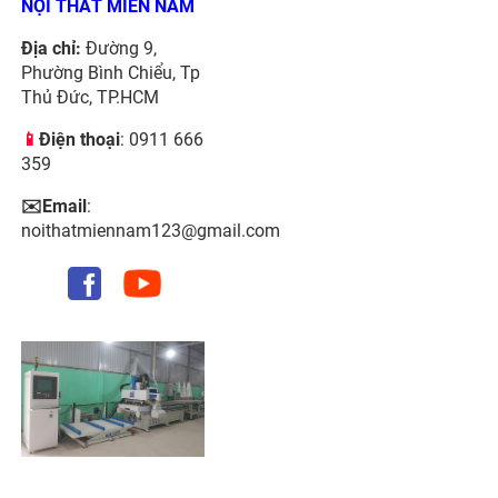
NỘI THẤT MIỀN NAM
Địa chỉ:
Đường 9,
Phường Bình Chiểu, Tp
Thủ Đức, TP.HCM
📱
Điện thoại
: 0911 666
359
✉️Email
:
noithatmiennam123@gmail.com