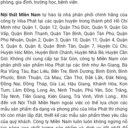
phòng, gia đình, trường học, bệnh viện.
Nội thất Miền Nam
tự hào là nhà phân phối chính hãng của
công ty Hòa Phát tại các quận huyện trong thành phố Hồ Chí
Minh như Quận 1, Quận 12, Quận Thủ Đức, Quận 9, Quận Gò
Vấp, Quận Bình Thạnh, Quận Tân Bình, Quận Tân Phú, Quận
Phú Nhuận, Quận 2, Quận 3, Quận 10, Quận 11, Quận 4, Quận
5, Quận 6, Quận 8, Quận Bình Tân, Quận 7, Huyện Củ Chi,
Huyện Hóc Môn, Huyện Bình Chánh, Huyện Nhà Bè, Huyện Cần
Giờ. Không chỉ cung cấp tại Sài Gòn, công ty Miền Nam còn
phân phối sản phẩm Hòa Phát tại các tỉnh như An Giang, Bà
Rịa Vũng Tàu, Bạc Liêu, Bến Tre, Bình Dương, Bình Định, Bình
Phước, Bình Thuận, Cà Mau, Cần Thơ, Đắk Lắk, Đăk Nông,
Đồng Nai, Đồng Tháp, Gia Lai, Hậu Giang, Khánh Hòa, Kon
Tum, Lâm Đồng, Long An, Ninh Thuận, Phú Yên, Sóc Trăng,
Tây Ninh, Tiền Giang, Kiên Giang, Trà Vinh, Vĩnh Long… Khi
đến với Nội Thất Miền Nam ngoài việc có thể lựa chọn các
mẫu sản phẩm đa dạng và phong phú của Hòa Phát thì chúng
tôi còn nhận lắp đặt, thiết kế các mẫu sản phẩm theo yêu cầu
của quý khách. Công ty Miền Nam luôn luôn không ngừng nỗ
lực nâng cao chất lượng sản phẩm và dịch vụ tốt nhất để