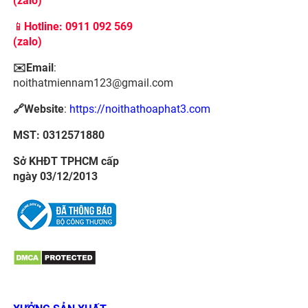
(zalo)
📱
Hotline: 0911 092 569
(zalo)
✉️Email
:
noithatmiennam123@gmail.com
🔗Website
:
https://noithathoaphat3.com
MST: 0312571880
Sở KHĐT TPHCM cấp
ngày 03/12/2013