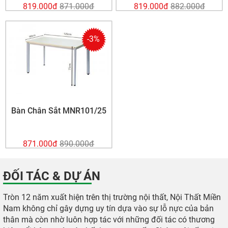
819.000
đ
871.000
đ
819.000
đ
882.000
đ
-3%
Bàn Chân Sắt MNR101/25
871.000
đ
890.000
đ
ĐỐI TÁC & DỰ ÁN
Tròn 12 năm xuất hiện trên thị trường nội thất, Nội Thất Miền
Nam không chỉ gây dựng uy tín dựa vào sự lỗ nực của bản
thân mà còn nhờ luôn hợp tác với những đối tác có thương