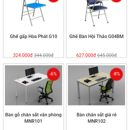
Ghế gấp Hòa Phát G10
Ghế Bàn Hội Thảo G04BM
324.000
đ
344.000
đ
627.000
đ
645.000
đ
-6%
-8%
Bàn gỗ chân sắt văn phòng
Bàn chân sắt giá rẻ
MNR101
MNR102