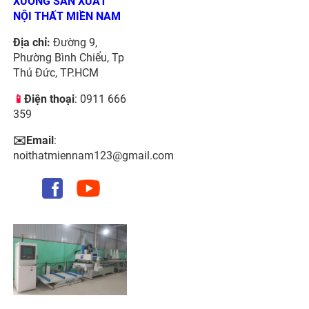
XƯỞNG SẢN XUẤT
NỘI THẤT MIỀN NAM
Địa chỉ:
Đường 9,
Phường Bình Chiểu, Tp
Thủ Đức, TP.HCM
📱
Điện thoại
: 0911 666
359
✉️Email
:
noithatmiennam123@gmail.com