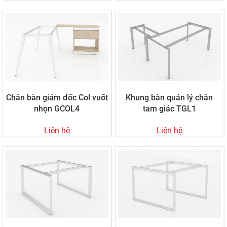
Nội thất Hòa Phát - chuyên sản xuất nội thất, chân
sắt và khung sắt
Nội thất Hòa Phát là cơ sở chuyên thiết kế và sản xuất, cung
cấp mẫu bàn ghế chấn sắt các loại cho cơ quan, cá nhân, nhà
phân phối, đơn vị thực hiện dự án văn phòng, nhà hàng, quán
cafe. Chúng tôi nhận gia công đặt các mẫu bàn sắt theo yêu
cầu.
Chân bàn giám đốc Col vuốt
Khung bàn quản lý chân
Nội thất Hòa Phát mong muốn trở thành nhà cung cấp vật
nhọn GCOL4
tam giác TGL1
dụng nội thất hàng đầu Việt Nam. Chúng tôi luôn đầu tư mở
rộng quy mô nhà xưởng và trang thiết bị hiện đại, đội ngũ
Liên hệ
Liên hệ
chuyên nghiệp để đáp ứng nhu cầu thị trường ngày một nâng
cao.
Ngoài ra, nội thất Hòa Phát còn có nhiều ưu đãi, hậu mãi hấp
dẫn dành riêng cho khách hàng thân thiết, khách mua số
lượng lớn nhằm hợp tác lâu dài và bền vững.
Quy trình sản xuất chân sắt, khung sắt theo yêu
cầu tại nội thất Hòa Phát