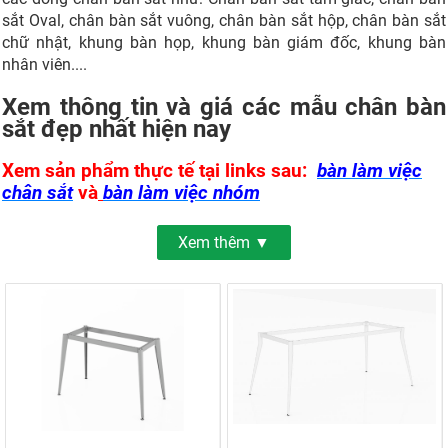
sắt Oval, chân bàn sắt vuông, chân bàn sắt hộp, chân bàn sắt
chữ nhật, khung bàn họp, khung bàn giám đốc, khung bàn
nhân viên....
Xem thông tin và giá các mẫu chân bàn
sắt đẹp nhất hiện nay
Xem sản phẩm thực tế tại links sau:
bàn làm việc
chân sắt
và
bàn làm việc nhóm
Xem thêm ▼
Xưởng sản xuất chân sắt, khung sắt
Nhu cầu sử dụng khung sắt, chân sắt làm bàn ghế ngày một
cao nhờ vào tính tiện lợi và độ bền của sản phẩm. Chân sắt,
khung sắt còn có ưu điểm là dễ lắp ráp và có độ bền cao, tiết
kiệm chi phí. Nếu bạn đang cần tìm một xưởng sản xuất chân
sắt, khung sắt uy tín thì cùng tham khảo ngay Nội thất Hòa
Phát, một gợi ý tuyệt vời để bạn sở hữu những sản phẩm nội
thất chất lượng, giá tốt.