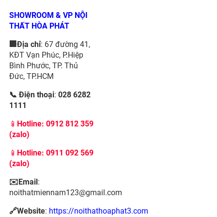
SHOWROOM & VP NỘI
THẤT HÒA PHÁT
🏢Địa chỉ
: 67 đường 41,
KĐT Vạn Phúc, P.Hiệp
Bình Phước, TP. Thủ
Đức, TP.HCM
📞 Điện thoại
:
028 6282
1111
📱
Hotline:
0912 812 359
(zalo)
📱
Hotline: 0911 092 569
(zalo)
✉️Email
:
noithatmiennam123@gmail.com
🔗Website
:
https://noithathoaphat3.com