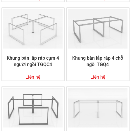
tháng theo tiêu chuẩn. Quá trình lắp ráp chuyên nghiệp, hạn
chế sai sót và vận chuyển, đảm bảo sản phẩm chất lượng, độ
bền cao, luôn được đón nhận từ niềm tin của khách hàng
Nội thất Hòa Phát hiện là một trong những nhà xưởng sản
xuất chân sắt, khung sắt uy tín, gia công chuyên nghiệp. Sản
phẩm tại Hòa Phát luôn đa dạng, không chỉ có chân bàn sắt
mà còn chân bàn làm việc tĩnh điện, tủ sắt,...nhiều mẫu mã đa
dạng có thiết kế độc đáo và sang trọng.
Khung bàn lắp ráp cụm 4
Khung bàn lắp ráp 4 chỗ
Nội thất Hòa Phát luôn đặt mong muốn của khách hàng là ưu
người ngồi TGQC4
ngồi TGQ4
tiên hàng đầu. Chúng tôi luôn nỗ lực để đưa ra những mẫu
thiết kế nội thất hoàn hảo, đáp ứng đủ các tiêu chí đẹp, bền và
Liên hệ
Liên hệ
giá tốt để khách hàng sử dụng dịch vụ đẳng cấp nhất.
Bạn đang cần tìm một xương sản xuất chân sắt, khung sắt giá
tốt? Đừng ngần ngại nhắn cho Hòa Phát ngay hôm nay.