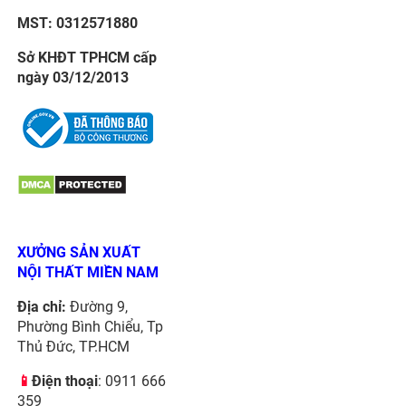
MST: 0312571880
Sở KHĐT TPHCM cấp
ngày 03/12/2013
XƯỞNG SẢN XUẤT
NỘI THẤT MIỀN NAM
Địa chỉ:
Đường 9,
Phường Bình Chiểu, Tp
Thủ Đức, TP.HCM
📱
Điện thoại
: 0911 666
359