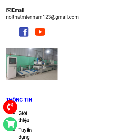
✉️Email
:
noithatmiennam123@gmail.com
THÔNG TIN
Giới
thiệu
Tuyển
dụng