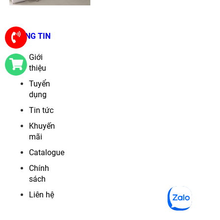
THÔNG TIN
Giới
thiệu
Tuyển
dụng
Tin tức
Khuyến
mãi
Catalogue
Chính
sách
Liên hệ