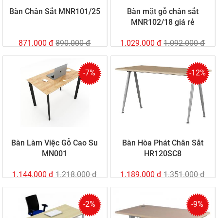
Bàn Chân Sắt MNR101/25
Bàn mặt gỗ chân sắt
MNR102/18 giá rẻ
871.000 đ
890.000 đ
1.029.000 đ
1.092.000 đ
-7%
-12%
Bàn Làm Việc Gỗ Cao Su
Bàn Hòa Phát Chân Sắt
MN001
HR120SC8
1.144.000 đ
1.218.000 đ
1.189.000 đ
1.351.000 đ
-2%
-9%