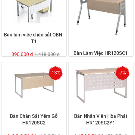
Bàn làm việc chân sắt OBN-
T1
Bàn Làm Việc HR120SC1
1.390.000 đ
1.418.000 đ
-13%
-7%
1.373.000 đ
1.498.000 đ
Bàn Chân Sắt Yếm Gỗ
Bàn Nhân Viên Hòa Phát
HR120SC2
HR120SC2Y1