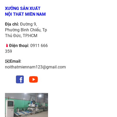
XƯỞNG SẢN XUẤT
NỘI THẤT MIỀN NAM
Địa chỉ:
Đường 9,
Phường Bình Chiểu, Tp
Thủ Đức, TP.HCM
📱
Điện thoại
: 0911 666
359
✉️Email
:
noithatmiennam123@gmail.com