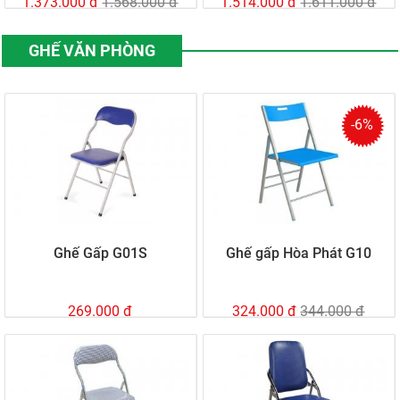
1.373.000 đ
1.568.000 đ
1.514.000 đ
1.611.000 đ
GHẾ VĂN PHÒNG
-6%
Ghế Gấp G01S
Ghế gấp Hòa Phát G10
269.000 đ
324.000 đ
344.000 đ