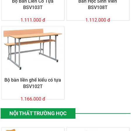
Bộ Bàn Liền Có Tựa
Bàn Học Sinh Viên
BSV103T
BSV108T
1.111.000 đ
1.112.000 đ
Bộ bàn liền ghế kiểu có tựa
BSV102T
1.166.000 đ
NỘI THẤT TRƯỜNG HỌC