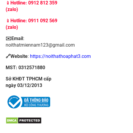
📱
Hotline:
0912 812 359
(zalo)
📱
Hotline: 0911 092 569
(zalo)
✉️Email
:
noithatmiennam123@gmail.com
🔗Website
:
https://noithathoaphat3.com
MST: 0312571880
Sở KHĐT TPHCM cấp
ngày 03/12/2013