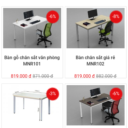
-6%
-8%
Bàn gỗ chân sắt văn phòng
Bàn chân sắt giá rẻ
MNR101
MNR102
819.000 đ
871.000 đ
819.000 đ
882.000 đ
-3%
-6%