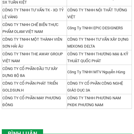
SX TUẤN KIỆT
CÔNG TY TNHH TƯ VẤN TK - XD TỶ
CÔNG TY TNHH NỘI THẤT TƯỜNG
LỆ VÀNG
VIỆT
CÔNG TY TNHH CHẾ BIẾN THỰC
Công Ty TNHH EPIC DESIGNERS
PHẨM OLAM VIỆT NAM
CÔNG TY TNHH MỘT THÀNH VIÊN
CÔNG TY TNHH TƯ VẤN XÂY DỰNG
SƠN HẢI ÂU
MEKONG DELTA
CÔNG TY TNHH THE AWAY GROUP
CÔNG TY TNHH THƯƠNG MẠI & KỸ
VIỆT NAM
THUẬT QUỐC PHÁT
CÔNG TY CỔ PHẦN ĐẦU TƯ XÂY
Công Ty TNHH MTV Nguyễn Hùng
DỰNG BỘ BA
CÔNG TY CỔ PHẦN PHÁT TRIỂN
CÔNG TY CỔ PHẦN CÔNG NGHỆ
GOLDSUN.H
GIÁO DỤC 3A
CÔNG TY CỔ PHẦN MAY PHƯƠNG
CÔNG TY TNHH PHƯƠNG NAM
ĐÔNG
PKĐK PHƯƠNG NAM
BÌNH LUẬN