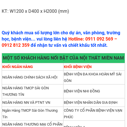
KT: W1200 x D400 x H2000 (mm)
Quý khách mua số lượng lớn cho dự án, văn phòng, trường
học, bệnh viện... vui lòng liên hệ
Hotline: 0911 092 569 –
0912 812 359
để nhận tư vấn và chiết khấu tốt nhất.
MỘT SỐ KHÁCH HÀNG NỔI BẬT CỦA NỘI THẤT MIỀN NAM
KHỐI NGÂN HÀNG
KHỐI BỆNH VIỆN
BỆNH VIỆN ĐA KHOA HOÀN MỸ SÀI
NGÂN HÀNG CHÍNH SÁCH XÃ HỘI
GÒN
NGÂN HÀNG TMCP SÀI GÒN
BỆNH VIỆN NHI ĐỒNG
THƯƠNG TÍN
NGÂN HÀNG NN VÀ PTNT VN
BỆNH VIỆN NHÂN DÂN GIA ĐỊNH
Ngân Hàng TMCP Sài Gòn Thương
CÔNG TY CỔ PHẦN BỆNH VIỆN VẠN
Tín
PHÚC
NGÂN HÀNG THƯƠNG MẠI CỔ PHẦN