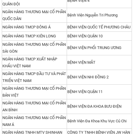
BỆNH VIỆN 4
QUÂN ĐỘI
NGÂN HÀNG THƯƠNG MẠI CỔ PHẦN
Bệnh Viện Nguyễn Tri Phương
QUỐC DÂN
NGÂN HÀNG TMCP ĐÔNG Á
BỆNH VIỆN QUỐC TẾ PHƯƠNG CHÂU
NGÂN HÀNG TMCP KIÊN LONG
BỆNH VIỆN QUẬN 10
NGÂN HÀNG THƯƠNG MẠI CỔ PHẦN
BỆNH VIỆN PHỔI TRUNG ƯƠNG
SÀI GÒN
NGÂN HÀNG TMCP XUẤT NHẬP
BỆNH VIỆN MẮT
KHẨU VIỆT NAM
NGÂN HÀNG TMCP ĐẦU TƯ VÀ PHÁT
BỆNH VIỆN NHI ĐỒNG 2
TRIỂN VIỆT NAM
NGÂN HÀNG THƯƠNG MẠI CỔ PHẦN
BỆNH VIỆN QUẬN 11
BẢN VIỆT
NGÂN HÀNG THƯƠNG MẠI CỔ PHẦN
BỆNH VIỆN ĐA KHOA BƯU ĐIỆN
AN BÌNH
NGÂN HÀNG THƯƠNG MẠI CỔ PHẦN
Bệnh Viện Đa Khoa Khu Vực Củ Chi
NAM Á
NGÂN HÀNG TNHH MTV SHINHAN
CÔNG TY TNHH BỆNH VIỆN JW HÀN