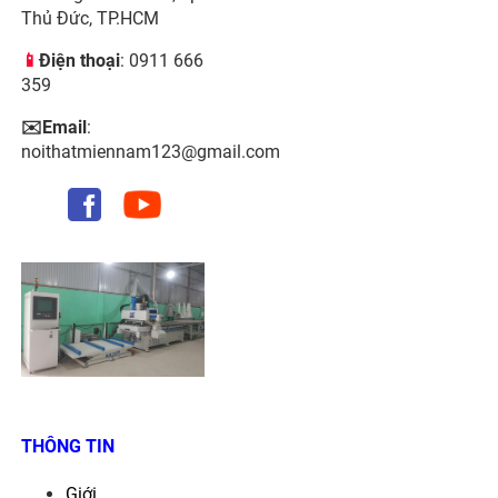
Thủ Đức, TP.HCM
📱
Điện thoại
: 0911 666
359
✉️Email
:
noithatmiennam123@gmail.com
THÔNG TIN
Giới