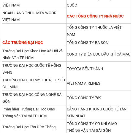
VIỆT NAM
QUỐC
NGÂN HÀNG TNHH MTV WOORI
CÁC TỔNG CÔNG TY NHÀ NƯỚC
VIỆT NAM
TỔNG CÔNG TY THUỐC LÁ VIỆT
NAM
CÁC TRƯỜNG ĐẠI HỌC
TỔNG CÔNG TY BA SON
Trường Đại Học Khoa Học Xã Hội và
CÔNG TY ĐIỆN LỰC DẦU KHÍ CÀ MAU
Nhân Văn TP HCM
TRƯỜNG ĐẠI HỌC QUỐC TẾ HỒNG
TOYOTA BẾN THÀNH
BÀNG
TRƯỜNG ĐẠI HỌC MỸ THUẬT TP HỒ
VIETNAM AIRLINES
CHÍ MINH
TRƯỜNG ĐẠI HỌC CÔNG NGHỆ SÀI
TỔNG CÔNG TY 789
GÒN
Phân hiệu Trường Đại Học Giao
CẢNG HÀNG KHÔNG QUỐC TẾ TÂN
Thông Vận Tải tại TP HCM
SƠN NHẤT
TỔNG CÔNG TY CƠ KHÍ GIAO
Trường Đại Học Tôn Đức Thắng
THÔNG VẬN TẢI SÀI GÒN