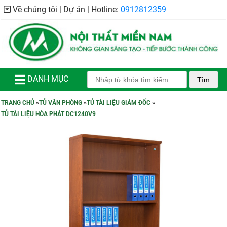
Về chúng tôi | Dự án | Hotline:
0912812359
DANH MỤC
Tìm
TRANG CHỦ
»
TỦ VĂN PHÒNG
»
TỦ TÀI LIỆU GIÁM ĐỐC
»
TỦ TÀI LIỆU HÒA PHÁT DC1240V9