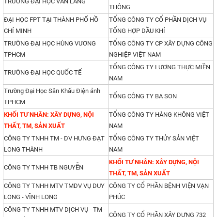
TRƯỜNG ĐẠI HỌC VĂN LANG
THÔNG
ĐẠI HỌC FPT TẠI THÀNH PHỐ HỒ
TỔNG CÔNG TY CỔ PHẦN DỊCH VỤ
CHÍ MINH
TỔNG HỢP DẦU KHÍ
TRƯỜNG ĐẠI HỌC HÙNG VƯƠNG
TỔNG CÔNG TY CP XÂY DỰNG CÔNG
TPHCM
NGHIỆP VIỆT NAM
TỔNG CÔNG TY LƯƠNG THỰC MIỀN
TRƯỜNG ĐẠI HỌC QUỐC TẾ
NAM
Trường Đại Học Sân Khấu Điện ảnh
TỔNG CÔNG TY BA SON
TPHCM
KHỐI TƯ NHÂN: XÂY DỰNG, NỘI
TỔNG CÔNG TY HÀNG KHÔNG VIỆT
THẤT, TM, SẢN XUẤT
NAM
CÔNG TY TNHH TM - DV HƯNG ĐẠT
TỔNG CÔNG TY THỦY SẢN VIỆT
LONG THÀNH
NAM
KHỐI TƯ NHÂN: XÂY DỰNG, NỘI
CÔNG TY TNHH TB NGUYỄN
THẤT, TM, SẢN XUẤT
CÔNG TY TNHH MTV TMDV VỤ DUY
CÔNG TY CỔ PHẦN BỆNH VIỆN VẠN
LONG - VĨNH LONG
PHÚC
CÔNG TY TNHH MTV DỊCH VỤ - TM -
CÔNG TY CỔ PHẦN XÂY DỰNG 732