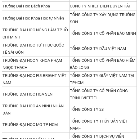
Trường Đại Học Bách Khoa
CÔNG TY NHIỆT ĐIỆN DUYÊN HẢI
TỔNG CÔNG TY XÂY DỰNG TRƯỜNG
Trường Đại Học Khoa Học tự Nhiên
SƠN
TRƯỜNG ĐẠI HỌC NÔNG LÂM TP.HỒ
TỔNG CÔNG TY CỔ PHẦN BẢO MINH
CHÍ MINH
TRƯỜNG ĐẠI HỌC TƯ THỤC QUỐC
TỔNG CÔNG TY DẦU VIỆT NAM
TẾ SÀI GÒN
TRƯỜNG ĐẠI HỌC Y KHOA PHẠM
TỔNG CÔNG TY CỔ PHẦN BẢO HIỂM
NGỌC THẠCH
BẢO LONG
TRƯỜNG ĐẠI HỌC FULBRIGHT VIỆT
TỔNG CÔNG TY GIẤY VIỆT NAM TẠI
NAM
TPHCM
TỔNG CÔNG TY CỔ PHẦN CÔNG
TRƯỜNG ĐẠI HỌC HOA SEN
TRÌNH VIETTEL
TRƯỜNG ĐẠI HỌC AN NINH NHÂN
TỔNG CÔNG TY 28
DÂN
TỔNG CÔNG TY THỦY SẢN VIỆT
TRƯỜNG ĐẠI HỌC MỞ TP HCM
NAM -
TỔNG CÔNG TY DỊCH VỤ VIỄN