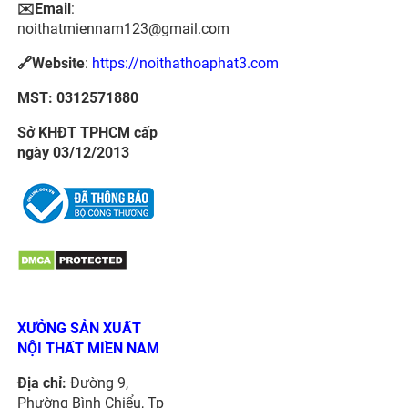
✉️Email
:
noithatmiennam123@gmail.com
🔗Website
:
https://noithathoaphat3.com
MST: 0312571880
Sở KHĐT TPHCM cấp
ngày 03/12/2013
XƯỞNG SẢN XUẤT
NỘI THẤT MIỀN NAM
Địa chỉ:
Đường 9,
Phường Bình Chiểu, Tp