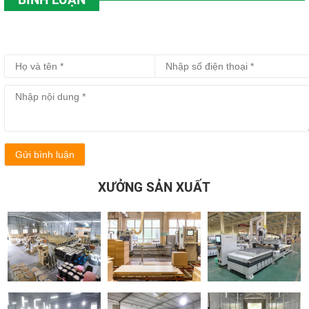
Gửi bình luận
XƯỞNG SẢN XUẤT