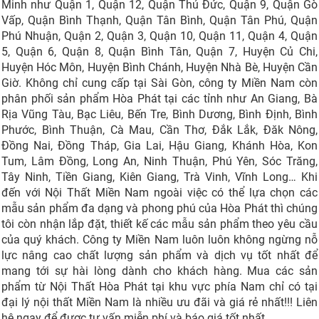
Minh như Quận 1, Quận 12, Quận Thủ Đức, Quận 9, Quận Gò
Vấp, Quận Bình Thạnh, Quận Tân Bình, Quận Tân Phú, Quận
Phú Nhuận, Quận 2, Quận 3, Quận 10, Quận 11, Quận 4, Quận
5, Quận 6, Quận 8, Quận Bình Tân, Quận 7, Huyện Củ Chi,
Huyện Hóc Môn, Huyện Bình Chánh, Huyện Nhà Bè, Huyện Cần
Giờ. Không chỉ cung cấp tại Sài Gòn, công ty Miền Nam còn
phân phối sản phẩm Hòa Phát tại các tỉnh như An Giang, Bà
Rịa Vũng Tàu, Bạc Liêu, Bến Tre, Bình Dương, Bình Định, Bình
Phước, Bình Thuận, Cà Mau, Cần Thơ, Đắk Lắk, Đăk Nông,
Đồng Nai, Đồng Tháp, Gia Lai, Hậu Giang, Khánh Hòa, Kon
Tum, Lâm Đồng, Long An, Ninh Thuận, Phú Yên, Sóc Trăng,
Tây Ninh, Tiền Giang, Kiên Giang, Trà Vinh, Vĩnh Long… Khi
đến với Nội Thất Miền Nam ngoài việc có thể lựa chọn các
mẫu sản phẩm đa dạng và phong phú của Hòa Phát thì chúng
tôi còn nhận lắp đặt, thiết kế các mẫu sản phẩm theo yêu cầu
của quý khách. Công ty Miền Nam luôn luôn không ngừng nỗ
lực nâng cao chất lượng sản phẩm và dịch vụ tốt nhất để
mang tới sự hài lòng dành cho khách hàng. Mua các sản
phẩm từ Nội Thất Hòa Phát tại khu vực phía Nam chỉ có tại
đại lý nội thất Miền Nam là nhiều ưu đãi và giá rẻ nhất!!! Liên
hệ ngay để được tư vấn miễn phí và báo giá tốt nhất.