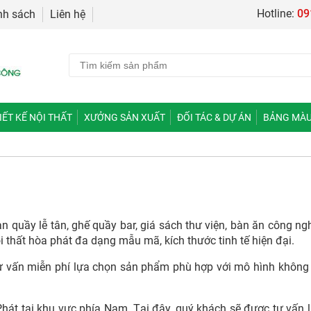
Hotline:
09
nh sách
Liên hệ
IẾT KẾ NỘI THẤT
XƯỞNG SẢN XUẤT
ĐỐI TÁC & DỰ ÁN
BẢNG MÀU
quầy lễ tân, ghế quầy bar, giá sách thư viện, bàn ăn công nghiệp
 nội thất hòa phát đa dạng mẫu mã, kích thước tinh tế hiện đại.
tư vấn miễn phí lựa chọn sản phẩm phù hợp với mô hình không 
Phát tại khu vực phía Nam. Tại đây, quý khách sẽ được tư vấn l