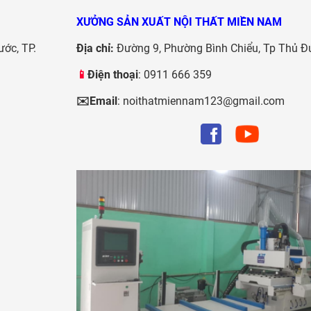
XƯỞNG SẢN XUẤT NỘI THẤT MIỀN NAM
ước, TP.
Địa chỉ:
Đường 9, Phường Bình Chiểu, Tp Thủ Đ
📱
Điện thoại
: 0911 666 359
✉️Email
: noithatmiennam123@gmail.com