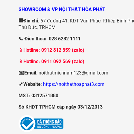
SHOWROOM & VP NỘI THẤT HÒA PHÁT
🏢Địa chỉ
: 67 đường 41, KĐT Vạn Phúc, P.Hiệp Bình Ph
Thủ Đức, TP.HCM
📞 Điện thoại
:
028 6282 1111
📱
Hotline:
0912 812 359 (zalo)
📱
Hotline: 0911 092 569 (zalo)
✉️Email
: noithatmiennam123@gmail.com
🔗Website
:
https://noithathoaphat3.com
MST: 0312571880
Sở KHĐT TPHCM cấp ngày 03/12/2013