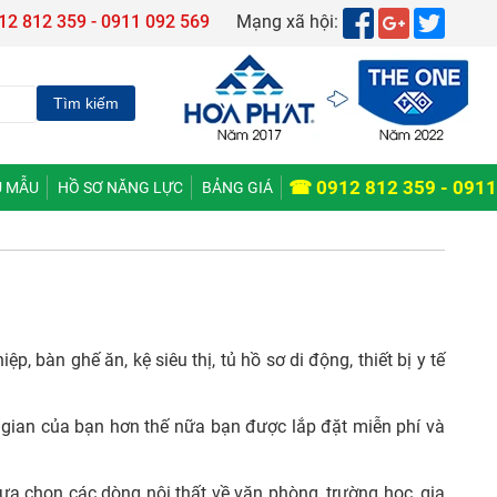
12 812 359 - 0911 092 569
Mạng xã hội:
☎ 0912 812 359 - 0911
 MẪU
HỒ SƠ NĂNG LỰC
BẢNG GIÁ
, bàn ghế ăn, kệ siêu thị, tủ hồ sơ di động, thiết bị y tế
gian của bạn hơn thế nữa bạn được lắp đặt miễn phí và
ựa chọn các dòng nội thất về văn phòng, trường học, gia