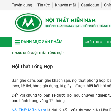
Tuyển dụng
Tin tức
Khuyến mãi
Catalogue
Chí
DANH MỤC SẢN PHẨM
GIỚI THIỆU
TH
TRANG CHỦ
»
NỘI THẤT TỔNG HỢP
Nội Thất Tổng Hợp
Bàn ghế cafe, bàn ghế khách sạn, nội thất phòng họp, bàn 
inox, kệ tivi, hàng gia dụng, tủ giầy....được thiết kết bởi
Đến với chúng tôi bạn sẽ được đội ngũ chuyên nghiệp 
bảo hành trong vòng 12 tháng.
Nội Thất Miền Nam
là đại lý số 1 của thương hiệu Hòa 