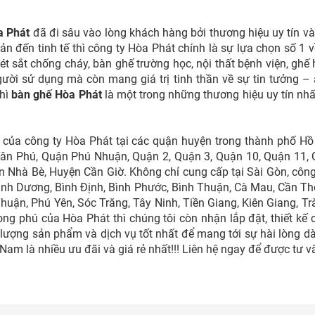
a Phát
đã đi sâu vào lòng khách hàng bởi thương hiệu uy tín v
iản đến tinh tế thì công ty Hòa Phát chính là sự lựa chọn số 1
u, két sắt chống cháy, bàn ghế trường học, nội thất bệnh viện, g
gười sử dụng mà còn mang giá trị tinh thần về sự tin tưởng –
thì
bàn ghế Hòa Phát
là một trong những thương hiệu uy tín nhất 
 của công ty Hòa Phát tại các quận huyện trong thành phố H
n Phú, Quận Phú Nhuận, Quận 2, Quận 3, Quận 10, Quận 11, Q
 Nhà Bè, Huyện Cần Giờ. Không chỉ cung cấp tại Sài Gòn, côn
 Bình Dương, Bình Định, Bình Phước, Bình Thuận, Cà Mau, Cần Th
uận, Phú Yên, Sóc Trăng, Tây Ninh, Tiền Giang, Kiên Giang, Tr
ng phú của Hòa Phát thì chúng tôi còn nhận lắp đặt, thiết kế
lượng sản phẩm và dịch vụ tốt nhất để mang tới sự hài lòng 
 Nam là nhiều ưu đãi và giá rẻ nhất!!! Liên hệ ngay để được tư v