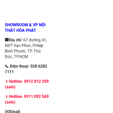
SHOWROOM & VP NỘI
THẤT HÒA PHÁT
🏢Địa chỉ
: 67 đường 41,
KĐT Vạn Phúc, P.Hiệp
Bình Phước, TP. Thủ
Đức, TP.HCM
📞 Điện thoại
:
028 6282
1111
📱
Hotline:
0912 812 359
(zalo)
📱
Hotline: 0911 092 569
(zalo)
✉️Email
: