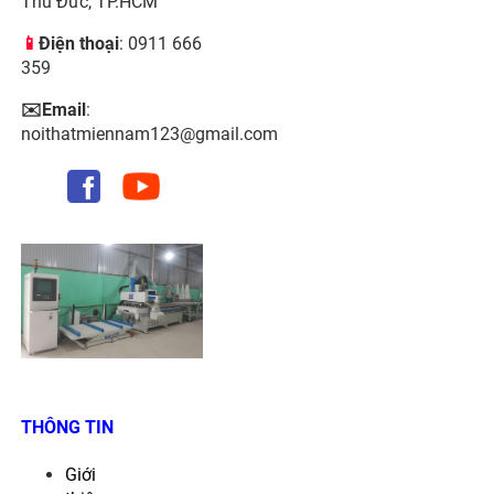
Thủ Đức, TP.HCM
📱
Điện thoại
: 0911 666
359
✉️Email
:
noithatmiennam123@gmail.com
THÔNG TIN
Giới