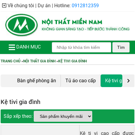
Về chúng tôi | Dự án | Hotline:
0912812359
DANH MỤC
Tìm
TRANG CHỦ
»
NỘI THẤT GIA ĐÌNH
»
KỆ TIVI GIA ĐÌNH
Bàn ghế phòng ăn
Tủ áo cao cấp
Kệ tivi gia đìn
Kệ tivi gia đình
Sắp xếp theo:
Kệ ti vi cao cấp được