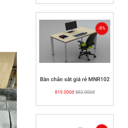
-8%
Bàn chân sắt giá rẻ MNR102
819.000
đ
882.000
đ