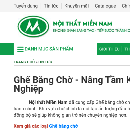
Tuyển dụng
Tin tức
Khuyến mãi
Catalogue
Chí
DANH MỤC SẢN PHẨM
GIỚI THIỆU
TH
TRANG CHỦ
»
TIN TỨC
Ghế Băng Chờ - Nâng Tầm 
Nghiệp
Nội thất Miền Nam
đã cung cấp Ghế băng chờ cho
hành chính. Khu vực chờ chính là nơi tạo ấn tượng đầu 
đồng bộ sẽ giúp không gian trở nên chuyên nghiệp hơn.
Xem giá các loại
Ghế băng chờ