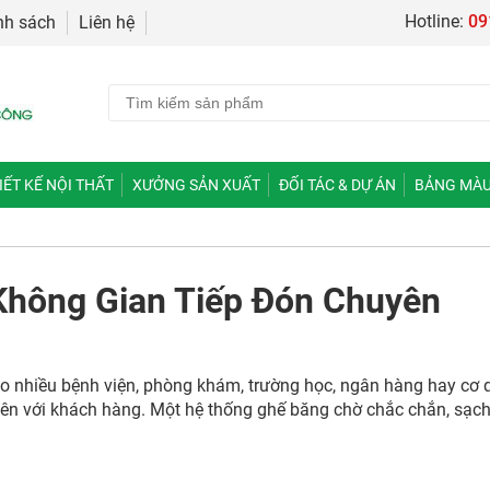
Hotline:
09
nh sách
Liên hệ
IẾT KẾ NỘI THẤT
XƯỞNG SẢN XUẤT
ĐỐI TÁC & DỰ ÁN
BẢNG MÀU
Không Gian Tiếp Đón Chuyên
 nhiều bệnh viện, phòng khám, trường học, ngân hàng hay cơ 
tiên với khách hàng. Một hệ thống ghế băng chờ chắc chắn, sạc