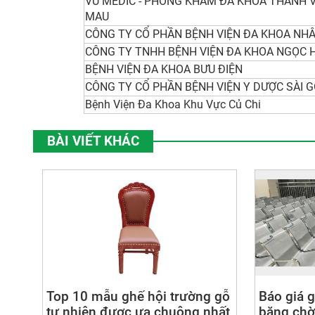
VŨ MEDIC - PHÒNG KHÁM ĐA KHOA THANH V
MAU
CÔNG TY CỔ PHẦN BỆNH VIỆN ĐA KHOA NHÂ
CÔNG TY TNHH BỆNH VIỆN ĐA KHOA NGỌC 
BỆNH VIỆN ĐA KHOA BƯU ĐIỆN
CÔNG TY CỔ PHẦN BỆNH VIỆN Y DƯỢC SÀI 
Bệnh Viện Đa Khoa Khu Vực Củ Chi
BÀI VIẾT KHÁC
Top 10 mẫu ghế hội trường gỗ
Báo giá 
tự nhiên được ưa chuộng nhất
băng chờ