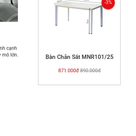
-3%
ành cạnh
y mô lớn.
Bàn Chân Sắt MNR101/25
871.000
đ
890.000
đ