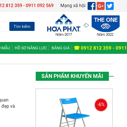
12 812 359 - 0911 092 569
Mạng xã hội:
☎ 0912 812 359 - 0911
 MẪU
HỒ SƠ NĂNG LỰC
BẢNG GIÁ
SẢN PHẨM KHUYẾN MÃI
quan
-6%
h đẹp và