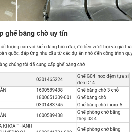
p ghế băng chờ uy tín
 lượng cao với kiểu dáng hiện đại, độ bền vượt trội và giá th
 toàn quốc, đáp ứng nhu cầu từ các dự án nhỏ đến công trình qu
hàng chúng tôi đã cung cấp ghế băng chờ
Ghế G04 inox đệm tựa si
0301465224
đen D14
TÂN
1600589438
Ghế băng chờ 3 chỗ
1800651309-001
Ghế băng chờ
0301483745
Ghế băng chờ inoxx 5
Ghế phòng chờ băng
TÂN
1600589438
thép 03-4
ĐA KHOA THANH
Ghế phòng chờ bằng