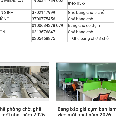
Ũ MEDIC CÀ
1900341734-002
thép 03-5
N SINH
3702117999
Ghế băng chờ 5 chỗ
HỒNG
3700775456
Ghế băng chờ
0100684378-079
Băng chờ có đệm
GÒN
0313676847
Ghế băng chờ
0305468875
Ghế băng chờ 3 chỗ
ghế phòng chờ, ghế
Bảng báo giá cụm bàn là
 mới nhất năm 2026
việc mới nhất năm 2026