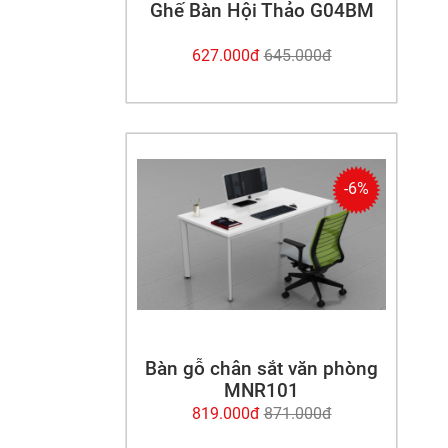
Ghế Bàn Hội Thảo G04BM
627.000
đ
645.000
đ
-6%
Bàn gỗ chân sắt văn phòng
MNR101
819.000
đ
871.000
đ