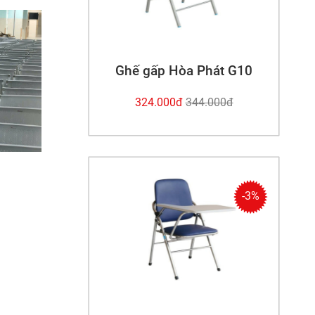
Ghế gấp Hòa Phát G10
324.000
đ
344.000
đ
-3%