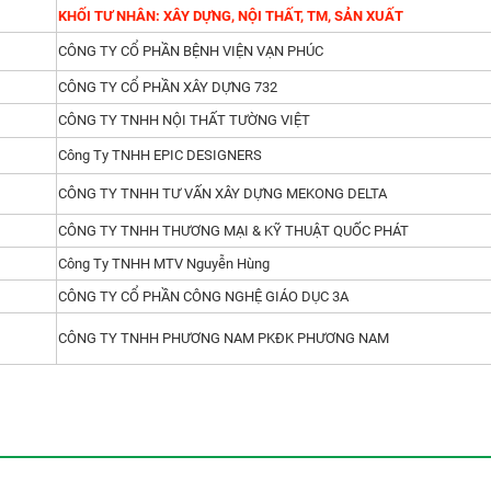
KHỐI TƯ NHÂN: XÂY DỰNG, NỘI THẤT, TM, SẢN XUẤT
CÔNG TY CỔ PHẦN BỆNH VIỆN VẠN PHÚC
CÔNG TY CỔ PHẦN XÂY DỰNG 732
CÔNG TY TNHH NỘI THẤT TƯỜNG VIỆT
Công Ty TNHH EPIC DESIGNERS
CÔNG TY TNHH TƯ VẤN XÂY DỰNG MEKONG DELTA
CÔNG TY TNHH THƯƠNG MẠI & KỸ THUẬT QUỐC PHÁT
Công Ty TNHH MTV Nguyễn Hùng
CÔNG TY CỔ PHẦN CÔNG NGHỆ GIÁO DỤC 3A
CÔNG TY TNHH PHƯƠNG NAM PKĐK PHƯƠNG NAM