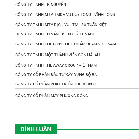
CÔNG TY TNHH TB NGUYỄN
CÔNG TY TNHH MTV TMDV VỤ DUY LONG - VĨNH LONG
CÔNG TY TNHH MTV DỊCH VỤ - TM - SX TUẤN KIỆT
CÔNG TY TNHH TƯ VẤN TK - XD TỶ LỆ VÀNG
CÔNG TY TNHH CHẾ BIẾN THỰC PHẨM OLAM VIỆT NAM
CÔNG TY TNHH MỘT THÀNH VIÊN SƠN HẢI ÂU
CÔNG TY TNHH THE AWAY GROUP VIỆT NAM
CÔNG TY CỔ PHẦN ĐẦU TƯ XÂY DỰNG BỘ BA
CÔNG TY CỔ PHẦN PHÁT TRIỂN GOLDSUN.H
CÔNG TY CỔ PHẦN MAY PHƯƠNG ĐÔNG
BÌNH LUẬN