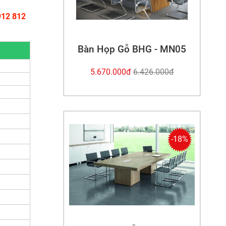
912 812
Bàn Họp Gỗ BHG - MN05
5.670.000đ
6.426.000đ
 sơn đen,
 hoạ tiết
-18%
m đệm cao
Quý khách
ợc 8 - 10