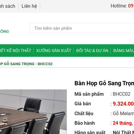
Hotline:
09
nh sách
Liên hệ
IẾT KẾ NỘI THẤT
XƯỞNG SẢN XUẤT
ĐỐI TÁC & DỰ ÁN
BẢNG MÀU
P GỖ SANG TRỌNG - BHCC02
Bàn Họp Gỗ Sang Trọ
Mã sản phẩm
: BHCC02
9.324.0
Giá bán
:
Chất liệu
: Gỗ Melam
Bảo hành
:
24 tháng, 
Hãng sản xuất
:
Nội Thất