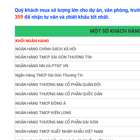
Quý khách mua số lượng lớn cho dự án, văn phòng, trườn
359
để nhận tư vấn và chiết khấu tốt nhất.
MỘT SỐ KHÁCH HÀNG
KHỐI NGÂN HÀNG
NGÂN HÀNG CHÍNH SÁCH XÃ HỘI
NGÂN HÀNG TMCP SÀI GÒN THƯƠNG TÍN
Mẫu bàn họp bằng gỗ
-
BHCC02
đa dạng màu sắc cho b
NGÂN HÀNG NN VÀ PTNT VN
chất liệu PU chống cháy, chống trầy xước, chống thấm nướ
Ngân Hàng TMCP Sài Gòn Thương Tín
vân giả gỗ trên mặt bàn, điểm thêm nét độc đáo, sự mới l
NGÂN HÀNG THƯƠNG MẠI CỔ PHẦN QUÂN ĐỘI
Bên cạnh đó, bàn họp gỗ có chân được làm bằng sắt đư
NGÂN HÀNG THƯƠNG MẠI CỔ PHẦN QUỐC DÂN
su. Nhờ vậy, khi dịch chuyển sẽ không bị trầy, xước, là
NGÂN HÀNG TMCP ĐÔNG Á
hàng.
NGÂN HÀNG TMCP KIÊN LONG
Bàn họp gỗ lớn
- BHCC02 của chúng tôi phù hợp với hầ
NGÂN HÀNG THƯƠNG MẠI CỔ PHẦN SÀI GÒN
người, rất phù hợp cho mọi phòng họp.
NGÂN HÀNG TMCP XUẤT NHẬP KHẨU VIỆT NAM
Lợi ích khi mua sản phẩm tại Công ty nội thất Miền Nam