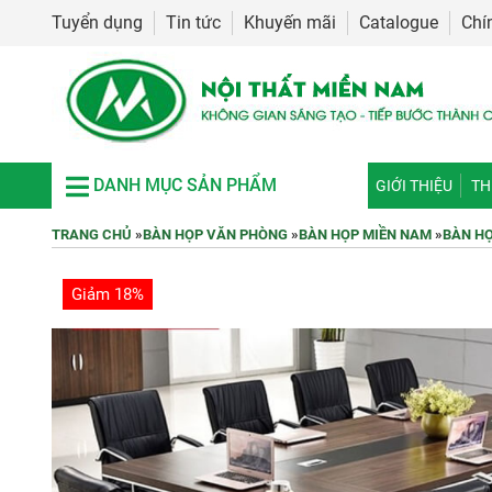
Tuyển dụng
Tin tức
Khuyến mãi
Catalogue
Chí
DANH MỤC SẢN PHẨM
GIỚI THIỆU
TH
TRANG CHỦ
»
BÀN HỌP VĂN PHÒNG
»
BÀN HỌP MIỀN NAM
»
BÀN HỌ
Giảm 18%