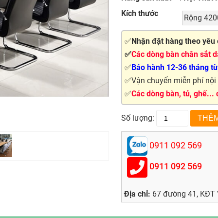
Kích thước
Rộng 420
✅
Nhận đặt hàng theo yêu 
✅
Các dòng bàn chân sắt dà
✅
Bảo hành 12-36 tháng tùy
✅Vận chuyển miễn phí nội t
✅
Các dòng bàn, tủ, ghế...
Số lượng:
0911 092 569
0911 092 569
Địa chỉ:
67 đường 41, KĐT V