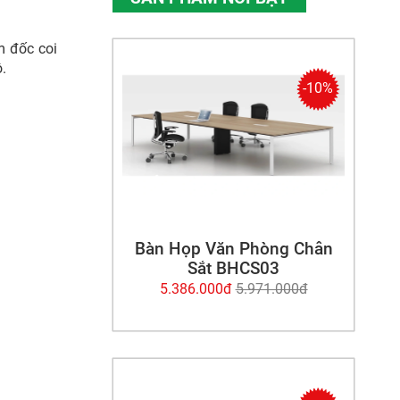
m đốc coi
ộ.
-10%
Bàn Họp Văn Phòng Chân
Sắt BHCS03
5.386.000đ
5.971.000đ