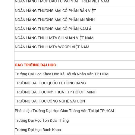
NGÂN HÀNG TMCP ĐẦU TƯ VÀ PHÁT TRIỂN VIỆT NAM
Công ty nội thất Miền Nam
có xưởng sản xuất cơ khí r
NGÂN HÀNG THƯƠNG MẠI CỔ PHẦN BẢN VIỆT
khách hàng những sản phẩm hoàn hảo nhất và tự tin với g
NGÂN HÀNG THƯƠNG MẠI CỔ PHẦN AN BÌNH
Bên cạnh đó, chúng tôi luôn sẵn sàng hỗ trợ khách hàn
NGÂN HÀNG THƯƠNG MẠI CỔ PHẦN NAM Á
người. Nhưng vẫn đảm bảo được nét đặc trưng vốn c
những sản phẩm hoàn thiện nhất trong thời gian nhanh 
NGÂN HÀNG TNHH MTV SHINHAN VIỆT NAM
NGÂN HÀNG TNHH MTV WOORI VIỆT NAM
Ngoài ra, Quý khách hàng sẽ được chiết khấu và ưu đãi 
cho Mẫu Bàn Họp Gỗ công nghiệp - BHCC02 lên đến 12 
sử dụng sản phẩm của chúng tôi.
CÁC TRƯỜNG ĐẠI HỌC
Tại sao nên mua Bàn họp văn phòng của Công ty nội t
Trường Đại Học Khoa Học Xã Hội và Nhân Văn TP HCM
TRƯỜNG ĐẠI HỌC QUỐC TẾ HỒNG BÀNG
1. Hỗ trợ giao hàng nhanh chóng
TRƯỜNG ĐẠI HỌC MỸ THUẬT TP HỒ CHÍ MINH
2. Tư vấn thiết kế và lắp đặt miễn phí
TRƯỜNG ĐẠI HỌC CÔNG NGHỆ SÀI GÒN
3. Thời gian bảo hành được Nội Thất Miền Nam áp dụng
Phân hiệu Trường Đại Học Giao Thông Vận Tải tại TP HCM
tâm trong suốt quá trình mua và sử dụng sản phẩm
Trường Đại Học Tôn Đức Thắng
4. Chiết Khấu Và Ưu Đãi Lớn Khi Mua Từ 10 Sản Phẩm T
Trường Đại Học Bách Khoa