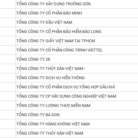
TỔNG CÔNG TY XÂY DỰNG TRƯỜNG SƠN
TỔNG CÔNG TY CỔ PHẦN BẢO MINH
TỔNG CÔNG TY DẦU VIỆT NAM
TỔNG CÔNG TY CỔ PHẦN BẢO HIỂM BẢO LONG
TỔNG CÔNG TY GIẤY VIỆT NAM TẠI TPHCM
ồ chí Minh.
TỔNG CÔNG TY CỔ PHẦN CÔNG TRÌNH VIETTEL
TỔNG CÔNG TY 28
TỔNG CÔNG TY THỦY SẢN VIỆT NAM -
TỔNG CÔNG TY DỊCH VỤ VIỄN THÔNG
do Nội Thất Miền Nam cung cấp!
TỔNG CÔNG TY CỔ PHẦN DỊCH VỤ TỔNG HỢP DẦU KHÍ
TỔNG CÔNG TY CP XÂY DỰNG CÔNG NGHIỆP VIỆT NAM
TỔNG CÔNG TY LƯƠNG THỰC MIỀN NAM
TỔNG CÔNG TY BA SON
TỔNG CÔNG TY HÀNG KHÔNG VIỆT NAM
TỔNG CÔNG TY THỦY SẢN VIỆT NAM