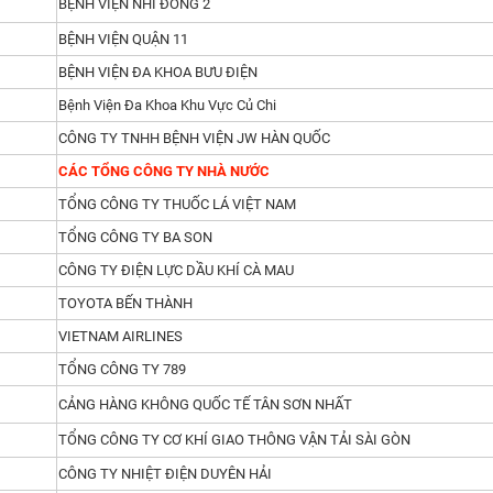
BỆNH VIỆN NHI ĐỒNG 2
iêng, chuyên sản xuất các khung bàn, chân bàn nhằm mang đế
BỆNH VIỆN QUẬN 11
iá thành hợp lý, rẻ nhất thị trường hiện nay.
BỆNH VIỆN ĐA KHOA BƯU ĐIỆN
g về bảo hành, tư vấn thiết kế tuỳ theo nhu cầu và sở thích
Bệnh Viện Đa Khoa Khu Vực Củ Chi
ó của thiết kế ban đầu. Luôn đảm bảo Quý khách hàng sẽ n
nhất.
CÔNG TY TNHH BỆNH VIỆN JW HÀN QUỐC
CÁC TỔNG CÔNG TY NHÀ NƯỚC
lớn khi mua từ 10 sản phẩm trở lên. Cùng với đó là thời gian
tháng, Quý khách hàng hoàn toàn có thể yên tâm trong quá trì
TỔNG CÔNG TY THUỐC LÁ VIỆT NAM
TỔNG CÔNG TY BA SON
hất Miền Nam?
CÔNG TY ĐIỆN LỰC DẦU KHÍ CÀ MAU
TOYOTA BẾN THÀNH
VIETNAM AIRLINES
TỔNG CÔNG TY 789
 lên tới 12 tháng theo đúng tiêu chuẩn sản xuất từ nhà máy giu
CẢNG HÀNG KHÔNG QUỐC TẾ TÂN SƠN NHẤT
TỔNG CÔNG TY CƠ KHÍ GIAO THÔNG VẬN TẢI SÀI GÒN
rở Lên
CÔNG TY NHIỆT ĐIỆN DUYÊN HẢI