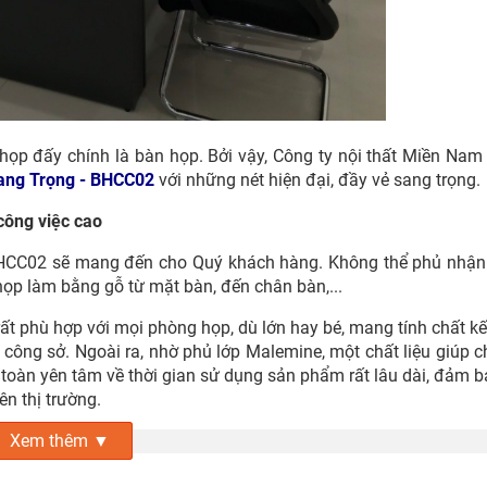
họp đấy chính là bàn họp. Bởi vậy, Công ty nội thất Miền Nam
ang Trọng - BHCC02
với những nét hiện đại, đầy vẻ sang trọng.
công việc cao
HCC02 sẽ mang đến cho Quý khách hàng. Không thể phủ nhận
họp làm bằng gỗ từ mặt bàn, đến chân bàn,...
t phù hợp với mọi phòng họp, dù lớn hay bé, mang tính chất kết 
á công sở. Ngoài ra, nhờ phủ lớp Malemine, một chất liệu giúp 
toàn yên tâm về thời gian sử dụng sản phẩm rất lâu dài, đảm 
n thị trường.
Xem thêm ▼