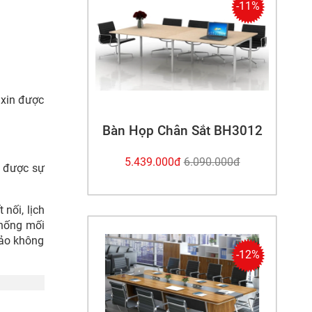
-11%
 xin được
Bàn Họp Chân Sắt BH3012
5.439.000đ
6.090.000đ
 được sự
nối, lịch
chống mối
bảo không
-12%