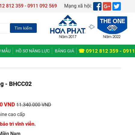
12 812 359 - 0911 092 569
Mạng xã hội:
☎ 0912 812 359 - 0911
 MẪU
HỒ SƠ NĂNG LỰC
BẢNG GIÁ
ng - BHCC02
00 VND
11.340.000 VND
ine cao cấp
bảo trì vĩnh viễn.
 Miền Nam