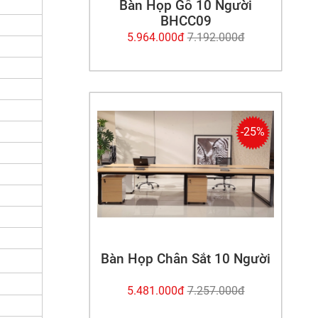
Bàn Họp Gỗ 10 Người
n cho Quý
BHCC09
5.964.000đ
7.192.000đ
 của từng
hận được
 bảo hành
-25%
nh mua và
́p bạn an
Bàn Họp Chân Sắt 10 Người
5.481.000đ
7.257.000đ