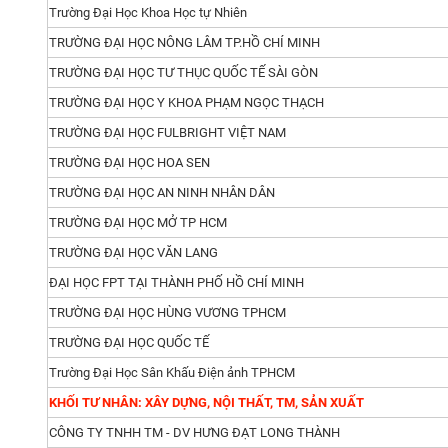
Mọi thông tin chi tiết xin vui lòng liên hệ:
Trường Đại Học Khoa Học tự Nhiên
TRƯỜNG ĐẠI HỌC NÔNG LÂM TP.HỒ CHÍ MINH
CÔNG TY CP ĐT PT SX MIỀN NAM
TRƯỜNG ĐẠI HỌC TƯ THỤC QUỐC TẾ SÀI GÒN
NHÀ PHÂN PHỐI NỘI THẤT MIỀN NAM
TRƯỜNG ĐẠI HỌC Y KHOA PHẠM NGỌC THẠCH
Hotline: 0911 092 569
TRƯỜNG ĐẠI HỌC FULBRIGHT VIỆT NAM
Địa chỉ: 116 Nơ Trang Long, P14. Quận Bình Thạnh, TP. H
TRƯỜNG ĐẠI HỌC HOA SEN
TRƯỜNG ĐẠI HỌC AN NINH NHÂN DÂN
Điện thoại: 028. 355 11 929 - Fax: 08. 629 44 355
TRƯỜNG ĐẠI HỌC MỞ TP HCM
Email: banhang116@gmail.com
TRƯỜNG ĐẠI HỌC VĂN LANG
Xin cảm ơn Quý khách hàng đã quan tâm đến sản phẩm 
ĐẠI HỌC FPT TẠI THÀNH PHỐ HỒ CHÍ MINH
TRƯỜNG ĐẠI HỌC HÙNG VƯƠNG TPHCM
TRƯỜNG ĐẠI HỌC QUỐC TẾ
Trường Đại Học Sân Khấu Điện ảnh TPHCM
KHỐI TƯ NHÂN: XÂY DỰNG, NỘI THẤT, TM, SẢN XUẤT
CÔNG TY TNHH TM - DV HƯNG ĐẠT LONG THÀNH