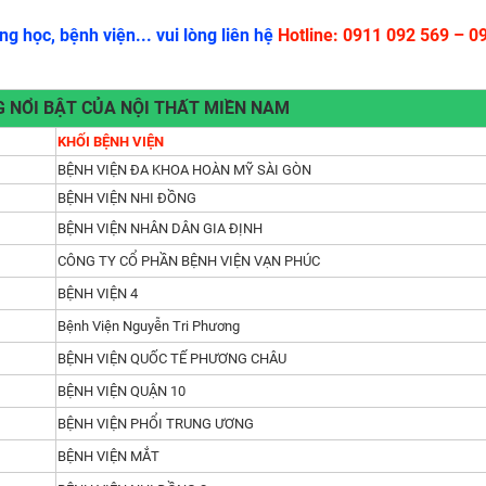
g học, bệnh viện... vui lòng liên hệ
Hotline: 0911 092 569 – 0
 NỔI BẬT CỦA NỘI THẤT MIỀN NAM
KHỐI BỆNH VIỆN
BỆNH VIỆN ĐA KHOA HOÀN MỸ SÀI GÒN
BỆNH VIỆN NHI ĐỒNG
.
ạn lựa chọn
Ngoài ra, ở giữa mặt bàn, chúng tôi phủ một lớp
BỆNH VIỆN NHÂN DÂN GIA ĐỊNH
c, dễ lau chùi các vết bút bi, vết mực,... Phối hợp hài hoà với
CÔNG TY CỔ PHẦN BỆNH VIỆN VẠN PHÚC
ạ và tính hiện đại, sang trọng cho phòng họp.
BỆNH VIỆN 4
ợc sơn tĩnh điện. Dưới mỗi chân bàn được lót thêm những tấ
Bệnh Viện Nguyễn Tri Phương
m mất thẩm mĩ sàn nhà, cũng như trơn trượt, gây nguy hiểm cho 
BỆNH VIỆN QUỐC TẾ PHƯƠNG CHÂU
BỆNH VIỆN QUẬN 10
u hết mọi mẫu mã ghế cho văn phòng, phòng họp. Và chứa đư
BỆNH VIỆN PHỔI TRUNG ƯƠNG
BỆNH VIỆN MẮT