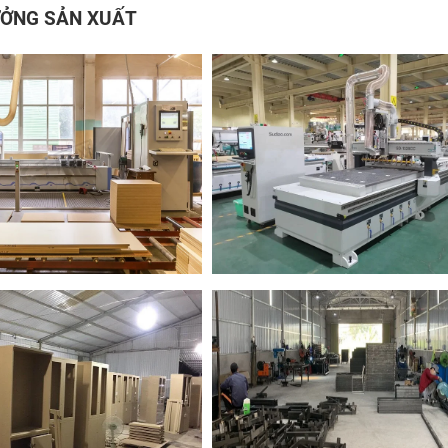
ỞNG SẢN XUẤT