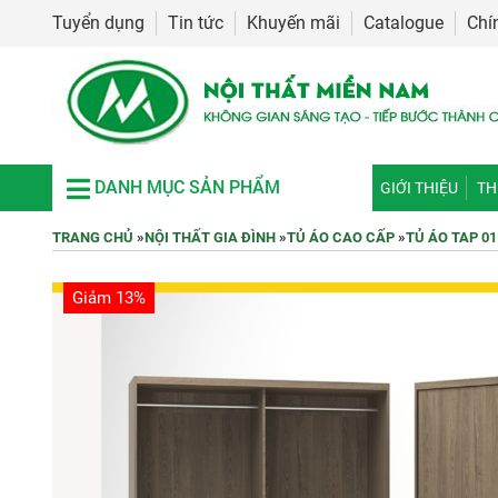
Tuyển dụng
Tin tức
Khuyến mãi
Catalogue
Chí
DANH MỤC SẢN PHẨM
GIỚI THIỆU
TH
TRANG CHỦ
»
NỘI THẤT GIA ĐÌNH
»
TỦ ÁO CAO CẤP
»
TỦ ÁO TAP 01
Giảm 13%