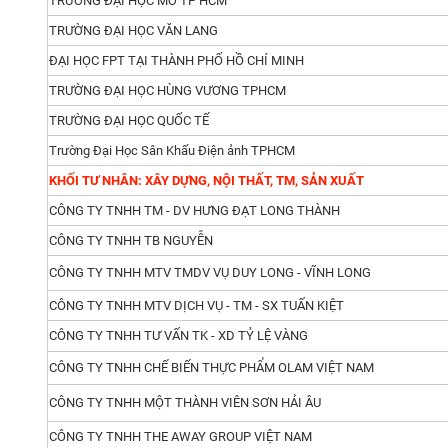
TRƯỜNG ĐẠI HỌC MỞ TP HCM
TRƯỜNG ĐẠI HỌC VĂN LANG
ĐẠI HỌC FPT TẠI THÀNH PHỐ HỒ CHÍ MINH
TRƯỜNG ĐẠI HỌC HÙNG VƯƠNG TPHCM
TRƯỜNG ĐẠI HỌC QUỐC TẾ
Trường Đại Học Sân Khấu Điện ảnh TPHCM
KHỐI TƯ NHÂN: XÂY DỰNG, NỘI THẤT, TM, SẢN XUẤT
CÔNG TY TNHH TM - DV HƯNG ĐẠT LONG THÀNH
CÔNG TY TNHH TB NGUYỄN
CÔNG TY TNHH MTV TMDV VỤ DUY LONG - VĨNH LONG
CÔNG TY TNHH MTV DỊCH VỤ - TM - SX TUẤN KIỆT
CÔNG TY TNHH TƯ VẤN TK - XD TỶ LỆ VÀNG
CÔNG TY TNHH CHẾ BIẾN THỰC PHẨM OLAM VIỆT NAM
CÔNG TY TNHH MỘT THÀNH VIÊN SƠN HẢI ÂU
CÔNG TY TNHH THE AWAY GROUP VIỆT NAM