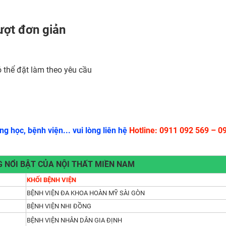
ượt đơn giản
 thể đặt làm theo yêu cầu
g học, bệnh viện... vui lòng liên hệ
Hotline: 0911 092 569 – 0
 NỔI BẬT CỦA NỘI THẤT MIỀN NAM
KHỐI BỆNH VIỆN
BỆNH VIỆN ĐA KHOA HOÀN MỸ SÀI GÒN
BỆNH VIỆN NHI ĐỒNG
BỆNH VIỆN NHÂN DÂN GIA ĐỊNH