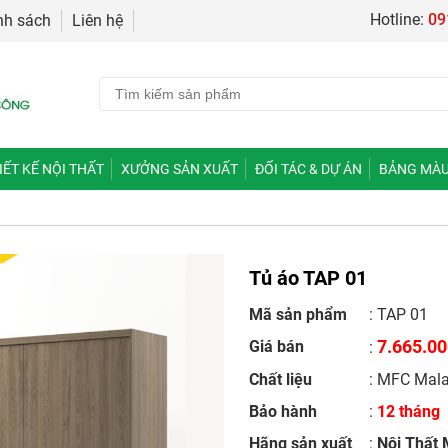
Hotline:
09
nh sách
Liên hệ
IẾT KẾ NỘI THẤT
XƯỞNG SẢN XUẤT
ĐỐI TÁC & DỰ ÁN
BẢNG MÀU
Tủ áo TAP 01
Mã sản phẩm
: TAP 01
7.665.0
Giá bán
:
Chất liệu
: MFC Mala
Bảo hành
:
12 tháng
Hãng sản xuất
:
Nội Thất