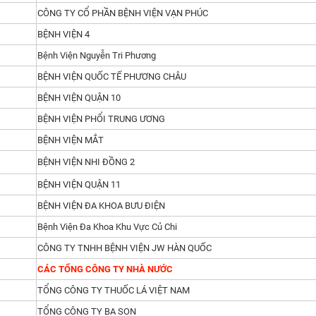
CÔNG TY CỔ PHẦN BỆNH VIỆN VẠN PHÚC
BỆNH VIỆN 4
Bệnh Viện Nguyễn Tri Phương
BỆNH VIỆN QUỐC TẾ PHƯƠNG CHÂU
BỆNH VIỆN QUẬN 10
BỆNH VIỆN PHỔI TRUNG ƯƠNG
BỆNH VIỆN MẮT
BỆNH VIỆN NHI ĐỒNG 2
BỆNH VIỆN QUẬN 11
BỆNH VIỆN ĐA KHOA BƯU ĐIỆN
Bệnh Viện Đa Khoa Khu Vực Củ Chi
CÔNG TY TNHH BỆNH VIỆN JW HÀN QUỐC
CÁC TỔNG CÔNG TY NHÀ NƯỚC
TỔNG CÔNG TY THUỐC LÁ VIỆT NAM
TỔNG CÔNG TY BA SON