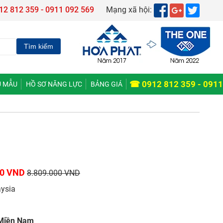
12 812 359 - 0911 092 569
Mạng xã hội:
☎ 0912 812 359 - 0911
 MẪU
HỒ SƠ NĂNG LỰC
BẢNG GIÁ
00 VND
8.809.000 VND
ysia
 Miền Nam