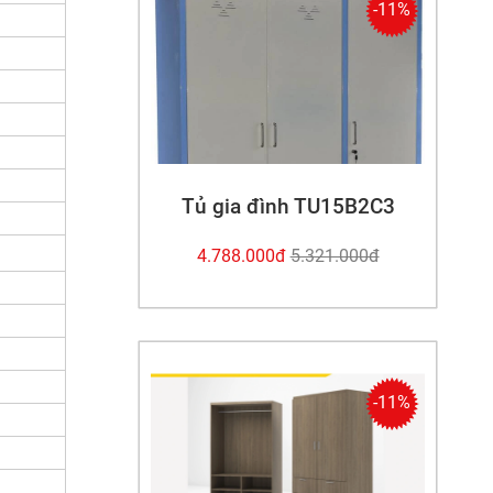
-11%
Tủ gia đình TU15B2C3
4.788.000đ
5.321.000đ
-11%