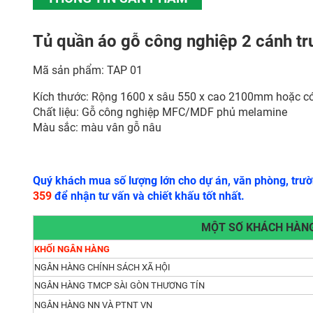
Tủ quần áo gỗ công nghiệp 2 cánh tr
Mã sản phẩm: TAP 01
Kích thước: Rộng 1600 x sâu 550 x cao 2100mm hoặc có
Chất liệu: Gỗ công nghiệp MFC/MDF phủ melamine
Màu sắc: màu vân gỗ nâu
Quý khách mua số lượng lớn cho dự án, văn phòng, trườn
359
để nhận tư vấn và chiết khấu tốt nhất.
MỘT SỐ KHÁCH HÀNG
KHỐI NGÂN HÀNG
NGÂN HÀNG CHÍNH SÁCH XÃ HỘI
NGÂN HÀNG TMCP SÀI GÒN THƯƠNG TÍN
NGÂN HÀNG NN VÀ PTNT VN