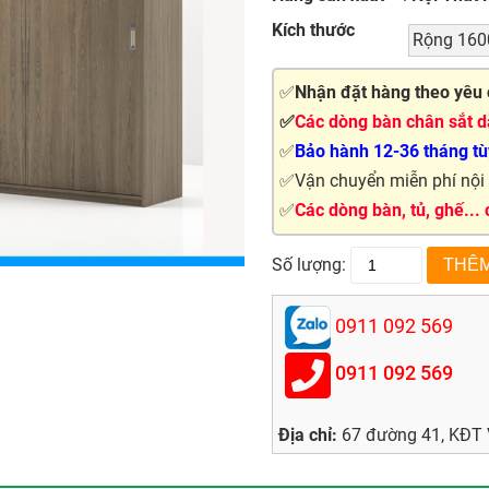
Kích thước
Rộng 160
✅
Nhận đặt hàng theo yêu 
✅
Các dòng bàn chân sắt dà
✅
Bảo hành 12-36 tháng tùy
✅Vận chuyển miễn phí nội t
✅
Các dòng bàn, tủ, ghế...
Số lượng:
0911 092 569
0911 092 569
Địa chỉ:
67 đường 41, KĐT V