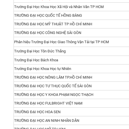
Trường Đại Học Khoa Học Xã Hội và Nhân Văn TP HCM
TRƯỜNG ĐẠI HỌC QUỐC TẾ HỒNG BÀNG
TRƯỜNG ĐẠI HỌC MỸ THUẬT TP HỒ CHÍ MINH
TRƯỜNG ĐẠI HỌC CÔNG NGHỆ SÀI GÒN
Phân hiệu Trường Đại Học Giao Thông Vận Tải tại TP HCM
Trường Đại Học Tôn Đức Thắng
Trường Đại Học Bách Khoa
Trường Đại Học Khoa Học tự Nhiên
TRƯỜNG ĐẠI HỌC NÔNG LÂM TP.HỒ CHÍ MINH
TRƯỜNG ĐẠI HỌC TƯ THỤC QUỐC TẾ SÀI GÒN
TRƯỜNG ĐẠI HỌC Y KHOA PHẠM NGỌC THẠCH
TRƯỜNG ĐẠI HỌC FULBRIGHT VIỆT NAM
TRƯỜNG ĐẠI HỌC HOA SEN
TRƯỜNG ĐẠI HỌC AN NINH NHÂN DÂN