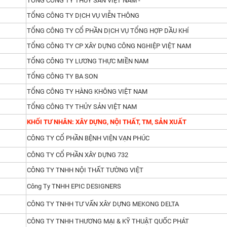
TỔNG CÔNG TY THỦY SẢN VIỆT NAM -
TỔNG CÔNG TY DỊCH VỤ VIỄN THÔNG
TỔNG CÔNG TY CỔ PHẦN DỊCH VỤ TỔNG HỢP DẦU KHÍ
TỔNG CÔNG TY CP XÂY DỰNG CÔNG NGHIỆP VIỆT NAM
TỔNG CÔNG TY LƯƠNG THỰC MIỀN NAM
TỔNG CÔNG TY BA SON
TỔNG CÔNG TY HÀNG KHÔNG VIỆT NAM
TỔNG CÔNG TY THỦY SẢN VIỆT NAM
KHỐI TƯ NHÂN: XÂY DỰNG, NỘI THẤT, TM, SẢN XUẤT
CÔNG TY CỔ PHẦN BỆNH VIỆN VẠN PHÚC
CÔNG TY CỔ PHẦN XÂY DỰNG 732
CÔNG TY TNHH NỘI THẤT TƯỜNG VIỆT
Công Ty TNHH EPIC DESIGNERS
CÔNG TY TNHH TƯ VẤN XÂY DỰNG MEKONG DELTA
CÔNG TY TNHH THƯƠNG MẠI & KỸ THUẬT QUỐC PHÁT