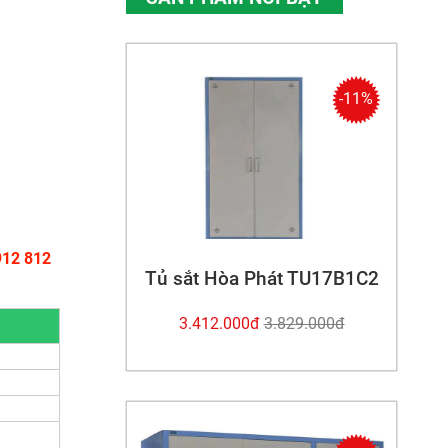
-11%
912 812
Tủ sắt Hòa Phát TU17B1C2
3.412.000đ
3.829.000đ