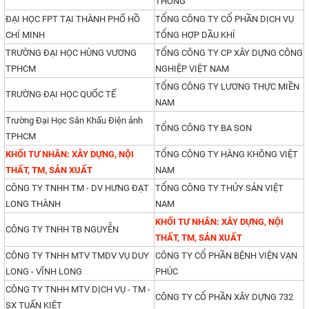
THÔNG
ĐẠI HỌC FPT TẠI THÀNH PHỐ HỒ
TỔNG CÔNG TY CỔ PHẦN DỊCH VỤ
CHÍ MINH
TỔNG HỢP DẦU KHÍ
TRƯỜNG ĐẠI HỌC HÙNG VƯƠNG
TỔNG CÔNG TY CP XÂY DỰNG CÔNG
TPHCM
NGHIỆP VIỆT NAM
TỔNG CÔNG TY LƯƠNG THỰC MIỀN
TRƯỜNG ĐẠI HỌC QUỐC TẾ
NAM
Trường Đại Học Sân Khấu Điện ảnh
TỔNG CÔNG TY BA SON
TPHCM
KHỐI TƯ NHÂN: XÂY DỰNG, NỘI
TỔNG CÔNG TY HÀNG KHÔNG VIỆT
THẤT, TM, SẢN XUẤT
NAM
CÔNG TY TNHH TM - DV HƯNG ĐẠT
TỔNG CÔNG TY THỦY SẢN VIỆT
LONG THÀNH
NAM
KHỐI TƯ NHÂN: XÂY DỰNG, NỘI
CÔNG TY TNHH TB NGUYỄN
THẤT, TM, SẢN XUẤT
CÔNG TY TNHH MTV TMDV VỤ DUY
CÔNG TY CỔ PHẦN BỆNH VIỆN VẠN
LONG - VĨNH LONG
PHÚC
CÔNG TY TNHH MTV DỊCH VỤ - TM -
CÔNG TY CỔ PHẦN XÂY DỰNG 732
SX TUẤN KIỆT