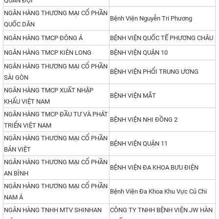
QUÂN ĐỘI
NGÂN HÀNG THƯƠNG MẠI CỔ PHẦN
Bệnh Viện Nguyễn Tri Phương
QUỐC DÂN
NGÂN HÀNG TMCP ĐÔNG Á
BỆNH VIỆN QUỐC TẾ PHƯƠNG CHÂU
NGÂN HÀNG TMCP KIÊN LONG
BỆNH VIỆN QUẬN 10
NGÂN HÀNG THƯƠNG MẠI CỔ PHẦN
BỆNH VIỆN PHỔI TRUNG ƯƠNG
SÀI GÒN
NGÂN HÀNG TMCP XUẤT NHẬP
BỆNH VIỆN MẮT
KHẨU VIỆT NAM
NGÂN HÀNG TMCP ĐẦU TƯ VÀ PHÁT
BỆNH VIỆN NHI ĐỒNG 2
TRIỂN VIỆT NAM
NGÂN HÀNG THƯƠNG MẠI CỔ PHẦN
BỆNH VIỆN QUẬN 11
BẢN VIỆT
NGÂN HÀNG THƯƠNG MẠI CỔ PHẦN
BỆNH VIỆN ĐA KHOA BƯU ĐIỆN
AN BÌNH
NGÂN HÀNG THƯƠNG MẠI CỔ PHẦN
Bệnh Viện Đa Khoa Khu Vực Củ Chi
NAM Á
NGÂN HÀNG TNHH MTV SHINHAN
CÔNG TY TNHH BỆNH VIỆN JW HÀN