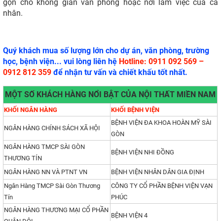
gọn cho không gian văn phòng hoặc nơi làm việc của cá
nhân.
Quý khách mua số lượng lớn cho dự án, văn phòng, trường
học, bệnh viện... vui lòng liên hệ
Hotline: 0911 092 569 –
0912 812 359
để nhận tư vấn và chiết khấu tốt nhất.
MỘT SỐ KHÁCH HÀNG NỔI BẬT CỦA NỘI THẤT MIỀN NAM
KHỐI NGÂN HÀNG
KHỐI BỆNH VIỆN
BỆNH VIỆN ĐA KHOA HOÀN MỸ SÀI
NGÂN HÀNG CHÍNH SÁCH XÃ HỘI
GÒN
NGÂN HÀNG TMCP SÀI GÒN
BỆNH VIỆN NHI ĐỒNG
THƯƠNG TÍN
NGÂN HÀNG NN VÀ PTNT VN
BỆNH VIỆN NHÂN DÂN GIA ĐỊNH
Ngân Hàng TMCP Sài Gòn Thương
CÔNG TY CỔ PHẦN BỆNH VIỆN VẠN
Tín
PHÚC
NGÂN HÀNG THƯƠNG MẠI CỔ PHẦN
BỆNH VIỆN 4