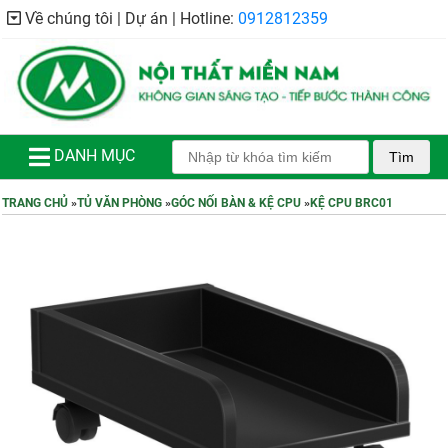
Về chúng tôi | Dự án | Hotline:
0912812359
DANH MỤC
Tìm
TRANG CHỦ
»
TỦ VĂN PHÒNG
»
GÓC NỐI BÀN & KỆ CPU
»
KỆ CPU BRC01