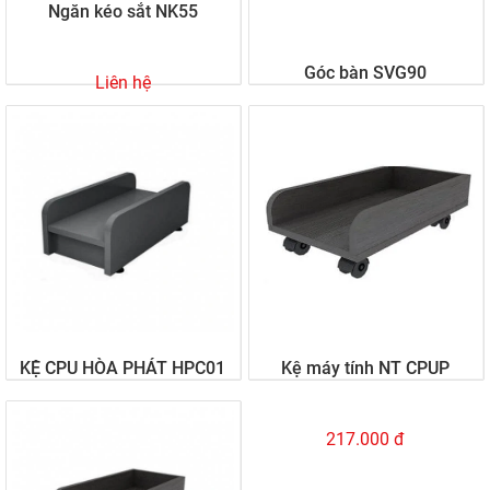
Ngăn kéo sắt NK55
Góc bàn SVG90
Liên hệ
Liên hệ
KỆ CPU HÒA PHÁT HPC01
Kệ máy tính NT CPUP
188.000 đ
217.000 đ