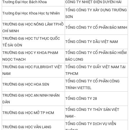
Trường Đại Học Bách Khoa
CÔNG TY NHIỆT ĐIỆN DUYÊN HẢI
TỔNG CÔNG TY XÂY DỰNG TRƯỜNG
Trường Đại Học Khoa Học tự Nhiên
SƠN
TRƯỜNG ĐẠI HỌC NÔNG LÂM TP.HỒ
TỔNG CÔNG TY CỔ PHẦN BẢO MINH
CHÍ MINH
TRƯỜNG ĐẠI HỌC TƯ THỤC QUỐC
TỔNG CÔNG TY DẦU VIỆT NAM
TẾ SÀI GÒN
TRƯỜNG ĐẠI HỌC Y KHOA PHẠM
TỔNG CÔNG TY CỔ PHẦN BẢO HIỂM
NGỌC THẠCH
BẢO LONG
TRƯỜNG ĐẠI HỌC FULBRIGHT VIỆT
TỔNG CÔNG TY GIẤY VIỆT NAM TẠI
NAM
TPHCM
TỔNG CÔNG TY CỔ PHẦN CÔNG
TRƯỜNG ĐẠI HỌC HOA SEN
TRÌNH VIETTEL
TRƯỜNG ĐẠI HỌC AN NINH NHÂN
TỔNG CÔNG TY 28
DÂN
TỔNG CÔNG TY THỦY SẢN VIỆT
TRƯỜNG ĐẠI HỌC MỞ TP HCM
NAM -
TỔNG CÔNG TY DỊCH VỤ VIỄN
TRƯỜNG ĐẠI HỌC VĂN LANG