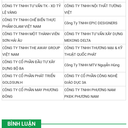
CÔNG TY TNHH TƯ VẤN TK - XD TỶ
CÔNG TY TNHH NỘI THẤT TƯỜNG
LỆ VÀNG
VIỆT
CÔNG TY TNHH CHẾ BIẾN THỰC
Công Ty TNHH EPIC DESIGNERS
PHẨM OLAM VIỆT NAM
CÔNG TY TNHH MỘT THÀNH VIÊN
CÔNG TY TNHH TƯ VẤN XÂY DỰNG
SƠN HẢI ÂU
MEKONG DELTA
CÔNG TY TNHH THE AWAY GROUP
CÔNG TY TNHH THƯƠNG MẠI & KỸ
VIỆT NAM
THUẬT QUỐC PHÁT
CÔNG TY CỔ PHẦN ĐẦU TƯ XÂY
Công Ty TNHH MTV Nguyễn Hùng
DỰNG BỘ BA
CÔNG TY CỔ PHẦN PHÁT TRIỂN
CÔNG TY CỔ PHẦN CÔNG NGHỆ
GOLDSUN.H
GIÁO DỤC 3A
CÔNG TY CỔ PHẦN MAY PHƯƠNG
CÔNG TY TNHH PHƯƠNG NAM
ĐÔNG
PKĐK PHƯƠNG NAM
BÌNH LUẬN