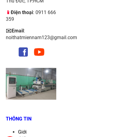
Thủ Đức, TP.HCM
📱
Điện thoại
: 0911 666
359
✉️Email
:
noithatmiennam123@gmail.com
THÔNG TIN
Giới