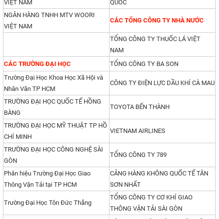
VIỆT NAM
QUỐC
NGÂN HÀNG TNHH MTV WOORI
CÁC TỔNG CÔNG TY NHÀ NƯỚC
VIỆT NAM
TỔNG CÔNG TY THUỐC LÁ VIỆT
NAM
CÁC TRƯỜNG ĐẠI HỌC
TỔNG CÔNG TY BA SON
Trường Đại Học Khoa Học Xã Hội và
CÔNG TY ĐIỆN LỰC DẦU KHÍ CÀ MAU
Nhân Văn TP HCM
TRƯỜNG ĐẠI HỌC QUỐC TẾ HỒNG
TOYOTA BẾN THÀNH
BÀNG
TRƯỜNG ĐẠI HỌC MỸ THUẬT TP HỒ
VIETNAM AIRLINES
CHÍ MINH
TRƯỜNG ĐẠI HỌC CÔNG NGHỆ SÀI
TỔNG CÔNG TY 789
GÒN
Phân hiệu Trường Đại Học Giao
CẢNG HÀNG KHÔNG QUỐC TẾ TÂN
Thông Vận Tải tại TP HCM
SƠN NHẤT
TỔNG CÔNG TY CƠ KHÍ GIAO
Trường Đại Học Tôn Đức Thắng
THÔNG VẬN TẢI SÀI GÒN