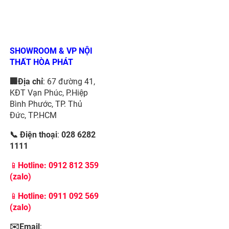
SHOWROOM & VP NỘI
THẤT HÒA PHÁT
🏢Địa chỉ
: 67 đường 41,
KĐT Vạn Phúc, P.Hiệp
Bình Phước, TP. Thủ
Đức, TP.HCM
📞 Điện thoại
:
028 6282
1111
📱
Hotline:
0912 812 359
(zalo)
📱
Hotline: 0911 092 569
(zalo)
✉️Email
: