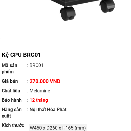
Kệ CPU BRC01
Mã sản
: BRC01
phẩm
270.000 VND
Giá bán
:
Chất liệu
: Melamine
Bảo hành
:
12 tháng
Hãng sản
:
Nội thất Hòa Phát
xuất
Kích thước
W450 x D260 x H165 (mm)