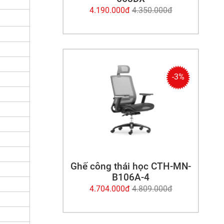
4.190.000đ
4.350.000đ
-3%
Ghế công thái học CTH-MN-
B106A-4
4.704.000đ
4.809.000đ