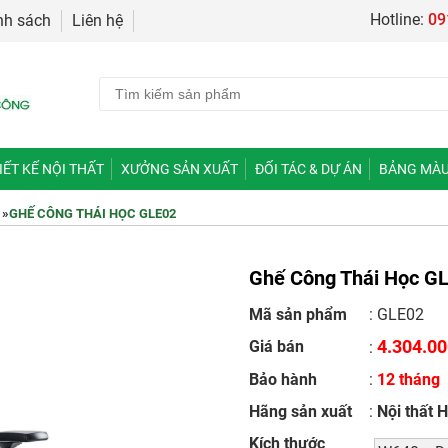
Hotline:
09
nh sách
Liên hệ
IẾT KẾ NỘI THẤT
XƯỞNG SẢN XUẤT
ĐỐI TÁC & DỰ ÁN
BẢNG MÀU
»
GHẾ CÔNG THÁI HỌC GLE02
Ghế Công Thái Học G
Mã sản phẩm
: GLE02
4.304.0
Giá bán
:
Bảo hành
:
12 tháng
Hãng sản xuất
:
Nội thất 
Kích thước