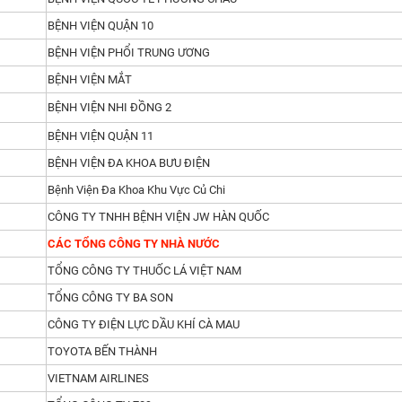
BỆNH VIỆN QUẬN 10
BỆNH VIỆN PHỔI TRUNG ƯƠNG
BỆNH VIỆN MẮT
BỆNH VIỆN NHI ĐỒNG 2
BỆNH VIỆN QUẬN 11
BỆNH VIỆN ĐA KHOA BƯU ĐIỆN
Bệnh Viện Đa Khoa Khu Vực Củ Chi
CÔNG TY TNHH BỆNH VIỆN JW HÀN QUỐC
CÁC TỔNG CÔNG TY NHÀ NƯỚC
TỔNG CÔNG TY THUỐC LÁ VIỆT NAM
TỔNG CÔNG TY BA SON
CÔNG TY ĐIỆN LỰC DẦU KHÍ CÀ MAU
TOYOTA BẾN THÀNH
VIETNAM AIRLINES