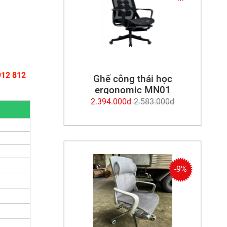
912 812
Ghế công thái học
ergonomic MN01
2.394.000đ
2.583.000đ
-9%