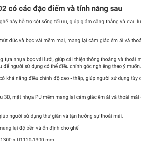
2 có các đặc điểm và tính năng sau
 ghế này hỗ trợ cột sống tối ưu, giúp giảm căng thẳng và đau lư
t đúc và bọc vải mềm mại, mang lại cảm giác êm ái và thoả
 tựa nhựa bọc vải lưới, giúp cải thiện thông thoáng và thoải m
au để người sử dụng có thể điều chỉnh góc nghiêng theo ý muốn.
có khả năng điều chỉnh độ cao - thấp, giúp người sử dụng tùy 
ểu 3D, mặt nhựa PU mềm mang lại cảm giác êm ái và thoải mái
ợi giúp người sử dụng thư giãn và tận hưởng sự thoải mái.
mang lại độ bền và ổn định cho ghế.
10-1300 x H1120-1300 mm.