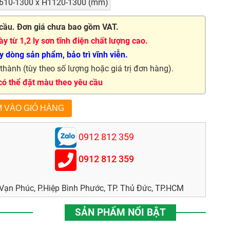
610-1300 x H1120-1300 (mm)
cầu. Đơn giá chưa bao gồm VAT.
y từ 1,2 ly sơn tĩnh điện chất lượng cao.
 dòng sản phẩm, bảo trì vĩnh viễn.
hành (tùy theo số lượng hoặc giá trị đơn hàng).
 có thể đặt màu theo yêu cầu
0912 812 359
0912 812 359
ạn Phúc, P.Hiệp Bình Phước, TP. Thủ Đức, TP.HCM
SẢN PHẨM NỔI BẬT