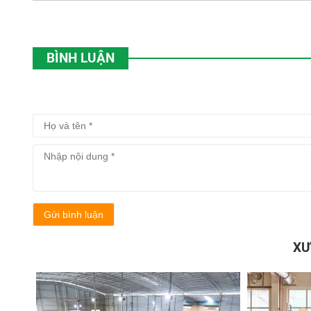
BÌNH LUẬN
Gửi bình luận
XƯ