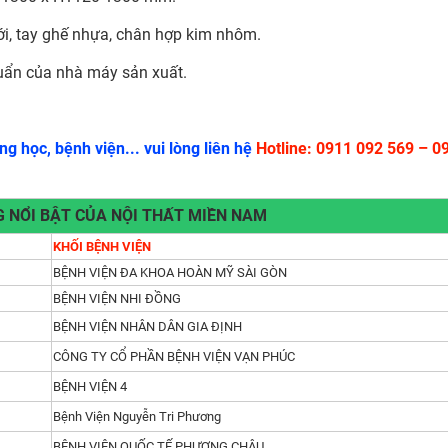
ưới, tay ghế nhựa, chân hợp kim nhôm.
uẩn của nhà máy sản xuất.
g học, bệnh viện... vui lòng liên hệ
Hotline: 0911 092 569 – 0
 NỔI BẬT CỦA NỘI THẤT MIỀN NAM
KHỐI BỆNH VIỆN
BỆNH VIỆN ĐA KHOA HOÀN MỸ SÀI GÒN
BỆNH VIỆN NHI ĐỒNG
BỆNH VIỆN NHÂN DÂN GIA ĐỊNH
CÔNG TY CỔ PHẦN BỆNH VIỆN VẠN PHÚC
BỆNH VIỆN 4
Bệnh Viện Nguyễn Tri Phương
BỆNH VIỆN QUỐC TẾ PHƯƠNG CHÂU