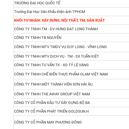
TRƯỜNG ĐẠI HỌC QUỐC TẾ
Trường Đại Học Sân Khấu Điện ảnh TPHCM
KHỐI TƯ NHÂN: XÂY DỰNG, NỘI THẤT, TM, SẢN XUẤT
CÔNG TY TNHH TM - DV HƯNG ĐẠT LONG THÀNH
CÔNG TY TNHH TB NGUYỄN
CÔNG TY TNHH MTV TMDV VỤ DUY LONG - VĨNH LONG
CÔNG TY TNHH MTV DỊCH VỤ - TM - SX TUẤN KIỆT
CÔNG TY TNHH TƯ VẤN TK - XD TỶ LỆ VÀNG
CÔNG TY TNHH CHẾ BIẾN THỰC PHẨM OLAM VIỆT NAM
CÔNG TY TNHH MỘT THÀNH VIÊN SƠN HẢI ÂU
CÔNG TY TNHH THE AWAY GROUP VIỆT NAM
CÔNG TY CỔ PHẦN ĐẦU TƯ XÂY DỰNG BỘ BA
CÔNG TY CỔ PHẦN PHÁT TRIỂN GOLDSUN.H
CÔNG TY CỔ PHẦN MAY PHƯƠNG ĐÔNG