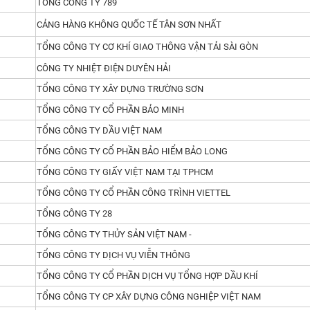
TỔNG CÔNG TY 789
CẢNG HÀNG KHÔNG QUỐC TẾ TÂN SƠN NHẤT
TỔNG CÔNG TY CƠ KHÍ GIAO THÔNG VẬN TẢI SÀI GÒN
CÔNG TY NHIỆT ĐIỆN DUYÊN HẢI
TỔNG CÔNG TY XÂY DỰNG TRƯỜNG SƠN
TỔNG CÔNG TY CỔ PHẦN BẢO MINH
TỔNG CÔNG TY DẦU VIỆT NAM
TỔNG CÔNG TY CỔ PHẦN BẢO HIỂM BẢO LONG
TỔNG CÔNG TY GIẤY VIỆT NAM TẠI TPHCM
TỔNG CÔNG TY CỔ PHẦN CÔNG TRÌNH VIETTEL
TỔNG CÔNG TY 28
TỔNG CÔNG TY THỦY SẢN VIỆT NAM -
TỔNG CÔNG TY DỊCH VỤ VIỄN THÔNG
TỔNG CÔNG TY CỔ PHẦN DỊCH VỤ TỔNG HỢP DẦU KHÍ
TỔNG CÔNG TY CP XÂY DỰNG CÔNG NGHIỆP VIỆT NAM