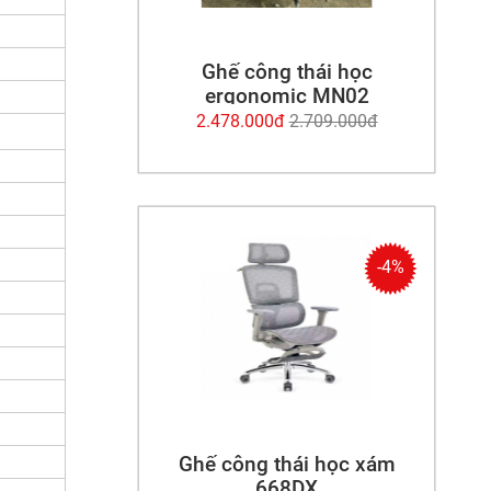
Ghế công thái học
ergonomic MN02
2.478.000đ
2.709.000đ
-4%
Ghế công thái học xám
668DX