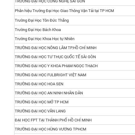
TRƯỜNG ĐẠI HỌC CÔNG NGHỆ SÀI GÒN
Phân hiệu Trường Đại Học Giao Thông Vận Tải tại TP HCM
Trường Đại Học Tôn Đức Thắng
Trường Đại Học Bách Khoa
Trường Đại Học Khoa Học tự Nhiên
TRƯỜNG ĐẠI HỌC NÔNG LÂM TP.HỒ CHÍ MINH
TRƯỜNG ĐẠI HỌC TƯ THỤC QUỐC TẾ SÀI GÒN
TRƯỜNG ĐẠI HỌC Y KHOA PHẠM NGỌC THẠCH
TRƯỜNG ĐẠI HỌC FULBRIGHT VIỆT NAM
TRƯỜNG ĐẠI HỌC HOA SEN
TRƯỜNG ĐẠI HỌC AN NINH NHÂN DÂN
TRƯỜNG ĐẠI HỌC MỞ TP HCM
TRƯỜNG ĐẠI HỌC VĂN LANG
ĐẠI HỌC FPT TẠI THÀNH PHỐ HỒ CHÍ MINH
TRƯỜNG ĐẠI HỌC HÙNG VƯƠNG TPHCM