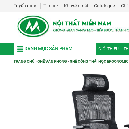
Tuyển dụng
Tin tức
Khuyến mãi
Catalogue
Chí
DANH MỤC SẢN PHẨM
GIỚI THIỆU
TH
TRANG CHỦ
»
GHẾ VĂN PHÒNG
»
GHẾ CÔNG THÁI HỌC ERGONOMIC