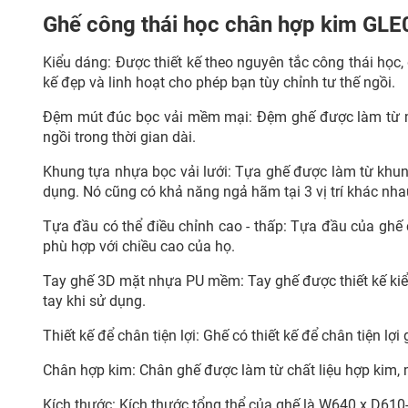
Ghế công thái học chân hợp kim GLE0
Kiểu dáng: Được thiết kế theo nguyên tắc công thái học,
kế đẹp và linh hoạt cho phép bạn tùy chỉnh tư thế ngồi.
Đệm mút đúc bọc vải mềm mại: Đệm ghế được làm từ mú
ngồi trong thời gian dài.
Khung tựa nhựa bọc vải lưới: Tựa ghế được làm từ khung
dụng. Nó cũng có khả năng ngả hãm tại 3 vị trí khác nh
Tựa đầu có thể điều chỉnh cao - thấp: Tựa đầu của ghế 
phù hợp với chiều cao của họ.
Tay ghế 3D mặt nhựa PU mềm: Tay ghế được thiết kế ki
tay khi sử dụng.
Thiết kế để chân tiện lợi: Ghế có thiết kế để chân tiện l
Chân hợp kim: Chân ghế được làm từ chất liệu hợp kim, 
Kích thước: Kích thước tổng thể của ghế là W640 x D6