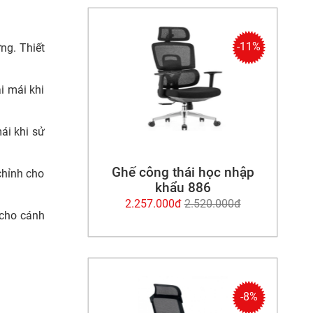
-11%
ng. Thiết
i mái khi
ái khi sử
Ghế công thái học nhập
chỉnh cho
khẩu 886
2.257.000đ
2.520.000đ
 cho cánh
-8%