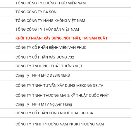
TỔNG CÔNG TY LƯƠNG THỰC MIỀN NAM
TỔNG CÔNG TY BA SON
TỔNG CÔNG TY HÀNG KHÔNG VIỆT NAM
TỔNG CÔNG TY THỦY SẢN VIỆT NAM
KHỐI TƯ NHÂN: XÂY DỰNG, NỘI THẤT, TM, SẢN XUẤT
CÔNG TY CỔ PHẦN BỆNH VIỆN VẠN PHÚC
CÔNG TY CỔ PHẦN XÂY DỰNG 732
CÔNG TY TNHH NỘI THẤT TƯỜNG VIỆT
Công Ty TNHH EPIC DESIGNERS
CÔNG TY TNHH TƯ VẤN XÂY DỰNG MEKONG DELTA
CÔNG TY TNHH THƯƠNG MẠI & KỸ THUẬT QUỐC PHÁT
Công Ty TNHH MTV Nguyễn Hùng
CÔNG TY CỔ PHẦN CÔNG NGHỆ GIÁO DỤC 3A
CÔNG TY TNHH PHƯƠNG NAM PKĐK PHƯƠNG NAM