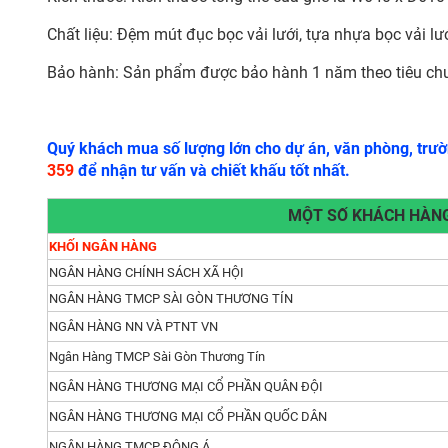
Chất liệu: Đệm mút đục bọc vải lưới, tựa nhựa bọc vải l
Bảo hành: Sản phẩm được bảo hành 1 năm theo tiêu ch
Quý khách mua số lượng lớn cho dự án, văn phòng, trườn
359
để nhận tư vấn và chiết khấu tốt nhất.
MỘT SỐ KHÁCH HÀNG
KHỐI NGÂN HÀNG
NGÂN HÀNG CHÍNH SÁCH XÃ HỘI
NGÂN HÀNG TMCP SÀI GÒN THƯƠNG TÍN
NGÂN HÀNG NN VÀ PTNT VN
Ngân Hàng TMCP Sài Gòn Thương Tín
NGÂN HÀNG THƯƠNG MẠI CỔ PHẦN QUÂN ĐỘI
NGÂN HÀNG THƯƠNG MẠI CỔ PHẦN QUỐC DÂN
NGÂN HÀNG TMCP ĐÔNG Á