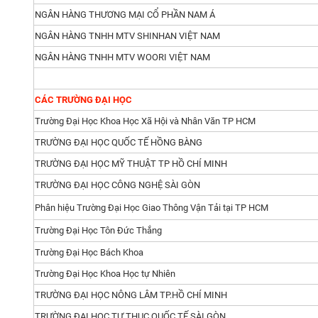
NGÂN HÀNG THƯƠNG MẠI CỔ PHẦN NAM Á
NGÂN HÀNG TNHH MTV SHINHAN VIỆT NAM
NGÂN HÀNG TNHH MTV WOORI VIỆT NAM
CÁC TRƯỜNG ĐẠI HỌC
Trường Đại Học Khoa Học Xã Hội và Nhân Văn TP HCM
TRƯỜNG ĐẠI HỌC QUỐC TẾ HỒNG BÀNG
TRƯỜNG ĐẠI HỌC MỸ THUẬT TP HỒ CHÍ MINH
TRƯỜNG ĐẠI HỌC CÔNG NGHỆ SÀI GÒN
Phân hiệu Trường Đại Học Giao Thông Vận Tải tại TP HCM
Trường Đại Học Tôn Đức Thắng
Trường Đại Học Bách Khoa
Trường Đại Học Khoa Học tự Nhiên
TRƯỜNG ĐẠI HỌC NÔNG LÂM TP.HỒ CHÍ MINH
TRƯỜNG ĐẠI HỌC TƯ THỤC QUỐC TẾ SÀI GÒN