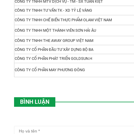
CÔNG TY TNHH MTV DỊCH VỤ - TM - SX TUẤN KIỆT
CÔNG TY TNHH TƯ VẤN TK - XD TỶ LỆ VÀNG
CÔNG TY TNHH CHẾ BIẾN THỰC PHẨM OLAM VIỆT NAM
CÔNG TY TNHH MỘT THÀNH VIÊN SƠN HẢI ÂU
CÔNG TY TNHH THE AWAY GROUP VIỆT NAM
CÔNG TY CỔ PHẦN ĐẦU TƯ XÂY DỰNG BỘ BA
CÔNG TY CỔ PHẦN PHÁT TRIỂN GOLDSUN.H
CÔNG TY CỔ PHẦN MAY PHƯƠNG ĐÔNG
BÌNH LUẬN