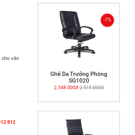
-7%
i cho văn
Ghế Da Trưởng Phòng
SG1020
2.348.000đ
2.515.000đ
912 812