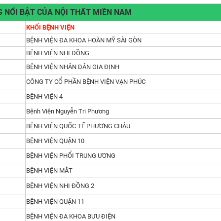
 NỔI BẬT CỦA NỘI THẤT MIỀN NAM
KHỐI BỆNH VIỆN
BỆNH VIỆN ĐA KHOA HOÀN MỸ SÀI GÒN
BỆNH VIỆN NHI ĐỒNG
BỆNH VIỆN NHÂN DÂN GIA ĐỊNH
CÔNG TY CỔ PHẦN BỆNH VIỆN VẠN PHÚC
BỆNH VIỆN 4
Bệnh Viện Nguyễn Tri Phương
BỆNH VIỆN QUỐC TẾ PHƯƠNG CHÂU
BỆNH VIỆN QUẬN 10
BỆNH VIỆN PHỔI TRUNG ƯƠNG
BỆNH VIỆN MẮT
BỆNH VIỆN NHI ĐỒNG 2
BỆNH VIỆN QUẬN 11
BỆNH VIỆN ĐA KHOA BƯU ĐIỆN