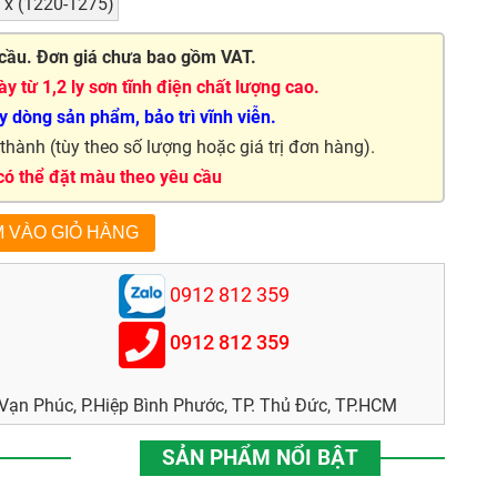
 x (1220-1275)
cầu. Đơn giá chưa bao gồm VAT.
y từ 1,2 ly sơn tĩnh điện chất lượng cao.
 dòng sản phẩm, bảo trì vĩnh viễn.
hành (tùy theo số lượng hoặc giá trị đơn hàng).
 có thể đặt màu theo yêu cầu
0912 812 359
0912 812 359
ạn Phúc, P.Hiệp Bình Phước, TP. Thủ Đức, TP.HCM
SẢN PHẨM NỔI BẬT