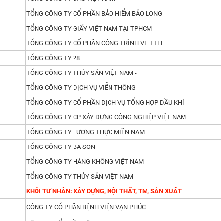
TỔNG CÔNG TY CỔ PHẦN BẢO HIỂM BẢO LONG
TỔNG CÔNG TY GIẤY VIỆT NAM TẠI TPHCM
TỔNG CÔNG TY CỔ PHẦN CÔNG TRÌNH VIETTEL
TỔNG CÔNG TY 28
TỔNG CÔNG TY THỦY SẢN VIỆT NAM -
TỔNG CÔNG TY DỊCH VỤ VIỄN THÔNG
TỔNG CÔNG TY CỔ PHẦN DỊCH VỤ TỔNG HỢP DẦU KHÍ
TỔNG CÔNG TY CP XÂY DỰNG CÔNG NGHIỆP VIỆT NAM
TỔNG CÔNG TY LƯƠNG THỰC MIỀN NAM
TỔNG CÔNG TY BA SON
TỔNG CÔNG TY HÀNG KHÔNG VIỆT NAM
TỔNG CÔNG TY THỦY SẢN VIỆT NAM
KHỐI TƯ NHÂN: XÂY DỰNG, NỘI THẤT, TM, SẢN XUẤT
CÔNG TY CỔ PHẦN BỆNH VIỆN VẠN PHÚC