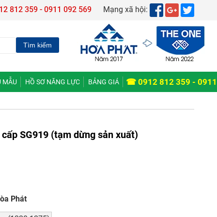
12 812 359 - 0911 092 569
Mạng xã hội:
☎ 0912 812 359 - 0911
 MẪU
HỒ SƠ NĂNG LỰC
BẢNG GIÁ
 cấp SG919 (tạm dừng sản xuất)
Hòa Phát