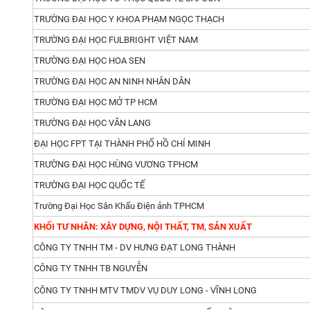
TRƯỜNG ĐẠI HỌC Y KHOA PHẠM NGỌC THẠCH
TRƯỜNG ĐẠI HỌC FULBRIGHT VIỆT NAM
TRƯỜNG ĐẠI HỌC HOA SEN
TRƯỜNG ĐẠI HỌC AN NINH NHÂN DÂN
TRƯỜNG ĐẠI HỌC MỞ TP HCM
TRƯỜNG ĐẠI HỌC VĂN LANG
ĐẠI HỌC FPT TẠI THÀNH PHỐ HỒ CHÍ MINH
TRƯỜNG ĐẠI HỌC HÙNG VƯƠNG TPHCM
TRƯỜNG ĐẠI HỌC QUỐC TẾ
Trường Đại Học Sân Khấu Điện ảnh TPHCM
KHỐI TƯ NHÂN: XÂY DỰNG, NỘI THẤT, TM, SẢN XUẤT
CÔNG TY TNHH TM - DV HƯNG ĐẠT LONG THÀNH
CÔNG TY TNHH TB NGUYỄN
CÔNG TY TNHH MTV TMDV VỤ DUY LONG - VĨNH LONG