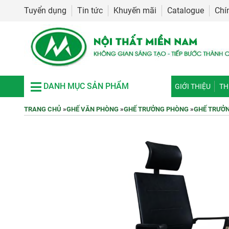
Tuyển dụng
Tin tức
Khuyến mãi
Catalogue
Chí
DANH MỤC SẢN PHẨM
GIỚI THIỆU
TH
TRANG CHỦ
»
GHẾ VĂN PHÒNG
»
GHẾ TRƯỞNG PHÒNG
»
GHẾ TRƯỞN