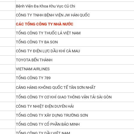
Bệnh Viện Đa Khoa Khu Vực Củ Chi
CÔNG TY TNHH BỆNH VIỆN JW HÀN QUỐC
CÁC TỔNG CÔNG TY NHÀ NƯỚC
TỔNG CÔNG TY THUỐC LÁ VIỆT NAM
TỔNG CÔNG TY BA SON
CÔNG TY ĐIỆN LỰC DẦU KHÍ CÀ MAU
TOYOTA BẾN THÀNH
VIETNAM AIRLINES
TỔNG CÔNG TY 789
CẢNG HÀNG KHÔNG QUỐC TẾ TÂN SƠN NHẤT
TỔNG CÔNG TY CƠ KHÍ GIAO THÔNG VẬN TẢI SÀI GÒN
CÔNG TY NHIỆT ĐIỆN DUYÊN HẢI
TỔNG CÔNG TY XÂY DỰNG TRƯỜNG SƠN
TỔNG CÔNG TY CỔ PHẦN BẢO MINH
TỔNG CÔNG TY DẦU VIỆT NAM