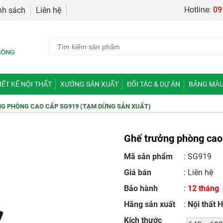
Hotline:
09
nh sách
Liên hệ
IẾT KẾ NỘI THẤT
XƯỞNG SẢN XUẤT
ĐỐI TÁC & DỰ ÁN
BẢNG MÀU
G PHÒNG CAO CẤP SG919 (TẠM DỪNG SẢN XUẤT)
Ghế trưởng phòng cao
Mã sản phẩm
: SG919
Giá bán
:
Liên hệ
Bảo hành
:
12 tháng
Hãng sản xuất
:
Nội thất 
Kích thước