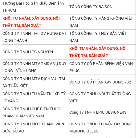
Trường Đại Học Sân Khấu Điện ảnh
TỔNG CÔNG TY BA SON
TPHCM
KHỐI TƯ NHÂN: XÂY DỰNG, NỘI
TỔNG CÔNG TY HÀNG KHÔNG VIỆT
THẤT, TM, SẢN XUẤT
NAM
CÔNG TY TNHH TM - DV HƯNG ĐẠT
TỔNG CÔNG TY THỦY SẢN VIỆT
LONG THÀNH
NAM
KHỐI TƯ NHÂN: XÂY DỰNG, NỘI
CÔNG TY TNHH TB NGUYỄN
THẤT, TM, SẢN XUẤT
CÔNG TY TNHH MTV TMDV VỤ DUY
CÔNG TY CỔ PHẦN BỆNH VIỆN VẠN
LONG - VĨNH LONG
PHÚC
CÔNG TY TNHH MTV DỊCH VỤ - TM -
CÔNG TY CỔ PHẦN XÂY DỰNG 732
SX TUẤN KIỆT
CÔNG TY TNHH TƯ VẤN TK - XD TỶ
CÔNG TY TNHH NỘI THẤT TƯỜNG
LỆ VÀNG
VIỆT
CÔNG TY TNHH CHẾ BIẾN THỰC
Công Ty TNHH EPIC DESIGNERS
PHẨM OLAM VIỆT NAM
CÔNG TY TNHH MỘT THÀNH VIÊN
CÔNG TY TNHH TƯ VẤN XÂY DỰNG
SƠN HẢI ÂU
MEKONG DELTA