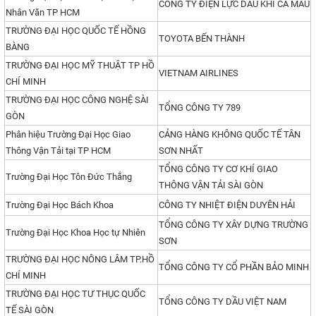
CÔNG TY ĐIỆN LỰC DẦU KHÍ CÀ MAU
Nhân Văn TP HCM
TRƯỜNG ĐẠI HỌC QUỐC TẾ HỒNG
TOYOTA BẾN THÀNH
BÀNG
TRƯỜNG ĐẠI HỌC MỸ THUẬT TP HỒ
VIETNAM AIRLINES
CHÍ MINH
TRƯỜNG ĐẠI HỌC CÔNG NGHỆ SÀI
TỔNG CÔNG TY 789
GÒN
Phân hiệu Trường Đại Học Giao
CẢNG HÀNG KHÔNG QUỐC TẾ TÂN
Thông Vận Tải tại TP HCM
SƠN NHẤT
TỔNG CÔNG TY CƠ KHÍ GIAO
Trường Đại Học Tôn Đức Thắng
THÔNG VẬN TẢI SÀI GÒN
Trường Đại Học Bách Khoa
CÔNG TY NHIỆT ĐIỆN DUYÊN HẢI
TỔNG CÔNG TY XÂY DỰNG TRƯỜNG
Trường Đại Học Khoa Học tự Nhiên
SƠN
TRƯỜNG ĐẠI HỌC NÔNG LÂM TP.HỒ
TỔNG CÔNG TY CỔ PHẦN BẢO MINH
CHÍ MINH
TRƯỜNG ĐẠI HỌC TƯ THỤC QUỐC
TỔNG CÔNG TY DẦU VIỆT NAM
TẾ SÀI GÒN