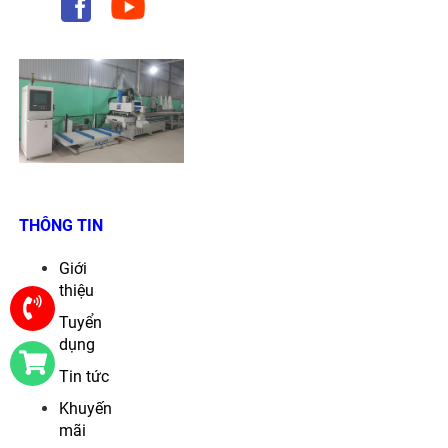
THÔNG TIN
Giới
thiệu
Tuyển
dụng
Tin tức
Khuyến
mãi