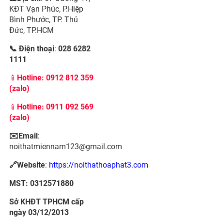
KĐT Vạn Phúc, P.Hiệp
Bình Phước, TP. Thủ
Đức, TP.HCM
📞 Điện thoại
:
028 6282
1111
📱
Hotline:
0912 812 359
(zalo)
📱
Hotline: 0911 092 569
(zalo)
✉️Email
:
noithatmiennam123@gmail.com
🔗Website
:
https://noithathoaphat3.com
MST: 0312571880
Sở KHĐT TPHCM cấp
ngày 03/12/2013