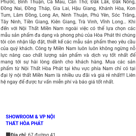
Phước, Bình Thuận, Cà Mau, Cần Thơ, Đắk Lắk, Đăk Nông,
Đồng Nai, Đồng Tháp, Gia Lai, Hậu Giang, Khánh Hòa, Kon
Tum, Lâm Đồng, Long An, Ninh Thuận, Phú Yên, Sóc Trăng,
Tây Ninh, Tiền Giang, Kiên Giang, Trà Vinh, Vĩnh Long… Khi
đến với Nội Thất Miền Nam ngoài việc có thể lựa chọn các
mẫu sản phẩm đa dạng và phong phú của Hòa Phát thì chúng
tôi còn nhận lắp đặt, thiết kế các mẫu sản phẩm theo yêu cầu
của quý khách. Công ty Miền Nam luôn luôn không ngừng nỗ
lực nâng cao chất lượng sản phẩm và dịch vụ tốt nhất để
mang tới sự hài lòng dành cho khách hàng. Mua các sản
phẩm từ Nội Thất Hòa Phát tại khu vực phía Nam chỉ có tại
đại lý nội thất Miền Nam là nhiều ưu đãi và giá rẻ nhất!!! Liên
hệ ngay để được tư vấn miễn phí và báo giá tốt nhất.
SHOWROOM & VP NỘI
THẤT HÒA PHÁT
🏢Địa chỉ
: 67 đường 41,