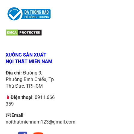
XƯỞNG SẢN XUẤT
NỘI THẤT MIỀN NAM
Địa chỉ:
Đường 9,
Phường Bình Chiểu, Tp
Thủ Đức, TP.HCM
📱
Điện thoại
: 0911 666
359
✉️Email
:
noithatmiennam123@gmail.com