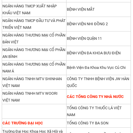
NGÂN HÀNG TMCP XUẤT NHẬP
BỆNH VIỆN MẮT
KHẨU VIỆT NAM
NGÂN HÀNG TMCP ĐẦU TƯ VÀ PHÁT
BỆNH VIỆN NHI ĐỒNG 2
TRIỂN VIỆT NAM
NGÂN HÀNG THƯƠNG MẠI CỔ PHẦN
BỆNH VIỆN QUẬN 11
BẢN VIỆT
NGÂN HÀNG THƯƠNG MẠI CỔ PHẦN
BỆNH VIỆN ĐA KHOA BƯU ĐIỆN
AN BÌNH
NGÂN HÀNG THƯƠNG MẠI CỔ PHẦN
Bệnh Viện Đa Khoa Khu Vực Củ Chi
NAM Á
NGÂN HÀNG TNHH MTV SHINHAN
CÔNG TY TNHH BỆNH VIỆN JW HÀN
VIỆT NAM
QUỐC
NGÂN HÀNG TNHH MTV WOORI
CÁC TỔNG CÔNG TY NHÀ NƯỚC
VIỆT NAM
TỔNG CÔNG TY THUỐC LÁ VIỆT
NAM
CÁC TRƯỜNG ĐẠI HỌC
TỔNG CÔNG TY BA SON
Trường Đại Học Khoa Học Xã Hội và