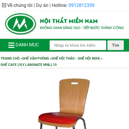
Về chúng tôi | Dự án | Hotline:
0912812359
DANH MỤC
Tìm
TRANG CHỦ
»
GHẾ VĂN PHÒNG
»
GHẾ HỘI THẢO - GHẾ HỘI NGHỊ
»
GHẾ CAFE LYLY LAMINATE MNLL10