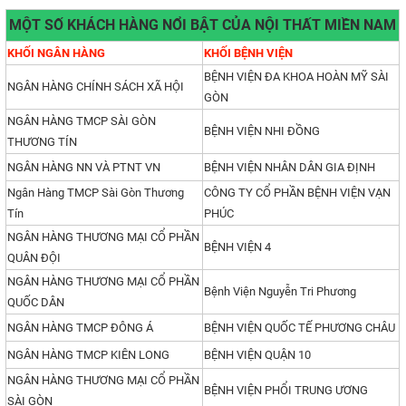
MỘT SỐ KHÁCH HÀNG NỔI BẬT CỦA NỘI THẤT MIỀN NAM
KHỐI NGÂN HÀNG
KHỐI BỆNH VIỆN
BỆNH VIỆN ĐA KHOA HOÀN MỸ SÀI
NGÂN HÀNG CHÍNH SÁCH XÃ HỘI
GÒN
NGÂN HÀNG TMCP SÀI GÒN
BỆNH VIỆN NHI ĐỒNG
THƯƠNG TÍN
NGÂN HÀNG NN VÀ PTNT VN
BỆNH VIỆN NHÂN DÂN GIA ĐỊNH
Ngân Hàng TMCP Sài Gòn Thương
CÔNG TY CỔ PHẦN BỆNH VIỆN VẠN
Tín
PHÚC
NGÂN HÀNG THƯƠNG MẠI CỔ PHẦN
BỆNH VIỆN 4
QUÂN ĐỘI
NGÂN HÀNG THƯƠNG MẠI CỔ PHẦN
Bệnh Viện Nguyễn Tri Phương
QUỐC DÂN
NGÂN HÀNG TMCP ĐÔNG Á
BỆNH VIỆN QUỐC TẾ PHƯƠNG CHÂU
NGÂN HÀNG TMCP KIÊN LONG
BỆNH VIỆN QUẬN 10
NGÂN HÀNG THƯƠNG MẠI CỔ PHẦN
BỆNH VIỆN PHỔI TRUNG ƯƠNG
SÀI GÒN