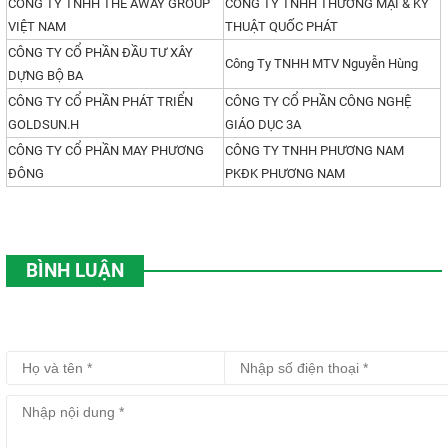
CÔNG TY TNHH THE AWAY GROUP
CÔNG TY TNHH THƯƠNG MẠI & KỸ
VIỆT NAM
THUẬT QUỐC PHÁT
CÔNG TY CỔ PHẦN ĐẦU TƯ XÂY
Công Ty TNHH MTV Nguyễn Hùng
DỰNG BỘ BA
CÔNG TY CỔ PHẦN PHÁT TRIỂN
CÔNG TY CỔ PHẦN CÔNG NGHỆ
GOLDSUN.H
GIÁO DỤC 3A
CÔNG TY CỔ PHẦN MAY PHƯƠNG
CÔNG TY TNHH PHƯƠNG NAM
ĐÔNG
PKĐK PHƯƠNG NAM
BÌNH LUẬN