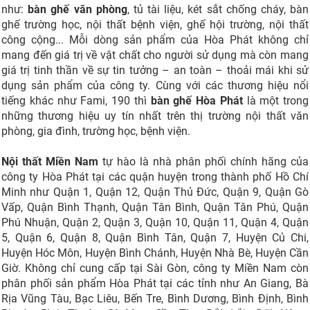
như:
bàn ghế văn phòng
, tủ tài liệu, két sắt chống cháy, bàn
ghế trường học, nội thất bệnh viện, ghế hội trường, nội thất
công cộng... Mỗi dòng sản phẩm của Hòa Phát không chỉ
mang đến giá trị về vật chất cho người sử dụng mà còn mang
giá trị tinh thần về sự tin tưởng – an toàn – thoải mái khi sử
dụng sản phẩm của công ty. Cùng với các thương hiệu nổi
tiếng khác như Fami, 190 thì
bàn ghế Hòa Phát
là một trong
những thương hiệu uy tín nhất trên thị trường nội thất văn
phòng, gia đình, trường học, bệnh viện.
Nội thất Miền Nam
tự hào là nhà phân phối chính hãng của
công ty Hòa Phát tại các quận huyện trong thành phố Hồ Chí
Minh như Quận 1, Quận 12, Quận Thủ Đức, Quận 9, Quận Gò
Vấp, Quận Bình Thạnh, Quận Tân Bình, Quận Tân Phú, Quận
Phú Nhuận, Quận 2, Quận 3, Quận 10, Quận 11, Quận 4, Quận
5, Quận 6, Quận 8, Quận Bình Tân, Quận 7, Huyện Củ Chi,
Huyện Hóc Môn, Huyện Bình Chánh, Huyện Nhà Bè, Huyện Cần
Giờ. Không chỉ cung cấp tại Sài Gòn, công ty Miền Nam còn
phân phối sản phẩm Hòa Phát tại các tỉnh như An Giang, Bà
Rịa Vũng Tàu, Bạc Liêu, Bến Tre, Bình Dương, Bình Định, Bình