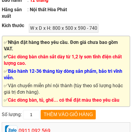
Bảo hành
:
12 tháng
Hãng sản
:
Nội thất Hòa Phát
xuất
Kích thước
W x D x H: 800 x 500 x 590 - 740
✅
Nhận đặt hàng theo yêu cầu. Đơn giá chưa bao gồm
VAT.
✅
Các dòng bàn chân sắt dày từ 1,2 ly sơn tĩnh điện chất
lượng cao.
✅
Bảo hành 12-36 tháng tùy dòng sản phẩm, bảo trì vĩnh
viễn.
✅Vận chuyển miễn phí nội thành (tùy theo số lượng hoặc
giá trị đơn hàng).
✅
Các dòng bàn, tủ, ghế... có thể đặt màu theo yêu cầu
Số lượng:
0911 092 569