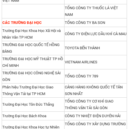
VIỆT NAM
TỔNG CÔNG TY THUỐC LÁ VIỆT
NAM
CÁC TRƯỜNG ĐẠI HỌC
TỔNG CÔNG TY BA SON
Trường Đại Học Khoa Học Xã Hội và
CÔNG TY ĐIỆN LỰC DẦU KHÍ CÀ MAU
Nhân Văn TP HCM
TRƯỜNG ĐẠI HỌC QUỐC TẾ HỒNG
TOYOTA BẾN THÀNH
BÀNG
TRƯỜNG ĐẠI HỌC MỸ THUẬT TP HỒ
VIETNAM AIRLINES
CHÍ MINH
TRƯỜNG ĐẠI HỌC CÔNG NGHỆ SÀI
TỔNG CÔNG TY 789
GÒN
Phân hiệu Trường Đại Học Giao
CẢNG HÀNG KHÔNG QUỐC TẾ TÂN
Thông Vận Tải tại TP HCM
SƠN NHẤT
TỔNG CÔNG TY CƠ KHÍ GIAO
Trường Đại Học Tôn Đức Thắng
THÔNG VẬN TẢI SÀI GÒN
Trường Đại Học Bách Khoa
CÔNG TY NHIỆT ĐIỆN DUYÊN HẢI
TỔNG CÔNG TY XÂY DỰNG TRƯỜNG
Trường Đại Học Khoa Học tự Nhiên