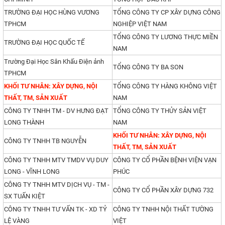
TRƯỜNG ĐẠI HỌC HÙNG VƯƠNG
TỔNG CÔNG TY CP XÂY DỰNG CÔNG
TPHCM
NGHIỆP VIỆT NAM
TỔNG CÔNG TY LƯƠNG THỰC MIỀN
TRƯỜNG ĐẠI HỌC QUỐC TẾ
NAM
Trường Đại Học Sân Khấu Điện ảnh
TỔNG CÔNG TY BA SON
TPHCM
KHỐI TƯ NHÂN: XÂY DỰNG, NỘI
TỔNG CÔNG TY HÀNG KHÔNG VIỆT
THẤT, TM, SẢN XUẤT
NAM
CÔNG TY TNHH TM - DV HƯNG ĐẠT
TỔNG CÔNG TY THỦY SẢN VIỆT
LONG THÀNH
NAM
KHỐI TƯ NHÂN: XÂY DỰNG, NỘI
CÔNG TY TNHH TB NGUYỄN
THẤT, TM, SẢN XUẤT
CÔNG TY TNHH MTV TMDV VỤ DUY
CÔNG TY CỔ PHẦN BỆNH VIỆN VẠN
LONG - VĨNH LONG
PHÚC
CÔNG TY TNHH MTV DỊCH VỤ - TM -
CÔNG TY CỔ PHẦN XÂY DỰNG 732
SX TUẤN KIỆT
CÔNG TY TNHH TƯ VẤN TK - XD TỶ
CÔNG TY TNHH NỘI THẤT TƯỜNG
LỆ VÀNG
VIỆT