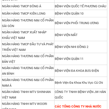
NGÂN HÀNG TMCP ĐÔNG Á
BỆNH VIỆN QUỐC TẾ PHƯƠNG CHÂU
NGÂN HÀNG TMCP KIÊN LONG
BỆNH VIỆN QUẬN 10
NGÂN HÀNG THƯƠNG MẠI CỔ PHẦN
BỆNH VIỆN PHỔI TRUNG ƯƠNG
SÀI GÒN
NGÂN HÀNG TMCP XUẤT NHẬP
BỆNH VIỆN MẮT
KHẨU VIỆT NAM
NGÂN HÀNG TMCP ĐẦU TƯ VÀ PHÁT
BỆNH VIỆN NHI ĐỒNG 2
TRIỂN VIỆT NAM
NGÂN HÀNG THƯƠNG MẠI CỔ PHẦN
BỆNH VIỆN QUẬN 11
BẢN VIỆT
NGÂN HÀNG THƯƠNG MẠI CỔ PHẦN
BỆNH VIỆN ĐA KHOA BƯU ĐIỆN
AN BÌNH
NGÂN HÀNG THƯƠNG MẠI CỔ PHẦN
Bệnh Viện Đa Khoa Khu Vực Củ Chi
NAM Á
NGÂN HÀNG TNHH MTV SHINHAN
CÔNG TY TNHH BỆNH VIỆN JW HÀN
VIỆT NAM
QUỐC
NGÂN HÀNG TNHH MTV WOORI
CÁC TỔNG CÔNG TY NHÀ NƯỚC