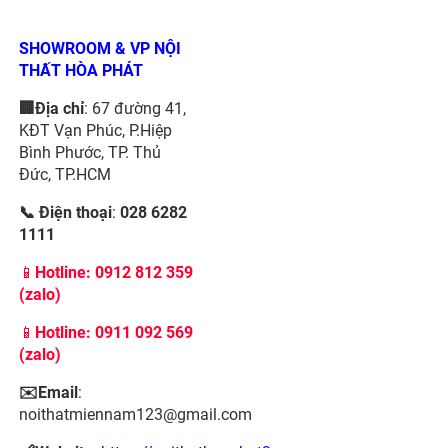
SHOWROOM & VP NỘI
THẤT HÒA PHÁT
🏢Địa chỉ
: 67 đường 41,
KĐT Vạn Phúc, P.Hiệp
Bình Phước, TP. Thủ
Đức, TP.HCM
📞 Điện thoại
:
028 6282
1111
📱
Hotline:
0912 812 359
(zalo)
📱
Hotline: 0911 092 569
(zalo)
✉️Email
:
noithatmiennam123@gmail.com