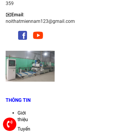
359
✉️Email
:
noithatmiennam123@gmail.com
THÔNG TIN
Giới
thiệu
Tuyển