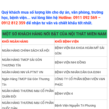
Quý khách mua số lượng lớn cho dự án, văn phòng, trường
học, bệnh viện... vui lòng liên hệ
Hotline: 0911 092 569 –
0912 812 359
để nhận tư vấn và chiết khấu tốt nhất.
MỘT SỐ KHÁCH HÀNG NỔI BẬT CỦA NỘI THẤT MIỀN NAM
KHỐI NGÂN HÀNG
KHỐI BỆNH VIỆN
BỆNH VIỆN ĐA KHOA HOÀN MỸ SÀI
NGÂN HÀNG CHÍNH SÁCH XÃ HỘI
GÒN
NGÂN HÀNG TMCP SÀI GÒN
BỆNH VIỆN NHI ĐỒNG
THƯƠNG TÍN
NGÂN HÀNG NN VÀ PTNT VN
BỆNH VIỆN NHÂN DÂN GIA ĐỊNH
Ngân Hàng TMCP Sài Gòn Thương
CÔNG TY CỔ PHẦN BỆNH VIỆN VẠN
Tín
PHÚC
NGÂN HÀNG THƯƠNG MẠI CỔ PHẦN
BỆNH VIỆN 4
QUÂN ĐỘI
NGÂN HÀNG THƯƠNG MẠI CỔ PHẦN
Bệnh Viện Nguyễn Tri Phương
QUỐC DÂN