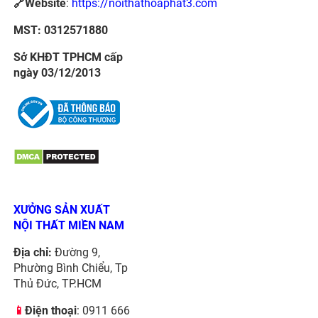
🔗Website
:
https://noithathoaphat3.com
MST: 0312571880
Sở KHĐT TPHCM cấp
ngày 03/12/2013
XƯỞNG SẢN XUẤT
NỘI THẤT MIỀN NAM
Địa chỉ:
Đường 9,
Phường Bình Chiểu, Tp
Thủ Đức, TP.HCM
📱
Điện thoại
: 0911 666