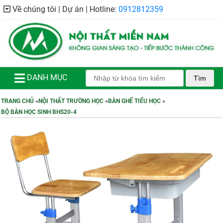
Về chúng tôi | Dự án | Hotline:
0912812359
DANH MỤC
Tìm
TRANG CHỦ
»
NỘI THẤT TRƯỜNG HỌC
»
BÀN GHẾ TIỂU HỌC
»
BỘ BÀN HỌC SINH BHS20-4