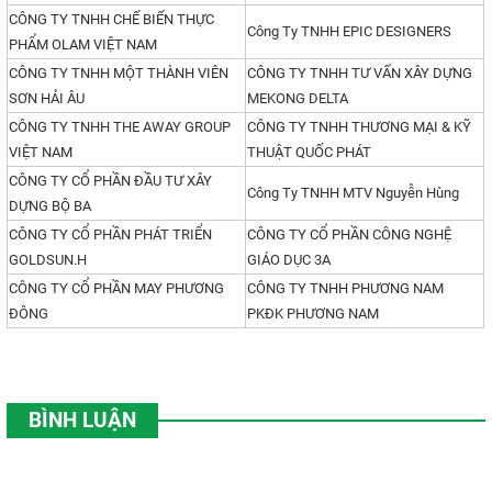
CÔNG TY TNHH CHẾ BIẾN THỰC
Công Ty TNHH EPIC DESIGNERS
PHẨM OLAM VIỆT NAM
CÔNG TY TNHH MỘT THÀNH VIÊN
CÔNG TY TNHH TƯ VẤN XÂY DỰNG
SƠN HẢI ÂU
MEKONG DELTA
CÔNG TY TNHH THE AWAY GROUP
CÔNG TY TNHH THƯƠNG MẠI & KỸ
VIỆT NAM
THUẬT QUỐC PHÁT
CÔNG TY CỔ PHẦN ĐẦU TƯ XÂY
Công Ty TNHH MTV Nguyễn Hùng
DỰNG BỘ BA
CÔNG TY CỔ PHẦN PHÁT TRIỂN
CÔNG TY CỔ PHẦN CÔNG NGHỆ
GOLDSUN.H
GIÁO DỤC 3A
CÔNG TY CỔ PHẦN MAY PHƯƠNG
CÔNG TY TNHH PHƯƠNG NAM
ĐÔNG
PKĐK PHƯƠNG NAM
BÌNH LUẬN