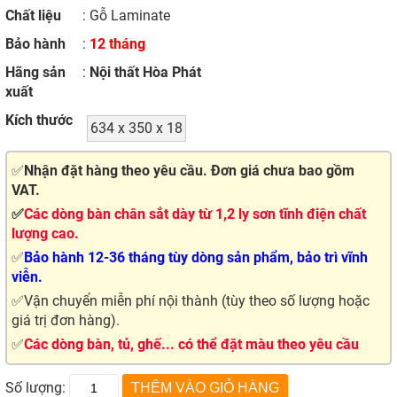
Chất liệu
: Gỗ Laminate
Bảo hành
:
12 tháng
Hãng sản
:
Nội thất Hòa Phát
xuất
Kích thước
634 x 350 x 18
✅
Nhận đặt hàng theo yêu cầu. Đơn giá chưa bao gồm
VAT.
✅
Các dòng bàn chân sắt dày từ 1,2 ly sơn tĩnh điện chất
lượng cao.
✅
Bảo hành 12-36 tháng tùy dòng sản phẩm, bảo trì vĩnh
viễn.
✅Vận chuyển miễn phí nội thành (tùy theo số lượng hoặc
giá trị đơn hàng).
✅
Các dòng bàn, tủ, ghế... có thể đặt màu theo yêu cầu
Số lượng: