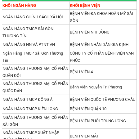
KHỐI NGÂN HÀNG
KHỐI BỆNH VIỆN
BỆNH VIỆN ĐA KHOA HOÀN MỸ SÀI
NGÂN HÀNG CHÍNH SÁCH XÃ HỘI
GÒN
NGÂN HÀNG TMCP SÀI GÒN
BỆNH VIỆN NHI ĐỒNG
THƯƠNG TÍN
NGÂN HÀNG NN VÀ PTNT VN
BỆNH VIỆN NHÂN DÂN GIA ĐỊNH
Ngân Hàng TMCP Sài Gòn Thương
CÔNG TY CỔ PHẦN BỆNH VIỆN VẠN
Tín
PHÚC
NGÂN HÀNG THƯƠNG MẠI CỔ PHẦN
BỆNH VIỆN 4
QUÂN ĐỘI
NGÂN HÀNG THƯƠNG MẠI CỔ PHẦN
Bệnh Viện Nguyễn Tri Phương
QUỐC DÂN
NGÂN HÀNG TMCP ĐÔNG Á
BỆNH VIỆN QUỐC TẾ PHƯƠNG CHÂU
NGÂN HÀNG TMCP KIÊN LONG
BỆNH VIỆN QUẬN 10
NGÂN HÀNG THƯƠNG MẠI CỔ PHẦN
BỆNH VIỆN PHỔI TRUNG ƯƠNG
SÀI GÒN
NGÂN HÀNG TMCP XUẤT NHẬP
BỆNH VIỆN MẮT