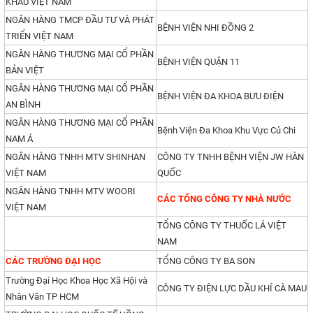
KHẨU VIỆT NAM
NGÂN HÀNG TMCP ĐẦU TƯ VÀ PHÁT
BỆNH VIỆN NHI ĐỒNG 2
TRIỂN VIỆT NAM
NGÂN HÀNG THƯƠNG MẠI CỔ PHẦN
BỆNH VIỆN QUẬN 11
BẢN VIỆT
NGÂN HÀNG THƯƠNG MẠI CỔ PHẦN
BỆNH VIỆN ĐA KHOA BƯU ĐIỆN
AN BÌNH
NGÂN HÀNG THƯƠNG MẠI CỔ PHẦN
Bệnh Viện Đa Khoa Khu Vực Củ Chi
NAM Á
NGÂN HÀNG TNHH MTV SHINHAN
CÔNG TY TNHH BỆNH VIỆN JW HÀN
VIỆT NAM
QUỐC
NGÂN HÀNG TNHH MTV WOORI
CÁC TỔNG CÔNG TY NHÀ NƯỚC
VIỆT NAM
TỔNG CÔNG TY THUỐC LÁ VIỆT
NAM
CÁC TRƯỜNG ĐẠI HỌC
TỔNG CÔNG TY BA SON
Trường Đại Học Khoa Học Xã Hội và
CÔNG TY ĐIỆN LỰC DẦU KHÍ CÀ MAU
Nhân Văn TP HCM