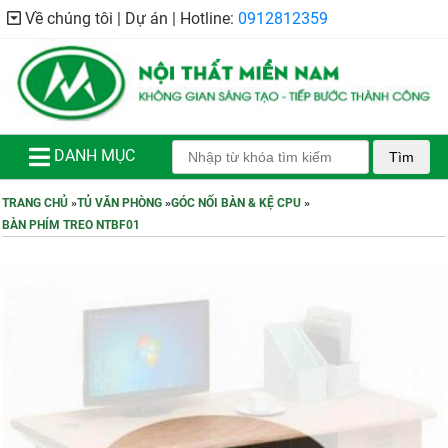
Về chúng tôi | Dự án | Hotline:
0912812359
DANH MỤC
Tìm
TRANG CHỦ
»
TỦ VĂN PHÒNG
»
GÓC NỐI BÀN & KỆ CPU
»
BÀN PHÍM TREO NTBF01