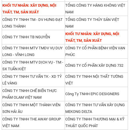
KHỐI TƯ NHÂN: XÂY DỰNG, NỘI
TỔNG CÔNG TY HÀNG KHÔNG VIỆT
THẤT, TM, SẢN XUẤT
NAM
CÔNG TY TNHH TM - DV HƯNG ĐẠT
TỔNG CÔNG TY THỦY SẢN VIỆT
LONG THÀNH
NAM
KHỐI TƯ NHÂN: XÂY DỰNG, NỘI
CÔNG TY TNHH TB NGUYỄN
THẤT, TM, SẢN XUẤT
CÔNG TY TNHH MTV TMDV VỤ DUY
CÔNG TY CỔ PHẦN BỆNH VIỆN VẠN
LONG - VĨNH LONG
PHÚC
CÔNG TY TNHH MTV DỊCH VỤ - TM -
CÔNG TY CỔ PHẦN XÂY DỰNG 732
SX TUẤN KIỆT
CÔNG TY TNHH TƯ VẤN TK - XD TỶ
CÔNG TY TNHH NỘI THẤT TƯỜNG
LỆ VÀNG
VIỆT
CÔNG TY TNHH CHẾ BIẾN THỰC
Công Ty TNHH EPIC DESIGNERS
PHẨM OLAM VIỆT NAM
CÔNG TY TNHH MỘT THÀNH VIÊN
CÔNG TY TNHH TƯ VẤN XÂY DỰNG
SƠN HẢI ÂU
MEKONG DELTA
CÔNG TY TNHH THE AWAY GROUP
CÔNG TY TNHH THƯƠNG MẠI & KỸ
VIỆT NAM
THUẬT QUỐC PHÁT