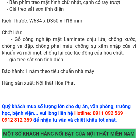
- Bàn phím treo mặt hình chữ nhật, cạnh có ray trượt
- Giá treo sắt sơn tĩnh điện
Kích Thước: W634 x D350 x H18 mm
Chất liệu:
- Gỗ công nghiệp mặt Laminate chịu lửa, chống xước,
chống va đập, chống phai màu, chống sự xâm nhập của vi
khuẩn và mối mọt, chống lại các tác động của hóa chất.
- giá treo sắt sơn tĩnh điện
Bảo hành: 1 năm theo tiêu chuẩn nhà máy
Hãng sản xuất: Nội thất Hòa Phát
Quý khách mua số lượng lớn cho dự án, văn phòng, trường
học, bệnh viện... vui lòng liên hệ
Hotline: 0911 092 569 –
0912 812 359
để nhận tư vấn và chiết khấu tốt nhất.
MỘT SỐ KHÁCH HÀNG NỔI BẬT CỦA NỘI THẤT MIỀN NAM