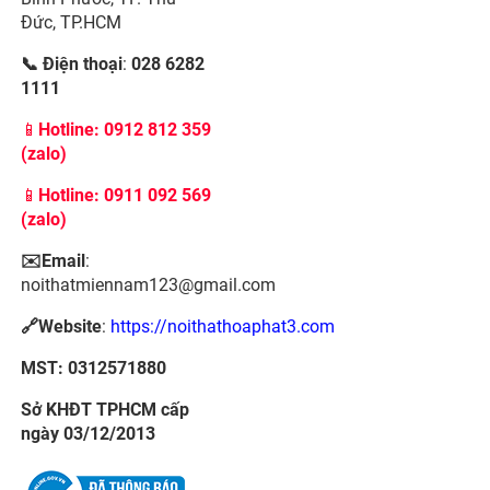
Đức, TP.HCM
📞 Điện thoại
:
028 6282
1111
📱
Hotline:
0912 812 359
(zalo)
📱
Hotline: 0911 092 569
(zalo)
✉️Email
:
noithatmiennam123@gmail.com
🔗Website
:
https://noithathoaphat3.com
MST: 0312571880
Sở KHĐT TPHCM cấp
ngày 03/12/2013