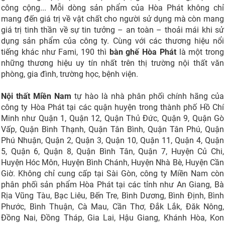
công cộng... Mỗi dòng sản phẩm của Hòa Phát không chỉ
mang đến giá trị về vật chất cho người sử dụng mà còn mang
giá trị tinh thần về sự tin tưởng – an toàn – thoải mái khi sử
dụng sản phẩm của công ty. Cùng với các thương hiệu nổi
tiếng khác như Fami, 190 thì
bàn ghế Hòa Phát
là một trong
những thương hiệu uy tín nhất trên thị trường nội thất văn
phòng, gia đình, trường học, bệnh viện.
Nội thất Miền Nam
tự hào là nhà phân phối chính hãng của
công ty Hòa Phát tại các quận huyện trong thành phố Hồ Chí
Minh như Quận 1, Quận 12, Quận Thủ Đức, Quận 9, Quận Gò
Vấp, Quận Bình Thạnh, Quận Tân Bình, Quận Tân Phú, Quận
Phú Nhuận, Quận 2, Quận 3, Quận 10, Quận 11, Quận 4, Quận
5, Quận 6, Quận 8, Quận Bình Tân, Quận 7, Huyện Củ Chi,
Huyện Hóc Môn, Huyện Bình Chánh, Huyện Nhà Bè, Huyện Cần
Giờ. Không chỉ cung cấp tại Sài Gòn, công ty Miền Nam còn
phân phối sản phẩm Hòa Phát tại các tỉnh như An Giang, Bà
Rịa Vũng Tàu, Bạc Liêu, Bến Tre, Bình Dương, Bình Định, Bình
Phước, Bình Thuận, Cà Mau, Cần Thơ, Đắk Lắk, Đăk Nông,
Đồng Nai, Đồng Tháp, Gia Lai, Hậu Giang, Khánh Hòa, Kon