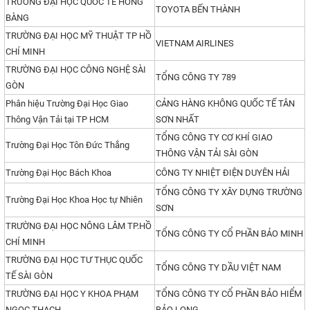
TRƯỜNG ĐẠI HỌC QUỐC TẾ HỒNG
TOYOTA BẾN THÀNH
BÀNG
TRƯỜNG ĐẠI HỌC MỸ THUẬT TP HỒ
VIETNAM AIRLINES
CHÍ MINH
TRƯỜNG ĐẠI HỌC CÔNG NGHỆ SÀI
TỔNG CÔNG TY 789
GÒN
Phân hiệu Trường Đại Học Giao
CẢNG HÀNG KHÔNG QUỐC TẾ TÂN
Thông Vận Tải tại TP HCM
SƠN NHẤT
TỔNG CÔNG TY CƠ KHÍ GIAO
Trường Đại Học Tôn Đức Thắng
THÔNG VẬN TẢI SÀI GÒN
Trường Đại Học Bách Khoa
CÔNG TY NHIỆT ĐIỆN DUYÊN HẢI
TỔNG CÔNG TY XÂY DỰNG TRƯỜNG
Trường Đại Học Khoa Học tự Nhiên
SƠN
TRƯỜNG ĐẠI HỌC NÔNG LÂM TP.HỒ
TỔNG CÔNG TY CỔ PHẦN BẢO MINH
CHÍ MINH
TRƯỜNG ĐẠI HỌC TƯ THỤC QUỐC
TỔNG CÔNG TY DẦU VIỆT NAM
TẾ SÀI GÒN
TRƯỜNG ĐẠI HỌC Y KHOA PHẠM
TỔNG CÔNG TY CỔ PHẦN BẢO HIỂM
NGỌC THẠCH
BẢO LONG