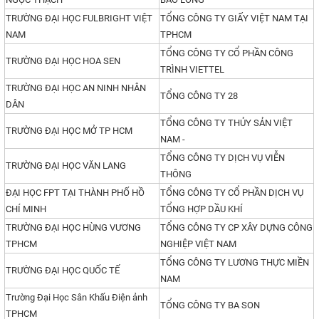
TRƯỜNG ĐẠI HỌC FULBRIGHT VIỆT
TỔNG CÔNG TY GIẤY VIỆT NAM TẠI
NAM
TPHCM
TỔNG CÔNG TY CỔ PHẦN CÔNG
TRƯỜNG ĐẠI HỌC HOA SEN
TRÌNH VIETTEL
TRƯỜNG ĐẠI HỌC AN NINH NHÂN
TỔNG CÔNG TY 28
DÂN
TỔNG CÔNG TY THỦY SẢN VIỆT
TRƯỜNG ĐẠI HỌC MỞ TP HCM
NAM -
TỔNG CÔNG TY DỊCH VỤ VIỄN
TRƯỜNG ĐẠI HỌC VĂN LANG
THÔNG
ĐẠI HỌC FPT TẠI THÀNH PHỐ HỒ
TỔNG CÔNG TY CỔ PHẦN DỊCH VỤ
CHÍ MINH
TỔNG HỢP DẦU KHÍ
TRƯỜNG ĐẠI HỌC HÙNG VƯƠNG
TỔNG CÔNG TY CP XÂY DỰNG CÔNG
TPHCM
NGHIỆP VIỆT NAM
TỔNG CÔNG TY LƯƠNG THỰC MIỀN
TRƯỜNG ĐẠI HỌC QUỐC TẾ
NAM
Trường Đại Học Sân Khấu Điện ảnh
TỔNG CÔNG TY BA SON
TPHCM