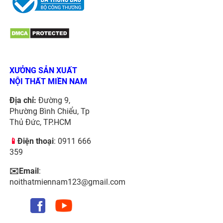
XƯỞNG SẢN XUẤT
NỘI THẤT MIỀN NAM
Địa chỉ:
Đường 9,
Phường Bình Chiểu, Tp
Thủ Đức, TP.HCM
📱
Điện thoại
: 0911 666
359
✉️Email
:
noithatmiennam123@gmail.com