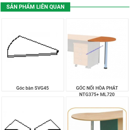
SẢN PHẨM LIÊN QUAN
Góc bàn SVG45
GÓC NỐI HÒA PHÁT
NTG375+ ML720
Liên hệ
Liên hệ