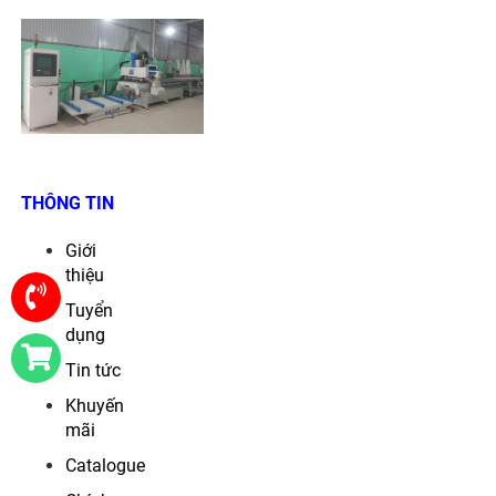
THÔNG TIN
Giới
thiệu
Tuyển
dụng
Tin tức
Khuyến
mãi
Catalogue