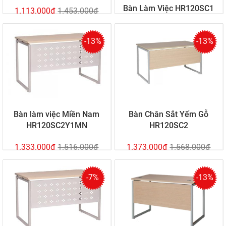
Bàn Làm Việc HR120SC1
1.113.000đ
1.453.000đ
-13%
-13%
1.373.000đ
1.498.000đ
Bàn làm việc Miền Nam
Bàn Chân Sắt Yếm Gỗ
HR120SC2Y1MN
HR120SC2
1.333.000đ
1.516.000đ
1.373.000đ
1.568.000đ
-7%
-13%