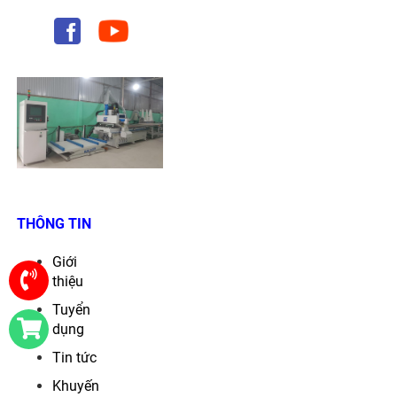
THÔNG TIN
Giới
thiệu
Tuyển
dụng
Tin tức
Khuyến