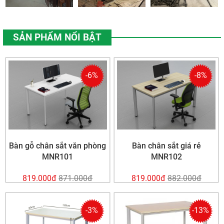
SẢN PHẨM NỔI BẬT
-6%
-8%
Bàn gỗ chân sắt văn phòng
Bàn chân sắt giá rẻ
MNR101
MNR102
819.000đ
871.000đ
819.000đ
882.000đ
-3%
-13%