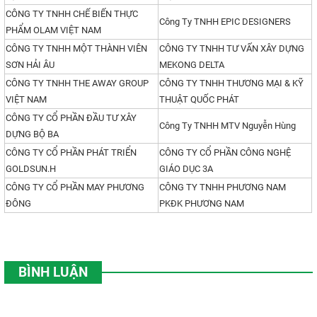
CÔNG TY TNHH CHẾ BIẾN THỰC
Công Ty TNHH EPIC DESIGNERS
PHẨM OLAM VIỆT NAM
CÔNG TY TNHH MỘT THÀNH VIÊN
CÔNG TY TNHH TƯ VẤN XÂY DỰNG
SƠN HẢI ÂU
MEKONG DELTA
CÔNG TY TNHH THE AWAY GROUP
CÔNG TY TNHH THƯƠNG MẠI & KỸ
VIỆT NAM
THUẬT QUỐC PHÁT
CÔNG TY CỔ PHẦN ĐẦU TƯ XÂY
Công Ty TNHH MTV Nguyễn Hùng
DỰNG BỘ BA
CÔNG TY CỔ PHẦN PHÁT TRIỂN
CÔNG TY CỔ PHẦN CÔNG NGHỆ
GOLDSUN.H
GIÁO DỤC 3A
CÔNG TY CỔ PHẦN MAY PHƯƠNG
CÔNG TY TNHH PHƯƠNG NAM
ĐÔNG
PKĐK PHƯƠNG NAM
BÌNH LUẬN