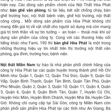
hiện nay. Các dòng sản phẩm chính của Nội Thất Hòa Phát
như:
bàn ghế văn phòng
, tủ tài liệu, két sắt chống cháy, bàn
ghế trường học, nội thất bệnh viện, ghế hội trường, nội thất
công cộng... Mỗi dòng sản phẩm của Hòa Phát không chỉ
mang đến giá trị về vật chất cho người sử dụng mà còn mang
giá trị tinh thần về sự tin tưởng – an toàn – thoải mái khi sử
dụng sản phẩm của công ty. Cùng với các thương hiệu nổi
tiếng khác như Fami, 190 thì
bàn ghế Hòa Phát
là một trong
những thương hiệu uy tín nhất trên thị trường nội thất văn
phòng, gia đình, trường học, bệnh viện.
Nội thất Miền Nam
tự hào là nhà phân phối chính hãng của
công ty Hòa Phát tại các quận huyện trong thành phố Hồ Chí
Minh như Quận 1, Quận 12, Quận Thủ Đức, Quận 9, Quận Gò
Vấp, Quận Bình Thạnh, Quận Tân Bình, Quận Tân Phú, Quận
Phú Nhuận, Quận 2, Quận 3, Quận 10, Quận 11, Quận 4, Quận
5, Quận 6, Quận 8, Quận Bình Tân, Quận 7, Huyện Củ Chi,
Huyện Hóc Môn, Huyện Bình Chánh, Huyện Nhà Bè, Huyện Cần
Giờ. Không chỉ cung cấp tại Sài Gòn, công ty Miền Nam còn
phân phối sản phẩm Hòa Phát tại các tỉnh như An Giang, Bà