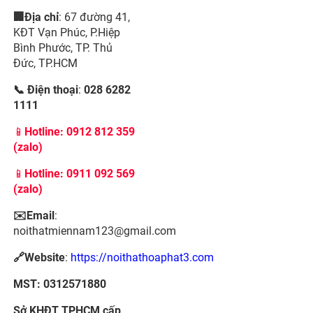
🏢Địa chỉ
: 67 đường 41,
KĐT Vạn Phúc, P.Hiệp
Bình Phước, TP. Thủ
Đức, TP.HCM
📞 Điện thoại
:
028 6282
1111
📱
Hotline:
0912 812 359
(zalo)
📱
Hotline: 0911 092 569
(zalo)
✉️Email
:
noithatmiennam123@gmail.com
🔗Website
:
https://noithathoaphat3.com
MST: 0312571880
Sở KHĐT TPHCM cấp