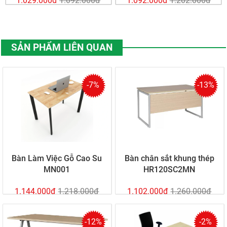
1.029.000đ
1.092.000đ
1.092.000đ
1.202.000đ
SẢN PHẨM LIÊN QUAN
-7%
-13%
Bàn Làm Việc Gỗ Cao Su
Bàn chân sắt khung thép
MN001
HR120SC2MN
1.144.000đ
1.218.000đ
1.102.000đ
1.260.000đ
-12%
-2%