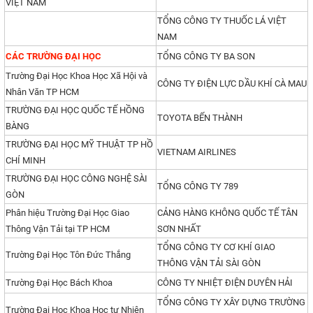
VIỆT NAM
TỔNG CÔNG TY THUỐC LÁ VIỆT
NAM
CÁC TRƯỜNG ĐẠI HỌC
TỔNG CÔNG TY BA SON
Trường Đại Học Khoa Học Xã Hội và
CÔNG TY ĐIỆN LỰC DẦU KHÍ CÀ MAU
Nhân Văn TP HCM
TRƯỜNG ĐẠI HỌC QUỐC TẾ HỒNG
TOYOTA BẾN THÀNH
BÀNG
TRƯỜNG ĐẠI HỌC MỸ THUẬT TP HỒ
VIETNAM AIRLINES
CHÍ MINH
TRƯỜNG ĐẠI HỌC CÔNG NGHỆ SÀI
TỔNG CÔNG TY 789
GÒN
Phân hiệu Trường Đại Học Giao
CẢNG HÀNG KHÔNG QUỐC TẾ TÂN
Thông Vận Tải tại TP HCM
SƠN NHẤT
TỔNG CÔNG TY CƠ KHÍ GIAO
Trường Đại Học Tôn Đức Thắng
THÔNG VẬN TẢI SÀI GÒN
Trường Đại Học Bách Khoa
CÔNG TY NHIỆT ĐIỆN DUYÊN HẢI
TỔNG CÔNG TY XÂY DỰNG TRƯỜNG
Trường Đại Học Khoa Học tự Nhiên