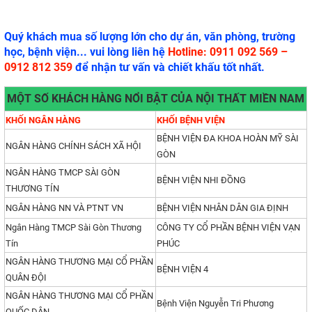
Quý khách mua số lượng lớn cho dự án, văn phòng, trường
học, bệnh viện... vui lòng liên hệ
Hotline: 0911 092 569 –
0912 812 359
để nhận tư vấn và chiết khấu tốt nhất.
MỘT SỐ KHÁCH HÀNG NỔI BẬT CỦA NỘI THẤT MIỀN NAM
KHỐI NGÂN HÀNG
KHỐI BỆNH VIỆN
BỆNH VIỆN ĐA KHOA HOÀN MỸ SÀI
NGÂN HÀNG CHÍNH SÁCH XÃ HỘI
GÒN
NGÂN HÀNG TMCP SÀI GÒN
BỆNH VIỆN NHI ĐỒNG
THƯƠNG TÍN
NGÂN HÀNG NN VÀ PTNT VN
BỆNH VIỆN NHÂN DÂN GIA ĐỊNH
Ngân Hàng TMCP Sài Gòn Thương
CÔNG TY CỔ PHẦN BỆNH VIỆN VẠN
Tín
PHÚC
NGÂN HÀNG THƯƠNG MẠI CỔ PHẦN
BỆNH VIỆN 4
QUÂN ĐỘI
NGÂN HÀNG THƯƠNG MẠI CỔ PHẦN
Bệnh Viện Nguyễn Tri Phương
QUỐC DÂN