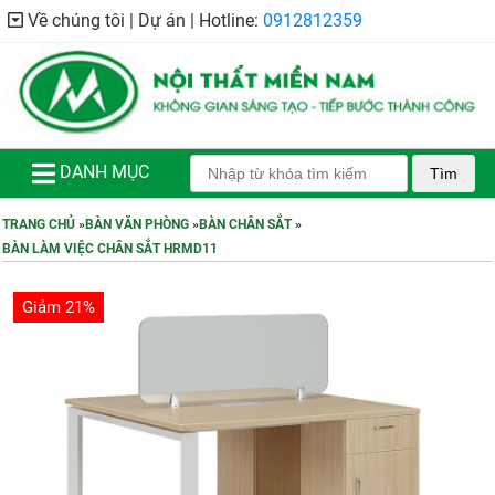
Về chúng tôi | Dự án | Hotline:
0912812359
DANH MỤC
Tìm
TRANG CHỦ
»
BÀN VĂN PHÒNG
»
BÀN CHÂN SẮT
»
BÀN LÀM VIỆC CHÂN SẮT HRMD11
Giảm 21%