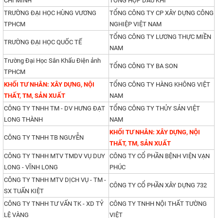
CHÍ MINH
TỔNG HỢP DẦU KHÍ
TRƯỜNG ĐẠI HỌC HÙNG VƯƠNG
TỔNG CÔNG TY CP XÂY DỰNG CÔNG
TPHCM
NGHIỆP VIỆT NAM
TỔNG CÔNG TY LƯƠNG THỰC MIỀN
TRƯỜNG ĐẠI HỌC QUỐC TẾ
NAM
Trường Đại Học Sân Khấu Điện ảnh
TỔNG CÔNG TY BA SON
TPHCM
KHỐI TƯ NHÂN: XÂY DỰNG, NỘI
TỔNG CÔNG TY HÀNG KHÔNG VIỆT
THẤT, TM, SẢN XUẤT
NAM
CÔNG TY TNHH TM - DV HƯNG ĐẠT
TỔNG CÔNG TY THỦY SẢN VIỆT
LONG THÀNH
NAM
KHỐI TƯ NHÂN: XÂY DỰNG, NỘI
CÔNG TY TNHH TB NGUYỄN
THẤT, TM, SẢN XUẤT
CÔNG TY TNHH MTV TMDV VỤ DUY
CÔNG TY CỔ PHẦN BỆNH VIỆN VẠN
LONG - VĨNH LONG
PHÚC
CÔNG TY TNHH MTV DỊCH VỤ - TM -
CÔNG TY CỔ PHẦN XÂY DỰNG 732
SX TUẤN KIỆT
CÔNG TY TNHH TƯ VẤN TK - XD TỶ
CÔNG TY TNHH NỘI THẤT TƯỜNG
LỆ VÀNG
VIỆT