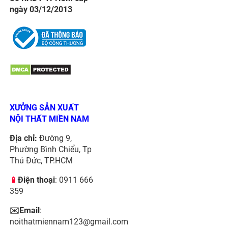
ngày 03/12/2013
XƯỞNG SẢN XUẤT
NỘI THẤT MIỀN NAM
Địa chỉ:
Đường 9,
Phường Bình Chiểu, Tp
Thủ Đức, TP.HCM
📱
Điện thoại
: 0911 666
359
✉️Email
:
noithatmiennam123@gmail.com