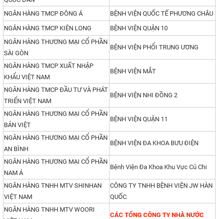
NGÂN HÀNG TMCP ĐÔNG Á
BỆNH VIỆN QUỐC TẾ PHƯƠNG CHÂU
NGÂN HÀNG TMCP KIÊN LONG
BỆNH VIỆN QUẬN 10
NGÂN HÀNG THƯƠNG MẠI CỔ PHẦN
BỆNH VIỆN PHỔI TRUNG ƯƠNG
SÀI GÒN
NGÂN HÀNG TMCP XUẤT NHẬP
BỆNH VIỆN MẮT
KHẨU VIỆT NAM
NGÂN HÀNG TMCP ĐẦU TƯ VÀ PHÁT
BỆNH VIỆN NHI ĐỒNG 2
TRIỂN VIỆT NAM
NGÂN HÀNG THƯƠNG MẠI CỔ PHẦN
BỆNH VIỆN QUẬN 11
BẢN VIỆT
NGÂN HÀNG THƯƠNG MẠI CỔ PHẦN
BỆNH VIỆN ĐA KHOA BƯU ĐIỆN
AN BÌNH
NGÂN HÀNG THƯƠNG MẠI CỔ PHẦN
Bệnh Viện Đa Khoa Khu Vực Củ Chi
NAM Á
NGÂN HÀNG TNHH MTV SHINHAN
CÔNG TY TNHH BỆNH VIỆN JW HÀN
VIỆT NAM
QUỐC
NGÂN HÀNG TNHH MTV WOORI
CÁC TỔNG CÔNG TY NHÀ NƯỚC