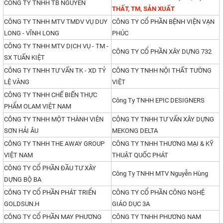
CÔNG TY TNHH TB NGUYỄN
THẤT, TM, SẢN XUẤT
CÔNG TY TNHH MTV TMDV VỤ DUY
CÔNG TY CỔ PHẦN BỆNH VIỆN VẠN
LONG - VĨNH LONG
PHÚC
CÔNG TY TNHH MTV DỊCH VỤ - TM -
CÔNG TY CỔ PHẦN XÂY DỰNG 732
SX TUẤN KIỆT
CÔNG TY TNHH TƯ VẤN TK - XD TỶ
CÔNG TY TNHH NỘI THẤT TƯỜNG
LỆ VÀNG
VIỆT
CÔNG TY TNHH CHẾ BIẾN THỰC
Công Ty TNHH EPIC DESIGNERS
PHẨM OLAM VIỆT NAM
CÔNG TY TNHH MỘT THÀNH VIÊN
CÔNG TY TNHH TƯ VẤN XÂY DỰNG
SƠN HẢI ÂU
MEKONG DELTA
CÔNG TY TNHH THE AWAY GROUP
CÔNG TY TNHH THƯƠNG MẠI & KỸ
VIỆT NAM
THUẬT QUỐC PHÁT
CÔNG TY CỔ PHẦN ĐẦU TƯ XÂY
Công Ty TNHH MTV Nguyễn Hùng
DỰNG BỘ BA
CÔNG TY CỔ PHẦN PHÁT TRIỂN
CÔNG TY CỔ PHẦN CÔNG NGHỆ
GOLDSUN.H
GIÁO DỤC 3A
CÔNG TY CỔ PHẦN MAY PHƯƠNG
CÔNG TY TNHH PHƯƠNG NAM