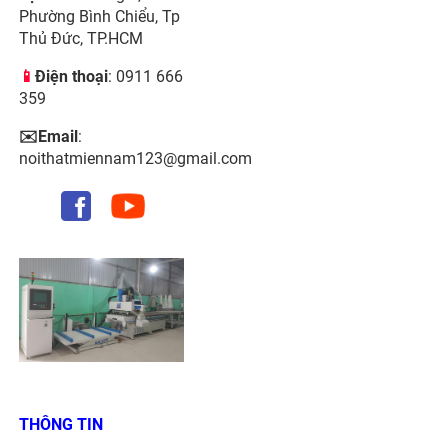
Phường Bình Chiểu, Tp
Thủ Đức, TP.HCM
📱
Điện thoại
: 0911 666
359
✉️Email
:
noithatmiennam123@gmail.com
THÔNG TIN