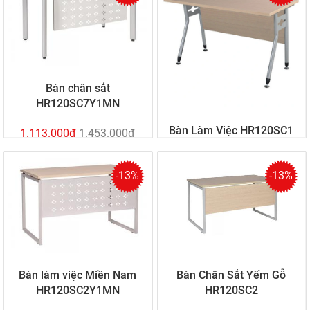
Bàn chân sắt
HR120SC7Y1MN
Bàn Làm Việc HR120SC1
1.113.000đ
1.453.000đ
-13%
-13%
1.373.000đ
1.498.000đ
Bàn làm việc Miền Nam
Bàn Chân Sắt Yếm Gỗ
HR120SC2Y1MN
HR120SC2