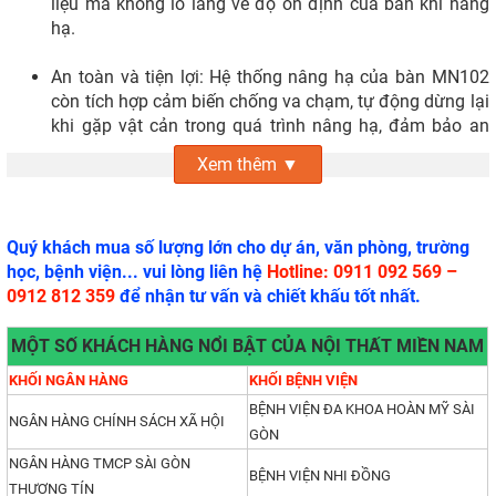
liệu mà không lo lắng về độ ổn định của bàn khi nâng
hạ.
An toàn và tiện lợi: Hệ thống nâng hạ của bàn MN102
còn tích hợp cảm biến chống va chạm, tự động dừng lại
khi gặp vật cản trong quá trình nâng hạ, đảm bảo an
toàn tuyệt đối cho người sử dụng và các vật dụng xung
Xem thêm ▼
quanh. Ngoài ra, bàn còn được trang bị thêm khay quản
lý dây điện gọn gàng, giúp khu vực làm việc luôn ngăn
nắp và không bị rối loạn bởi các dây cáp điện, thiết bị.
Quý khách mua số lượng lớn cho dự án, văn phòng, trường
Tóm lại, với tính năng nâng hạ thông minh và linh hoạt, bàn
học, bệnh viện... vui lòng liên hệ
Hotline: 0911 092 569 –
nâng hạ MN102 là giải pháp tối ưu giúp cải thiện trải nghiệm
0912 812 359
để nhận tư vấn và chiết khấu tốt nhất.
làm việc, bảo vệ sức khỏe và tăng cường hiệu quả công việc
cho người sử dụng.
MỘT SỐ KHÁCH HÀNG NỔI BẬT CỦA NỘI THẤT MIỀN NAM
KHỐI NGÂN HÀNG
KHỐI BỆNH VIỆN
BỆNH VIỆN ĐA KHOA HOÀN MỸ SÀI
NGÂN HÀNG CHÍNH SÁCH XÃ HỘI
GÒN
NGÂN HÀNG TMCP SÀI GÒN
BỆNH VIỆN NHI ĐỒNG
THƯƠNG TÍN