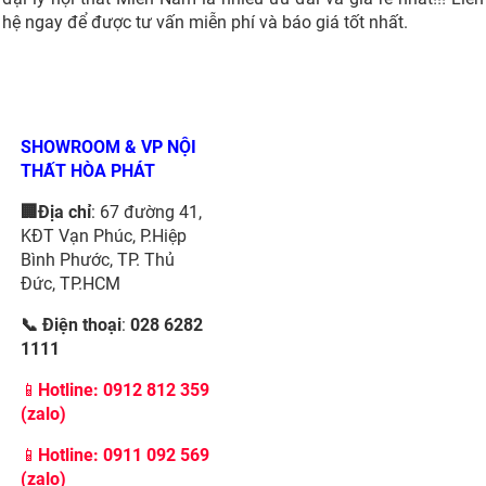
hệ ngay để được tư vấn miễn phí và báo giá tốt nhất.
SHOWROOM & VP NỘI
THẤT HÒA PHÁT
🏢Địa chỉ
: 67 đường 41,
KĐT Vạn Phúc, P.Hiệp
Bình Phước, TP. Thủ
Đức, TP.HCM
📞 Điện thoại
:
028 6282
1111
📱
Hotline:
0912 812 359
(zalo)
📱
Hotline: 0911 092 569
(zalo)