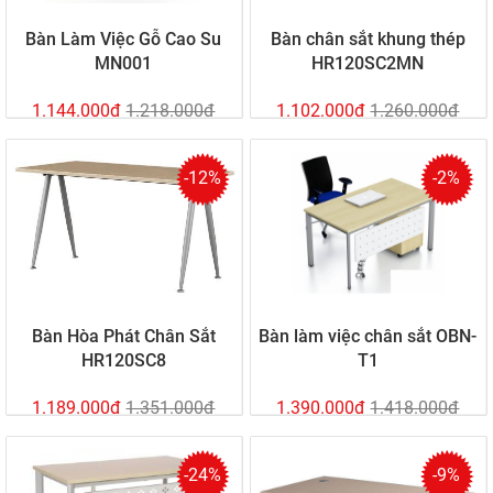
Bàn Làm Việc Gỗ Cao Su
Bàn chân sắt khung thép
MN001
HR120SC2MN
1.144.000đ
1.218.000đ
1.102.000đ
1.260.000đ
-12%
-2%
Bàn Hòa Phát Chân Sắt
Bàn làm việc chân sắt OBN-
HR120SC8
T1
1.189.000đ
1.351.000đ
1.390.000đ
1.418.000đ
-24%
-9%