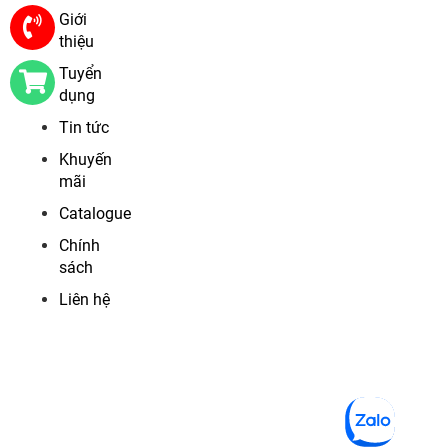
Giới
thiệu
Tuyển
dụng
Tin tức
Khuyến
mãi
Catalogue
Chính
sách
Liên hệ