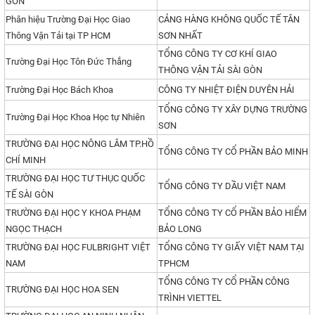
GÒN
Phân hiệu Trường Đại Học Giao
CẢNG HÀNG KHÔNG QUỐC TẾ TÂN
Thông Vận Tải tại TP HCM
SƠN NHẤT
TỔNG CÔNG TY CƠ KHÍ GIAO
Trường Đại Học Tôn Đức Thắng
THÔNG VẬN TẢI SÀI GÒN
Trường Đại Học Bách Khoa
CÔNG TY NHIỆT ĐIỆN DUYÊN HẢI
TỔNG CÔNG TY XÂY DỰNG TRƯỜNG
Trường Đại Học Khoa Học tự Nhiên
SƠN
TRƯỜNG ĐẠI HỌC NÔNG LÂM TP.HỒ
TỔNG CÔNG TY CỔ PHẦN BẢO MINH
CHÍ MINH
TRƯỜNG ĐẠI HỌC TƯ THỤC QUỐC
TỔNG CÔNG TY DẦU VIỆT NAM
TẾ SÀI GÒN
TRƯỜNG ĐẠI HỌC Y KHOA PHẠM
TỔNG CÔNG TY CỔ PHẦN BẢO HIỂM
NGỌC THẠCH
BẢO LONG
TRƯỜNG ĐẠI HỌC FULBRIGHT VIỆT
TỔNG CÔNG TY GIẤY VIỆT NAM TẠI
NAM
TPHCM
TỔNG CÔNG TY CỔ PHẦN CÔNG
TRƯỜNG ĐẠI HỌC HOA SEN
TRÌNH VIETTEL