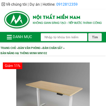
Về chúng tôi | Dự án | Hotline:
0912812359
DANH MỤC
Tìm
TRANG CHỦ
»
BÀN VĂN PHÒNG
»
BÀN CHÂN SẮT
»
BÀN NÂNG HẠ THÔNG MINH MN102
Giảm 11%