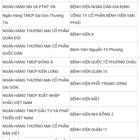
NGÂN HÀNG NN VÀ PTNT VN
BỆNH VIỆN NHÂN DÂN GIA ĐỊNH
Ngân Hàng TMCP Sài Gòn Thương
CÔNG TY CỔ PHẦN BỆNH VIỆN VẠN
Tín
PHÚC
NGÂN HÀNG THƯƠNG MẠI CỔ PHẦN
BỆNH VIỆN 4
QUÂN ĐỘI
NGÂN HÀNG THƯƠNG MẠI CỔ PHẦN
Bệnh Viện Nguyễn Tri Phương
QUỐC DÂN
NGÂN HÀNG TMCP ĐÔNG Á
BỆNH VIỆN QUỐC TẾ PHƯƠNG CHÂU
NGÂN HÀNG TMCP KIÊN LONG
BỆNH VIỆN QUẬN 10
NGÂN HÀNG THƯƠNG MẠI CỔ PHẦN
BỆNH VIỆN PHỔI TRUNG ƯƠNG
SÀI GÒN
NGÂN HÀNG TMCP XUẤT NHẬP
BỆNH VIỆN MẮT
KHẨU VIỆT NAM
NGÂN HÀNG TMCP ĐẦU TƯ VÀ PHÁT
BỆNH VIỆN NHI ĐỒNG 2
TRIỂN VIỆT NAM
NGÂN HÀNG THƯƠNG MẠI CỔ PHẦN
BỆNH VIỆN QUẬN 11
BẢN VIỆT