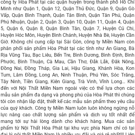
công ty Hòa Phát tại các quận huyện trong thành phố Hồ Chí
Minh như Quận 1, Quận 12, Quận Thủ Đức, Quận 9, Quận Gò
Vấp, Quận Bình Thạnh, Quận Tân Bình, Quận Tân Phú, Quận
Phú Nhuận, Quận 2, Quận 3, Quận 10, Quận 11, Quận 4, Quận
5, Quận 6, Quận 8, Quận Bình Tân, Quận 7, Huyện Củ Chi,
Huyện Hóc Môn, Huyện Bình Chánh, Huyện Nhà Bè, Huyện Cần
Giờ. Không chỉ cung cấp tại Sài Gòn, công ty Miền Nam còn
phân phối sản phẩm Hòa Phát tại các tỉnh như An Giang, Bà
Rịa Vũng Tàu, Bạc Liêu, Bến Tre, Bình Dương, Bình Định, Bình
Phước, Bình Thuận, Cà Mau, Cần Thơ, Đắk Lắk, Đăk Nông,
Đồng Nai, Đồng Tháp, Gia Lai, Hậu Giang, Khánh Hòa, Kon
Tum, Lâm Đồng, Long An, Ninh Thuận, Phú Yên, Sóc Trăng,
Tây Ninh, Tiền Giang, Kiên Giang, Trà Vinh, Vĩnh Long… Khi
đến với Nội Thất Miền Nam ngoài việc có thể lựa chọn các
mẫu sản phẩm đa dạng và phong phú của Hòa Phát thì chúng
tôi còn nhận lắp đặt, thiết kế các mẫu sản phẩm theo yêu cầu
của quý khách. Công ty Miền Nam luôn luôn không ngừng nỗ
lực nâng cao chất lượng sản phẩm và dịch vụ tốt nhất để
mang tới sự hài lòng dành cho khách hàng. Mua các sản
phẩm từ Nội Thất Hòa Phát tại khu vực phía Nam chỉ có tại
đại lý nội thất Miền Nam là nhiều ưu đãi và giá rẻ nhất!!! Liên