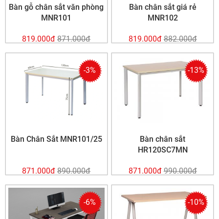
Bàn gỗ chân sắt văn phòng
Bàn chân sắt giá rẻ
MNR101
MNR102
819.000đ
871.000đ
819.000đ
882.000đ
-3%
-13%
Bàn Chân Sắt MNR101/25
Bàn chân sắt
HR120SC7MN
871.000đ
890.000đ
871.000đ
990.000đ
-6%
-10%