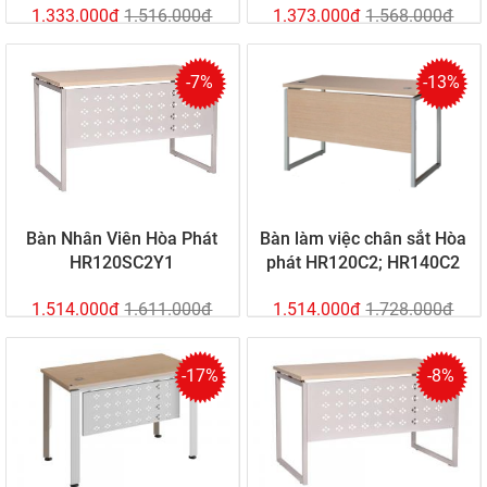
1.333.000đ
1.516.000đ
1.373.000đ
1.568.000đ
-7%
-13%
Bàn Nhân Viên Hòa Phát
Bàn làm việc chân sắt Hòa
HR120SC2Y1
phát HR120C2; HR140C2
1.514.000đ
1.611.000đ
1.514.000đ
1.728.000đ
-17%
-8%