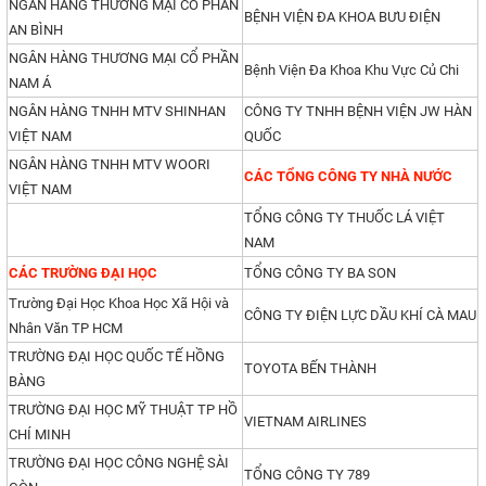
NGÂN HÀNG THƯƠNG MẠI CỔ PHẦN
BỆNH VIỆN ĐA KHOA BƯU ĐIỆN
AN BÌNH
NGÂN HÀNG THƯƠNG MẠI CỔ PHẦN
Bệnh Viện Đa Khoa Khu Vực Củ Chi
NAM Á
NGÂN HÀNG TNHH MTV SHINHAN
CÔNG TY TNHH BỆNH VIỆN JW HÀN
VIỆT NAM
QUỐC
NGÂN HÀNG TNHH MTV WOORI
CÁC TỔNG CÔNG TY NHÀ NƯỚC
VIỆT NAM
TỔNG CÔNG TY THUỐC LÁ VIỆT
NAM
CÁC TRƯỜNG ĐẠI HỌC
TỔNG CÔNG TY BA SON
Trường Đại Học Khoa Học Xã Hội và
CÔNG TY ĐIỆN LỰC DẦU KHÍ CÀ MAU
Nhân Văn TP HCM
TRƯỜNG ĐẠI HỌC QUỐC TẾ HỒNG
TOYOTA BẾN THÀNH
BÀNG
TRƯỜNG ĐẠI HỌC MỸ THUẬT TP HỒ
VIETNAM AIRLINES
CHÍ MINH
TRƯỜNG ĐẠI HỌC CÔNG NGHỆ SÀI
TỔNG CÔNG TY 789