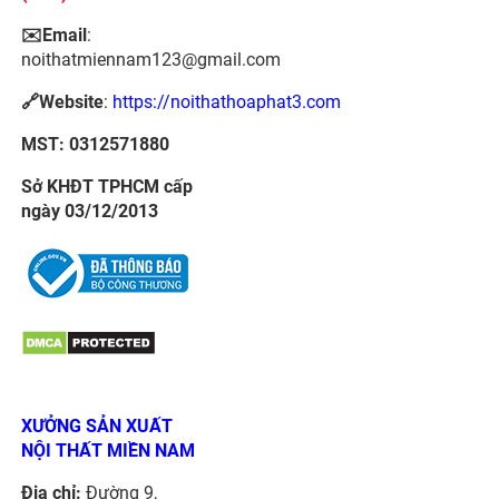
✉️Email
:
noithatmiennam123@gmail.com
🔗Website
:
https://noithathoaphat3.com
MST: 0312571880
Sở KHĐT TPHCM cấp
ngày 03/12/2013
XƯỞNG SẢN XUẤT
NỘI THẤT MIỀN NAM
Địa chỉ:
Đường 9,