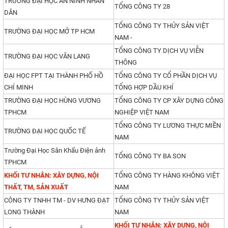
TRƯỜNG ĐẠI HỌC AN NINH NHÂN
TỔNG CÔNG TY 28
DÂN
TỔNG CÔNG TY THỦY SẢN VIỆT
TRƯỜNG ĐẠI HỌC MỞ TP HCM
NAM -
TỔNG CÔNG TY DỊCH VỤ VIỄN
TRƯỜNG ĐẠI HỌC VĂN LANG
THÔNG
ĐẠI HỌC FPT TẠI THÀNH PHỐ HỒ
TỔNG CÔNG TY CỔ PHẦN DỊCH VỤ
CHÍ MINH
TỔNG HỢP DẦU KHÍ
TRƯỜNG ĐẠI HỌC HÙNG VƯƠNG
TỔNG CÔNG TY CP XÂY DỰNG CÔNG
TPHCM
NGHIỆP VIỆT NAM
TỔNG CÔNG TY LƯƠNG THỰC MIỀN
TRƯỜNG ĐẠI HỌC QUỐC TẾ
NAM
Trường Đại Học Sân Khấu Điện ảnh
TỔNG CÔNG TY BA SON
TPHCM
KHỐI TƯ NHÂN: XÂY DỰNG, NỘI
TỔNG CÔNG TY HÀNG KHÔNG VIỆT
THẤT, TM, SẢN XUẤT
NAM
CÔNG TY TNHH TM - DV HƯNG ĐẠT
TỔNG CÔNG TY THỦY SẢN VIỆT
LONG THÀNH
NAM
KHỐI TƯ NHÂN: XÂY DỰNG, NỘI