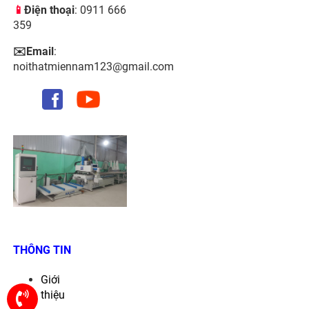
📱
Điện thoại
: 0911 666
359
✉️Email
:
noithatmiennam123@gmail.com
THÔNG TIN
Giới
thiệu