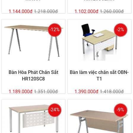
1.144.000đ
1.218.000đ
1.102.000đ
1.260.000đ
-12%
-2%
Bàn Hòa Phát Chân Sắt
Bàn làm việc chân sắt OBN-
HR120SC8
T1
1.189.000đ
1.351.000đ
1.390.000đ
1.418.000đ
-24%
-9%