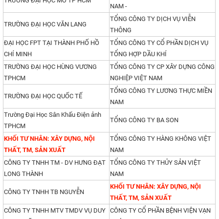
TRƯỜNG ĐẠI HỌC MỞ TP HCM
NAM -
TỔNG CÔNG TY DỊCH VỤ VIỄN
TRƯỜNG ĐẠI HỌC VĂN LANG
THÔNG
ĐẠI HỌC FPT TẠI THÀNH PHỐ HỒ
TỔNG CÔNG TY CỔ PHẦN DỊCH VỤ
CHÍ MINH
TỔNG HỢP DẦU KHÍ
TRƯỜNG ĐẠI HỌC HÙNG VƯƠNG
TỔNG CÔNG TY CP XÂY DỰNG CÔNG
TPHCM
NGHIỆP VIỆT NAM
TỔNG CÔNG TY LƯƠNG THỰC MIỀN
TRƯỜNG ĐẠI HỌC QUỐC TẾ
NAM
Trường Đại Học Sân Khấu Điện ảnh
TỔNG CÔNG TY BA SON
TPHCM
KHỐI TƯ NHÂN: XÂY DỰNG, NỘI
TỔNG CÔNG TY HÀNG KHÔNG VIỆT
THẤT, TM, SẢN XUẤT
NAM
CÔNG TY TNHH TM - DV HƯNG ĐẠT
TỔNG CÔNG TY THỦY SẢN VIỆT
LONG THÀNH
NAM
KHỐI TƯ NHÂN: XÂY DỰNG, NỘI
CÔNG TY TNHH TB NGUYỄN
THẤT, TM, SẢN XUẤT
CÔNG TY TNHH MTV TMDV VỤ DUY
CÔNG TY CỔ PHẦN BỆNH VIỆN VẠN