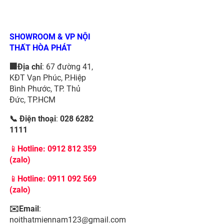
SHOWROOM & VP NỘI
THẤT HÒA PHÁT
🏢Địa chỉ
: 67 đường 41,
KĐT Vạn Phúc, P.Hiệp
Bình Phước, TP. Thủ
Đức, TP.HCM
📞 Điện thoại
:
028 6282
1111
📱
Hotline:
0912 812 359
(zalo)
📱
Hotline: 0911 092 569
(zalo)
✉️Email
:
noithatmiennam123@gmail.com