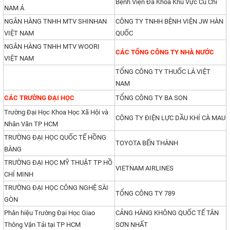
Bệnh Viện Đa Khoa Khu Vực Củ Chi
NAM Á
NGÂN HÀNG TNHH MTV SHINHAN
CÔNG TY TNHH BỆNH VIỆN JW HÀN
VIỆT NAM
QUỐC
NGÂN HÀNG TNHH MTV WOORI
CÁC TỔNG CÔNG TY NHÀ NƯỚC
VIỆT NAM
TỔNG CÔNG TY THUỐC LÁ VIỆT
NAM
CÁC TRƯỜNG ĐẠI HỌC
TỔNG CÔNG TY BA SON
Trường Đại Học Khoa Học Xã Hội và
CÔNG TY ĐIỆN LỰC DẦU KHÍ CÀ MAU
Nhân Văn TP HCM
TRƯỜNG ĐẠI HỌC QUỐC TẾ HỒNG
TOYOTA BẾN THÀNH
BÀNG
TRƯỜNG ĐẠI HỌC MỸ THUẬT TP HỒ
VIETNAM AIRLINES
CHÍ MINH
TRƯỜNG ĐẠI HỌC CÔNG NGHỆ SÀI
TỔNG CÔNG TY 789
GÒN
Phân hiệu Trường Đại Học Giao
CẢNG HÀNG KHÔNG QUỐC TẾ TÂN
Thông Vận Tải tại TP HCM
SƠN NHẤT