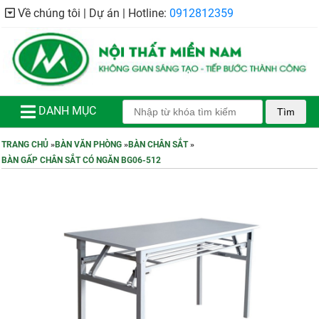
Về chúng tôi | Dự án | Hotline:
0912812359
DANH MỤC
Tìm
TRANG CHỦ
»
BÀN VĂN PHÒNG
»
BÀN CHÂN SẮT
»
BÀN GẤP CHÂN SẮT CÓ NGĂN BG06-512