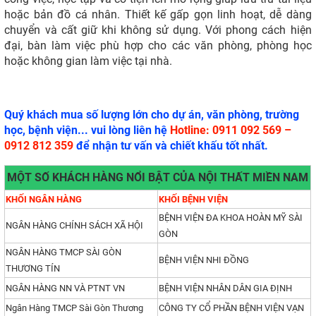
hoặc bản đồ cá nhân. Thiết kế gấp gọn linh hoạt, dễ dàng
chuyển và cất giữ khi không sử dụng. Với phong cách hiện
đại, bàn làm việc phù hợp cho các văn phòng, phòng học
hoặc không gian làm việc tại nhà.
Quý khách mua số lượng lớn cho dự án, văn phòng, trường
học, bệnh viện... vui lòng liên hệ
Hotline: 0911 092 569 –
0912 812 359
để nhận tư vấn và chiết khấu tốt nhất.
MỘT SỐ KHÁCH HÀNG NỔI BẬT CỦA NỘI THẤT MIỀN NAM
KHỐI NGÂN HÀNG
KHỐI BỆNH VIỆN
BỆNH VIỆN ĐA KHOA HOÀN MỸ SÀI
NGÂN HÀNG CHÍNH SÁCH XÃ HỘI
GÒN
NGÂN HÀNG TMCP SÀI GÒN
BỆNH VIỆN NHI ĐỒNG
THƯƠNG TÍN
NGÂN HÀNG NN VÀ PTNT VN
BỆNH VIỆN NHÂN DÂN GIA ĐỊNH
Ngân Hàng TMCP Sài Gòn Thương
CÔNG TY CỔ PHẦN BỆNH VIỆN VẠN