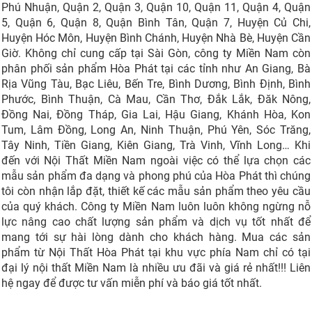
Phú Nhuận, Quận 2, Quận 3, Quận 10, Quận 11, Quận 4, Quận
5, Quận 6, Quận 8, Quận Bình Tân, Quận 7, Huyện Củ Chi,
Huyện Hóc Môn, Huyện Bình Chánh, Huyện Nhà Bè, Huyện Cần
Giờ. Không chỉ cung cấp tại Sài Gòn, công ty Miền Nam còn
phân phối sản phẩm Hòa Phát tại các tỉnh như An Giang, Bà
Rịa Vũng Tàu, Bạc Liêu, Bến Tre, Bình Dương, Bình Định, Bình
Phước, Bình Thuận, Cà Mau, Cần Thơ, Đắk Lắk, Đăk Nông,
Đồng Nai, Đồng Tháp, Gia Lai, Hậu Giang, Khánh Hòa, Kon
Tum, Lâm Đồng, Long An, Ninh Thuận, Phú Yên, Sóc Trăng,
Tây Ninh, Tiền Giang, Kiên Giang, Trà Vinh, Vĩnh Long… Khi
đến với Nội Thất Miền Nam ngoài việc có thể lựa chọn các
mẫu sản phẩm đa dạng và phong phú của Hòa Phát thì chúng
tôi còn nhận lắp đặt, thiết kế các mẫu sản phẩm theo yêu cầu
của quý khách. Công ty Miền Nam luôn luôn không ngừng nỗ
lực nâng cao chất lượng sản phẩm và dịch vụ tốt nhất để
mang tới sự hài lòng dành cho khách hàng. Mua các sản
phẩm từ Nội Thất Hòa Phát tại khu vực phía Nam chỉ có tại
đại lý nội thất Miền Nam là nhiều ưu đãi và giá rẻ nhất!!! Liên
hệ ngay để được tư vấn miễn phí và báo giá tốt nhất.