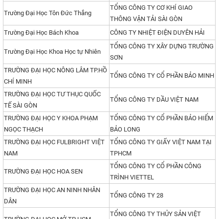
TỔNG CÔNG TY CƠ KHÍ GIAO
Trường Đại Học Tôn Đức Thắng
THÔNG VẬN TẢI SÀI GÒN
Trường Đại Học Bách Khoa
CÔNG TY NHIỆT ĐIỆN DUYÊN HẢI
TỔNG CÔNG TY XÂY DỰNG TRƯỜNG
Trường Đại Học Khoa Học tự Nhiên
SƠN
TRƯỜNG ĐẠI HỌC NÔNG LÂM TP.HỒ
TỔNG CÔNG TY CỔ PHẦN BẢO MINH
CHÍ MINH
TRƯỜNG ĐẠI HỌC TƯ THỤC QUỐC
TỔNG CÔNG TY DẦU VIỆT NAM
TẾ SÀI GÒN
TRƯỜNG ĐẠI HỌC Y KHOA PHẠM
TỔNG CÔNG TY CỔ PHẦN BẢO HIỂM
NGỌC THẠCH
BẢO LONG
TRƯỜNG ĐẠI HỌC FULBRIGHT VIỆT
TỔNG CÔNG TY GIẤY VIỆT NAM TẠI
NAM
TPHCM
TỔNG CÔNG TY CỔ PHẦN CÔNG
TRƯỜNG ĐẠI HỌC HOA SEN
TRÌNH VIETTEL
TRƯỜNG ĐẠI HỌC AN NINH NHÂN
TỔNG CÔNG TY 28
DÂN
TỔNG CÔNG TY THỦY SẢN VIỆT